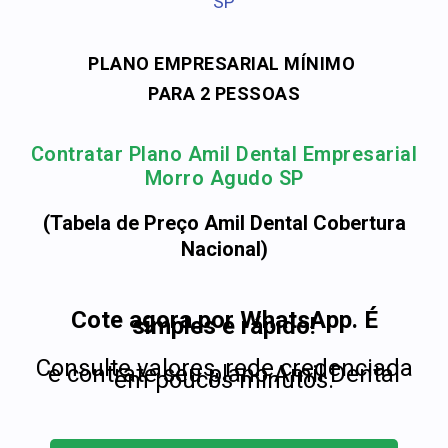
SP
PLANO EMPRESARIAL MÍNIMO
PARA 2 PESSOAS
Contratar Plano Amil Dental Empresarial
Morro Agudo SP
(Tabela de Preço Amil Dental Cobertura
Nacional)
Cote agora por WhatsApp. É
simples e rápido!
Consulte valores, rede credenciada
e contrate seu plano Amil Dental
em poucos minutos.