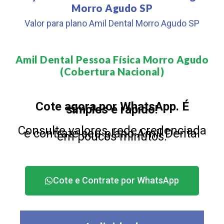
Morro Agudo SP
Valor para plano Amil Dental Morro Agudo SP
Amil Dental Pessoa Física Morro Agudo
(Cobertura Nacional)​
Cote agora por WhatsApp. É
simples e rápido!
Consulte valores, rede credenciada
e contrate seu plano Amil Dental
em poucos minutos.
Cote e Contrate por WhatsApp