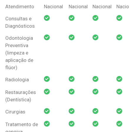
Coberturas
Nacional
Criança
Prótese
Ortodo
Atendimento
Nacional
Nacional
Nacional
Nacion
Amil Dental
Consultas e
Pessoa Física
Diagnósticos
Odontologia
Preventiva
(limpeza e
aplicação de
flúor)
Radiologia
Restaurações
(Dentística)
Cirurgias
Tratamento de
gengiva