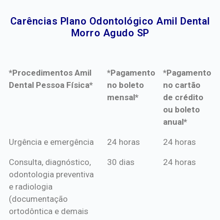
Carências Plano Odontológico Amil Dental
Morro Agudo SP​
*Procedimentos Amil
*Pagamento
*Pagamento
Dental Pessoa Física*
no boleto
no cartão
mensal*
de crédito
ou boleto
anual*
*Procedimentos Amil
*Pagamento
*Pagamento
Urgência e emergência
24 horas
24 horas
Dental Pessoa Física*
no boleto
no cartão
Consulta, diagnóstico,
30 dias
24 horas
mensal*
de crédito
odontologia preventiva
ou boleto
e radiologia
anual*
(documentação
ortodôntica e demais