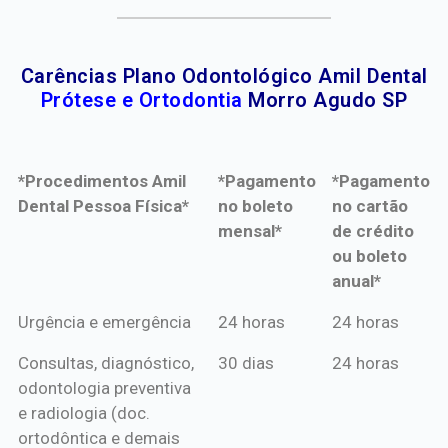
Carências Plano Odontológico Amil Dental
Prótese e Ortodontia
Morro Agudo SP
*Procedimentos Amil
*Pagamento
*Pagamento
Dental Pessoa Física*
no boleto
no cartão
mensal*
de crédito
ou boleto
anual*
*Procedimentos Amil
*Pagamento
*Pagamento
Urgência e emergência
24 horas
24 horas
Dental Pessoa Física*
no boleto
no cartão
Consultas, diagnóstico,
30 dias
24 horas
mensal*
de crédito
odontologia preventiva
ou boleto
e radiologia (doc.
anual*
ortodôntica e demais