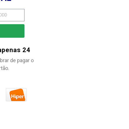
 apenas 24
brar de pagar o
rtão.