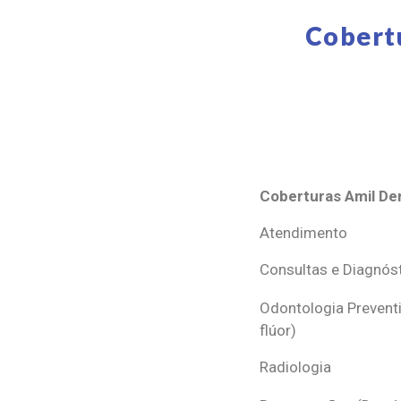
Cobert
Coberturas Amil Den
Coberturas Amil Den
Atendimento
Consultas e Diagnós
Odontologia Preventi
flúor)
Radiologia