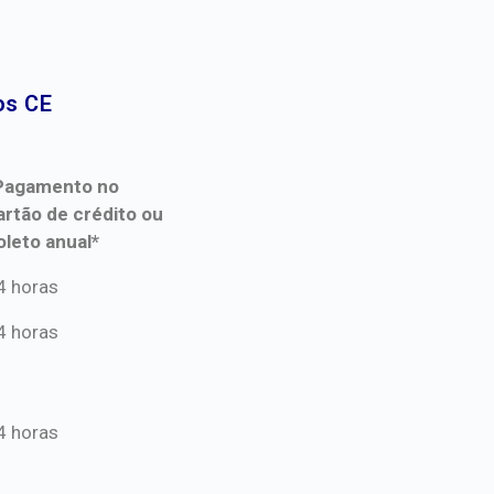
s CE​
Pagamento no
artão de crédito ou
oleto anual*
Pagamento no
4 horas
artão de crédito ou
4 horas
oleto anual*
4 horas