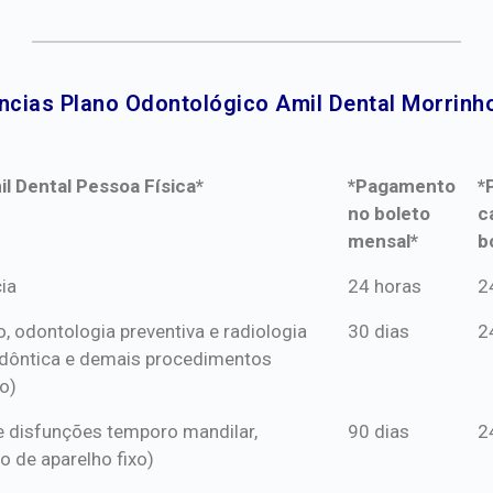
ncias Plano Odontológico Amil Dental Morrinho
l Dental Pessoa Física*
*Pagamento
*
no boleto
c
mensal*
b
l Dental Pessoa Física*
*Pagamento
*
ia
24 horas
2
no boleto
c
o, odontologia preventiva e radiologia
30 dias
2
mensal*
b
dôntica e demais procedimentos
o)
s e disfunções temporo mandilar,
90 dias
2
o de aparelho fixo)