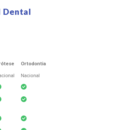
 Dental
rótese
Ortodontia
rótese
Ortodontia
acional
Nacional