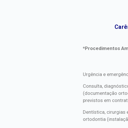
Carê
*Procedimentos Ami
*Procedimentos Ami
Urgência e emergênc
Consulta, diagnóstic
(documentação orto
previstos em contrat
Dentística, cirurgia
ortodontia (instalaçã