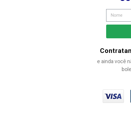
Contrata
e ainda você n
bole