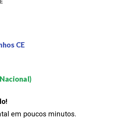
E
nhos CE
Nacional)​
do!
ntal em poucos minutos.