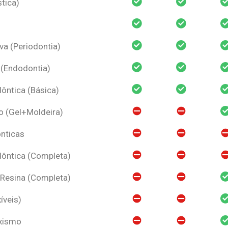
tica)
va (Periodontia)
 (Endodontia)
ntica (Básica)
o (Gel+Moldeira)
nticas
ôntica (Completa)
 Resina (Completa)
íveis)
uxismo