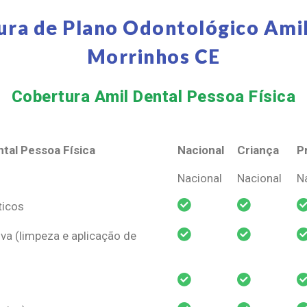
ura de Plano Odontológico Amil
Morrinhos CE
Cobertura Amil Dental Pessoa Física​
tal Pessoa Física
Nacional
Criança
P
tal Pessoa Física
Nacional
Criança
P
Nacional
Nacional
N
ticos
va (limpeza e aplicação de