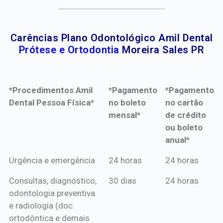
Carências Plano Odontológico Amil Dental
Prótese e Ortodontia
Moreira Sales PR
*Procedimentos Amil
*Pagamento
*Pagamento
Dental Pessoa Física*
no boleto
no cartão
mensal*
de crédito
ou boleto
anual*
*Procedimentos Amil
*Pagamento
*Pagamento
Urgência e emergência
24 horas
24 horas
Dental Pessoa Física*
no boleto
no cartão
Consultas, diagnóstico,
30 dias
24 horas
mensal*
de crédito
odontologia preventiva
ou boleto
e radiologia (doc.
anual*
ortodôntica e demais