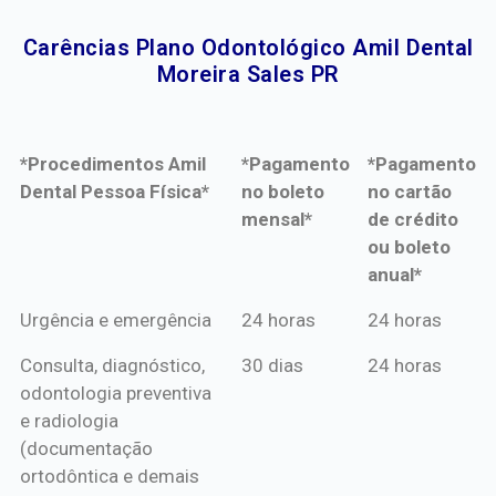
Carências Plano Odontológico Amil Dental
Moreira Sales PR​
*Procedimentos Amil
*Pagamento
*Pagamento
Dental Pessoa Física*
no boleto
no cartão
mensal*
de crédito
ou boleto
anual*
*Procedimentos Amil
*Pagamento
*Pagamento
Urgência e emergência
24 horas
24 horas
Dental Pessoa Física*
no boleto
no cartão
Consulta, diagnóstico,
30 dias
24 horas
mensal*
de crédito
odontologia preventiva
ou boleto
e radiologia
anual*
(documentação
ortodôntica e demais