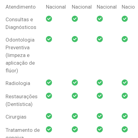
Coberturas
Nacional
Criança
Prótese
Ortodo
Atendimento
Nacional
Nacional
Nacional
Nacion
Amil Dental
Consultas e
Pessoa Física
Diagnósticos
Odontologia
Preventiva
(limpeza e
aplicação de
flúor)
Radiologia
Restaurações
(Dentística)
Cirurgias
Tratamento de
gengiva