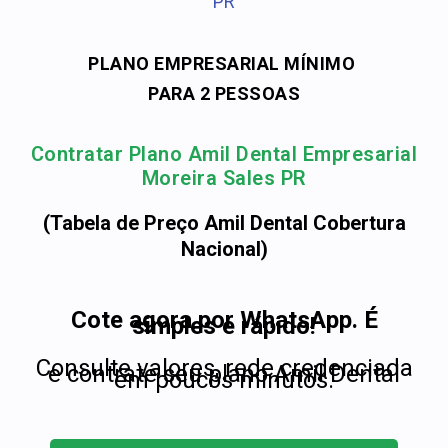
PR
PLANO EMPRESARIAL MÍNIMO
PARA 2 PESSOAS
Contratar Plano Amil Dental Empresarial
Moreira Sales PR
(Tabela de Preço Amil Dental Cobertura
Nacional)
Cote agora por WhatsApp. É
simples e rápido!
Consulte valores, rede credenciada
e contrate seu plano Amil Dental
em poucos minutos.