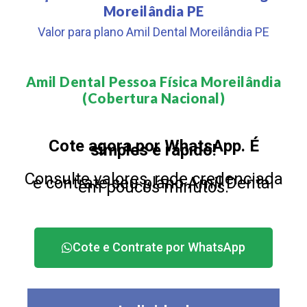
Moreilândia PE
Valor para plano Amil Dental Moreilândia PE
Amil Dental Pessoa Física Moreilândia
(Cobertura Nacional)​
Cote agora por WhatsApp. É
simples e rápido!
Consulte valores, rede credenciada
e contrate seu plano Amil Dental
em poucos minutos.
Cote e Contrate por WhatsApp