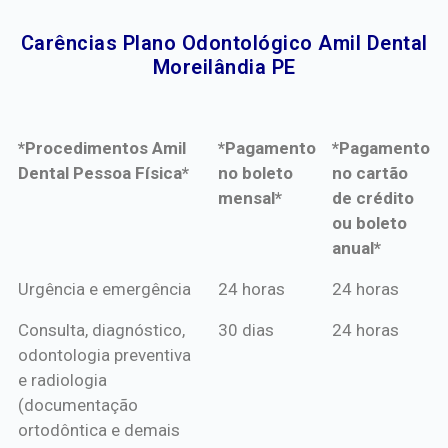
Carências Plano Odontológico Amil Dental
Moreilândia PE​
*Procedimentos Amil
*Pagamento
*Pagamento
Dental Pessoa Física*
no boleto
no cartão
mensal*
de crédito
ou boleto
anual*
*Procedimentos Amil
*Pagamento
*Pagamento
Urgência e emergência
24 horas
24 horas
Dental Pessoa Física*
no boleto
no cartão
Consulta, diagnóstico,
30 dias
24 horas
mensal*
de crédito
odontologia preventiva
ou boleto
e radiologia
anual*
(documentação
ortodôntica e demais