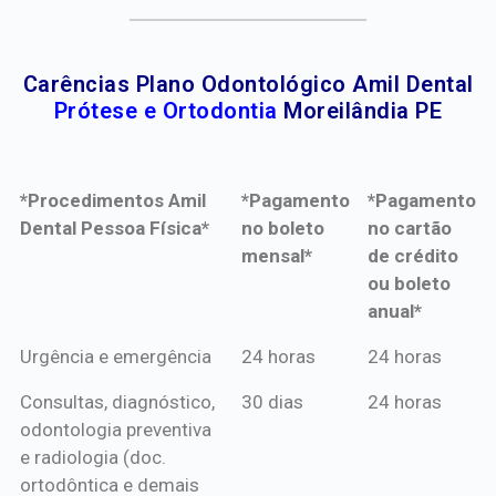
Carências Plano Odontológico Amil Dental
Prótese e Ortodontia
Moreilândia PE
*Procedimentos Amil
*Pagamento
*Pagamento
Dental Pessoa Física*
no boleto
no cartão
mensal*
de crédito
ou boleto
anual*
*Procedimentos Amil
*Pagamento
*Pagamento
Urgência e emergência
24 horas
24 horas
Dental Pessoa Física*
no boleto
no cartão
Consultas, diagnóstico,
30 dias
24 horas
mensal*
de crédito
odontologia preventiva
ou boleto
e radiologia (doc.
anual*
ortodôntica e demais