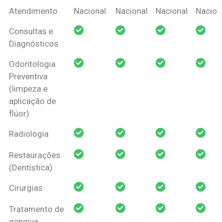
Coberturas
Nacional
Criança
Prótese
Ortodo
Atendimento
Nacional
Nacional
Nacional
Nacion
Amil Dental
Consultas e
Pessoa Física
Diagnósticos
Odontologia
Preventiva
(limpeza e
aplicação de
flúor)
Radiologia
Restaurações
(Dentística)
Cirurgias
Tratamento de
gengiva