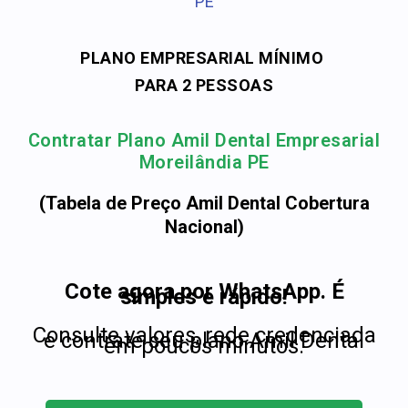
PE
PLANO EMPRESARIAL MÍNIMO
PARA 2 PESSOAS
Contratar Plano Amil Dental Empresarial
Moreilândia PE
(Tabela de Preço Amil Dental Cobertura
Nacional)
Cote agora por WhatsApp. É
simples e rápido!
Consulte valores, rede credenciada
e contrate seu plano Amil Dental
em poucos minutos.