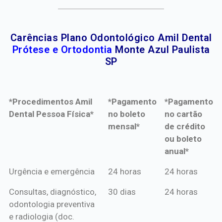
Carências Plano Odontológico Amil Dental
Prótese e Ortodontia
Monte Azul Paulista
SP
*Procedimentos Amil
*Pagamento
*Pagamento
Dental Pessoa Física*
no boleto
no cartão
mensal*
de crédito
ou boleto
anual*
*Procedimentos Amil
*Pagamento
*Pagamento
Urgência e emergência
24 horas
24 horas
Dental Pessoa Física*
no boleto
no cartão
Consultas, diagnóstico,
30 dias
24 horas
mensal*
de crédito
odontologia preventiva
ou boleto
e radiologia (doc.
anual*