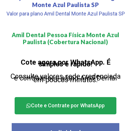
Monte Azul Paulista SP
Valor para plano Amil Dental Monte Azul Paulista SP
Amil Dental Pessoa Física Monte Azul
Paulista (Cobertura Nacional)​
Cote agora por WhatsApp. É
simples e rápido!
Consulte valores, rede credenciada
e contrate seu plano Amil Dental
em poucos minutos.
Cote e Contrate por WhatsApp