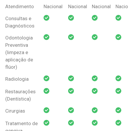
Coberturas
Nacional
Criança
Prótese
Ortodo
Atendimento
Nacional
Nacional
Nacional
Nacion
Amil Dental
Consultas e
Pessoa Física
Diagnósticos
Odontologia
Preventiva
(limpeza e
aplicação de
flúor)
Radiologia
Restaurações
(Dentística)
Cirurgias
Tratamento de
gengiva