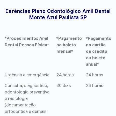
Carências Plano Odontológico Amil Dental
Monte Azul Paulista SP​
*Procedimentos Amil
*Pagamento
*Pagamento
Dental Pessoa Física*
no boleto
no cartão
mensal*
de crédito
ou boleto
anual*
*Procedimentos Amil
*Pagamento
*Pagamento
Urgência e emergência
24 horas
24 horas
Dental Pessoa Física*
no boleto
no cartão
Consulta, diagnóstico,
30 dias
24 horas
mensal*
de crédito
odontologia preventiva
ou boleto
e radiologia
anual*
(documentação
ortodôntica e demais