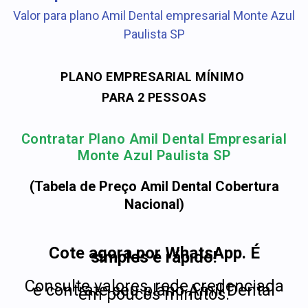
Valor para plano Amil Dental empresarial Monte Azul
Paulista SP
PLANO EMPRESARIAL MÍNIMO
PARA 2 PESSOAS
Contratar Plano Amil Dental Empresarial
Monte Azul Paulista SP
(Tabela de Preço Amil Dental Cobertura
Nacional)
Cote agora por WhatsApp. É
simples e rápido!
Consulte valores, rede credenciada
e contrate seu plano Amil Dental
em poucos minutos.