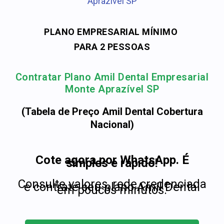
Aprazível SP
PLANO EMPRESARIAL MÍNIMO
PARA 2 PESSOAS
Contratar Plano Amil Dental Empresarial
Monte Aprazível SP
(Tabela de Preço Amil Dental Cobertura
Nacional)
Cote agora por WhatsApp. É
simples e rápido!
Consulte valores, rede credenciada
e contrate seu plano Amil Dental
em poucos minutos.