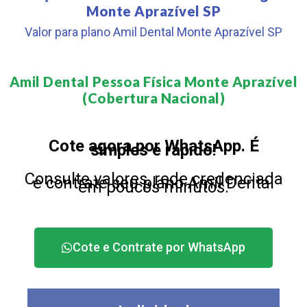
Monte Aprazível SP
Valor para plano Amil Dental Monte Aprazível SP
Amil Dental Pessoa Física Monte Aprazível
(Cobertura Nacional)​
Cote agora por WhatsApp. É
simples e rápido!
Consulte valores, rede credenciada
e contrate seu plano Amil Dental
em poucos minutos.
Cote e Contrate por WhatsApp