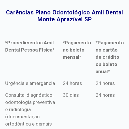
Carências Plano Odontológico Amil Dental
Monte Aprazível SP​
*Procedimentos Amil
*Pagamento
*Pagamento
Dental Pessoa Física*
no boleto
no cartão
mensal*
de crédito
ou boleto
anual*
*Procedimentos Amil
*Pagamento
*Pagamento
Urgência e emergência
24 horas
24 horas
Dental Pessoa Física*
no boleto
no cartão
Consulta, diagnóstico,
30 dias
24 horas
mensal*
de crédito
odontologia preventiva
ou boleto
e radiologia
anual*
(documentação
ortodôntica e demais