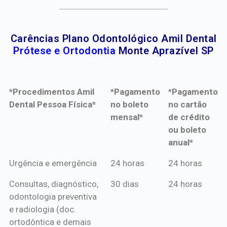
Carências Plano Odontológico Amil Dental
Prótese e Ortodontia
Monte Aprazível SP
*Procedimentos Amil
*Pagamento
*Pagamento
Dental Pessoa Física*
no boleto
no cartão
mensal*
de crédito
ou boleto
anual*
*Procedimentos Amil
*Pagamento
*Pagamento
Urgência e emergência
24 horas
24 horas
Dental Pessoa Física*
no boleto
no cartão
Consultas, diagnóstico,
30 dias
24 horas
mensal*
de crédito
odontologia preventiva
ou boleto
e radiologia (doc.
anual*
ortodôntica e demais