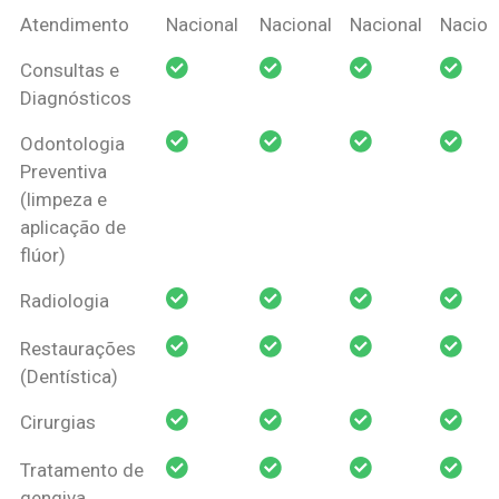
Coberturas
Nacional
Criança
Prótese
Ortodo
Atendimento
Nacional
Nacional
Nacional
Nacion
Amil Dental
Consultas e
Pessoa Física
Diagnósticos
Odontologia
Preventiva
(limpeza e
aplicação de
flúor)
Radiologia
Restaurações
(Dentística)
Cirurgias
Tratamento de
gengiva