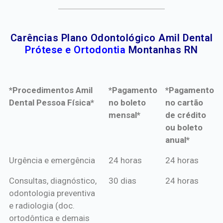
Carências Plano Odontológico Amil Dental
Prótese e Ortodontia
Montanhas RN
*Procedimentos Amil
*Pagamento
*Pagamento
Dental Pessoa Física*
no boleto
no cartão
mensal*
de crédito
ou boleto
anual*
*Procedimentos Amil
*Pagamento
*Pagamento
Urgência e emergência
24 horas
24 horas
Dental Pessoa Física*
no boleto
no cartão
Consultas, diagnóstico,
30 dias
24 horas
mensal*
de crédito
odontologia preventiva
ou boleto
e radiologia (doc.
anual*
ortodôntica e demais