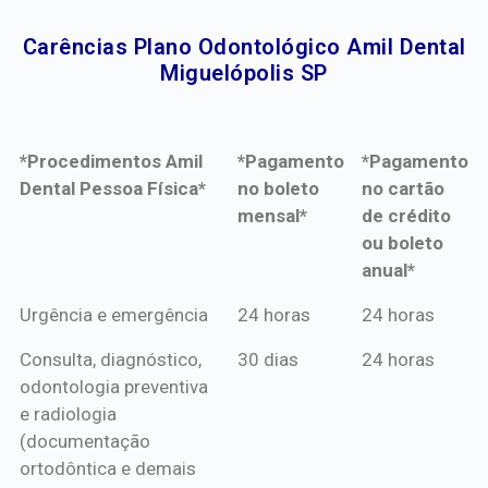
Carências Plano Odontológico Amil Dental
Miguelópolis SP​
*Procedimentos Amil
*Pagamento
*Pagamento
Dental Pessoa Física*
no boleto
no cartão
mensal*
de crédito
ou boleto
anual*
*Procedimentos Amil
*Pagamento
*Pagamento
Urgência e emergência
24 horas
24 horas
Dental Pessoa Física*
no boleto
no cartão
Consulta, diagnóstico,
30 dias
24 horas
mensal*
de crédito
odontologia preventiva
ou boleto
e radiologia
anual*
(documentação
ortodôntica e demais