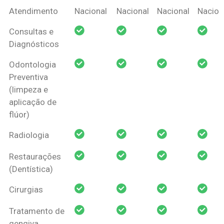
Coberturas
Nacional
Criança
Prótese
Ortodo
Atendimento
Nacional
Nacional
Nacional
Nacion
Amil Dental
Consultas e
Pessoa Física
Diagnósticos
Odontologia
Preventiva
(limpeza e
aplicação de
flúor)
Radiologia
Restaurações
(Dentística)
Cirurgias
Tratamento de
gengiva