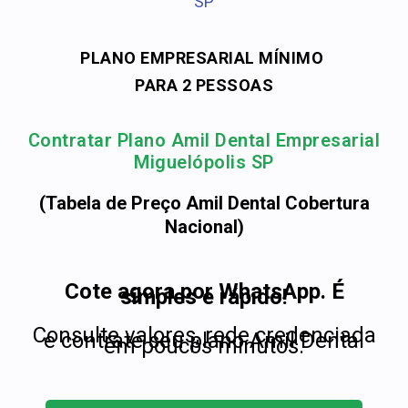
SP
PLANO EMPRESARIAL MÍNIMO
PARA 2 PESSOAS
Contratar Plano Amil Dental Empresarial
Miguelópolis SP
(Tabela de Preço Amil Dental Cobertura
Nacional)
Cote agora por WhatsApp. É
simples e rápido!
Consulte valores, rede credenciada
e contrate seu plano Amil Dental
em poucos minutos.