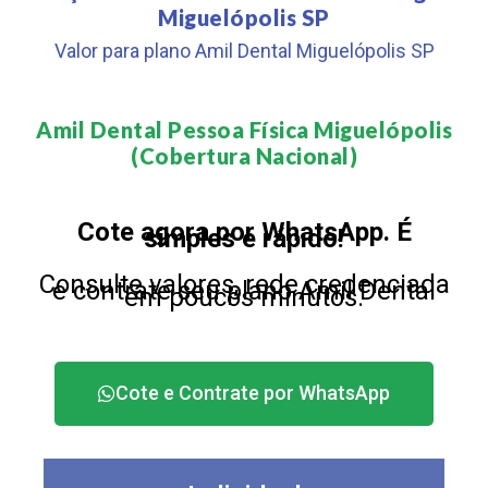
Miguelópolis SP
Valor para plano Amil Dental Miguelópolis SP
Amil Dental Pessoa Física Miguelópolis
(Cobertura Nacional)​
Cote agora por WhatsApp. É
simples e rápido!
Consulte valores, rede credenciada
e contrate seu plano Amil Dental
em poucos minutos.
Cote e Contrate por WhatsApp