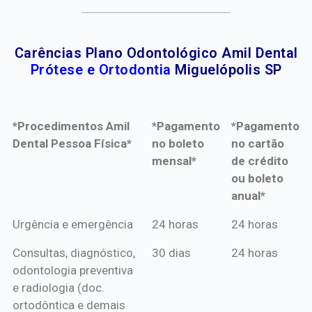
Carências Plano Odontológico Amil Dental
Prótese e Ortodontia
Miguelópolis SP
*Procedimentos Amil
*Pagamento
*Pagamento
Dental Pessoa Física*
no boleto
no cartão
mensal*
de crédito
ou boleto
anual*
*Procedimentos Amil
*Pagamento
*Pagamento
Urgência e emergência
24 horas
24 horas
Dental Pessoa Física*
no boleto
no cartão
Consultas, diagnóstico,
30 dias
24 horas
mensal*
de crédito
odontologia preventiva
ou boleto
e radiologia (doc.
anual*
ortodôntica e demais