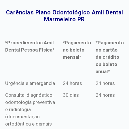
Carências Plano Odontológico Amil Dental
Marmeleiro PR​
*Procedimentos Amil
*Pagamento
*Pagamento
Dental Pessoa Física*
no boleto
no cartão
mensal*
de crédito
ou boleto
anual*
*Procedimentos Amil
*Pagamento
*Pagamento
Urgência e emergência
24 horas
24 horas
Dental Pessoa Física*
no boleto
no cartão
Consulta, diagnóstico,
30 dias
24 horas
mensal*
de crédito
odontologia preventiva
ou boleto
e radiologia
anual*
(documentação
ortodôntica e demais