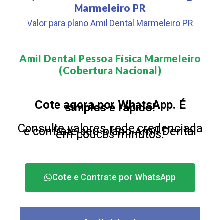
Marmeleiro PR
Valor para plano Amil Dental Marmeleiro PR
Amil Dental Pessoa Física Marmeleiro
(Cobertura Nacional)​
Cote agora por WhatsApp. É
simples e rápido!
Consulte valores, rede credenciada
e contrate seu plano Amil Dental
em poucos minutos.
Cote e Contrate por WhatsApp