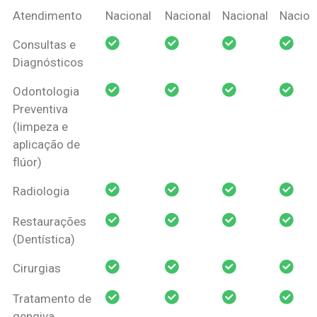
Coberturas
Nacional
Criança
Prótese
Ortodo
Atendimento
Nacional
Nacional
Nacional
Nacion
Amil Dental
Consultas e
Pessoa Física
Diagnósticos
Odontologia
Preventiva
(limpeza e
aplicação de
flúor)
Radiologia
Restaurações
(Dentística)
Cirurgias
Tratamento de
gengiva