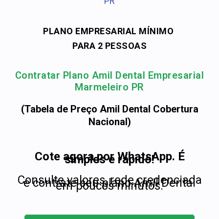
PR
PLANO EMPRESARIAL MÍNIMO
PARA 2 PESSOAS
Contratar Plano Amil Dental Empresarial
Marmeleiro PR
(Tabela de Preço Amil Dental Cobertura
Nacional)
Cote agora por WhatsApp. É
simples e rápido!
Consulte valores, rede credenciada
e contrate seu plano Amil Dental
em poucos minutos.