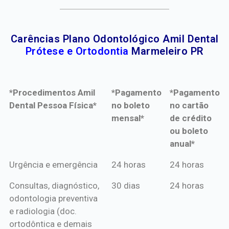
Carências Plano Odontológico Amil Dental
Prótese e Ortodontia
Marmeleiro PR
*Procedimentos Amil
*Pagamento
*Pagamento
Dental Pessoa Física*
no boleto
no cartão
mensal*
de crédito
ou boleto
anual*
*Procedimentos Amil
*Pagamento
*Pagamento
Urgência e emergência
24 horas
24 horas
Dental Pessoa Física*
no boleto
no cartão
Consultas, diagnóstico,
30 dias
24 horas
mensal*
de crédito
odontologia preventiva
ou boleto
e radiologia (doc.
anual*
ortodôntica e demais