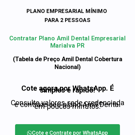
PLANO EMPRESARIAL MÍNIMO
PARA 2 PESSOAS
Contratar Plano Amil Dental Empresarial
Marialva PR
(Tabela de Preço Amil Dental Cobertura
Nacional)
Cote agora por WhatsApp. É
simples e rápido!
Consulte valores, rede credenciada
e contrate seu plano Amil Dental
em poucos minutos.
Cote e Contrate por WhatsApp