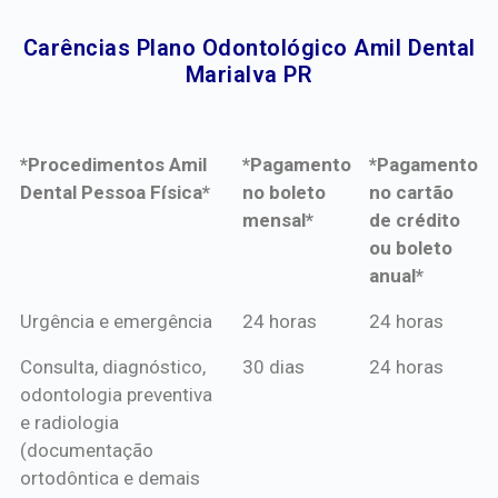
Carências Plano Odontológico Amil Dental
Marialva PR​
*Procedimentos Amil
*Pagamento
*Pagamento
Dental Pessoa Física*
no boleto
no cartão
mensal*
de crédito
ou boleto
anual*
*Procedimentos Amil
*Pagamento
*Pagamento
Urgência e emergência
24 horas
24 horas
Dental Pessoa Física*
no boleto
no cartão
Consulta, diagnóstico,
30 dias
24 horas
mensal*
de crédito
odontologia preventiva
ou boleto
e radiologia
anual*
(documentação
ortodôntica e demais