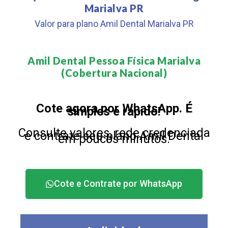
Marialva PR
Valor para plano Amil Dental Marialva PR
Amil Dental Pessoa Física Marialva
(Cobertura Nacional)​
Cote agora por WhatsApp. É
simples e rápido!
Consulte valores, rede credenciada
e contrate seu plano Amil Dental
em poucos minutos.
Cote e Contrate por WhatsApp