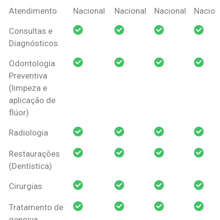
Coberturas
Nacional
Criança
Prótese
Ortodo
Atendimento
Nacional
Nacional
Nacional
Nacion
Amil Dental
Consultas e
Pessoa Física
Diagnósticos
Odontologia
Preventiva
(limpeza e
aplicação de
flúor)
Radiologia
Restaurações
(Dentística)
Cirurgias
Tratamento de
gengiva