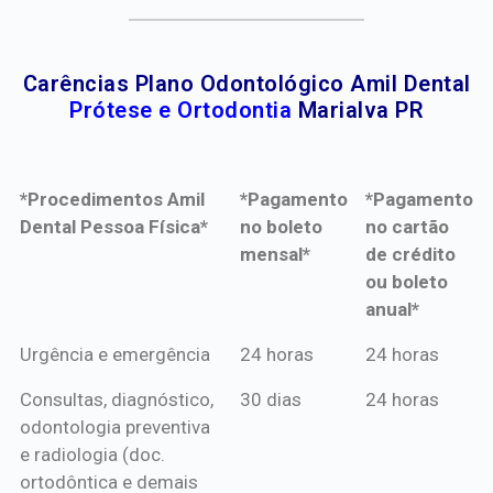
Carências Plano Odontológico Amil Dental
Prótese e Ortodontia
Marialva PR
*Procedimentos Amil
*Pagamento
*Pagamento
Dental Pessoa Física*
no boleto
no cartão
mensal*
de crédito
ou boleto
anual*
*Procedimentos Amil
*Pagamento
*Pagamento
Urgência e emergência
24 horas
24 horas
Dental Pessoa Física*
no boleto
no cartão
Consultas, diagnóstico,
30 dias
24 horas
mensal*
de crédito
odontologia preventiva
ou boleto
e radiologia (doc.
anual*
ortodôntica e demais