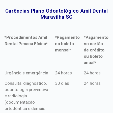
Carências Plano Odontológico Amil Dental
Maravilha SC​
*Procedimentos Amil
*Pagamento
*Pagamento
Dental Pessoa Física*
no boleto
no cartão
mensal*
de crédito
ou boleto
anual*
*Procedimentos Amil
*Pagamento
*Pagamento
Urgência e emergência
24 horas
24 horas
Dental Pessoa Física*
no boleto
no cartão
Consulta, diagnóstico,
30 dias
24 horas
mensal*
de crédito
odontologia preventiva
ou boleto
e radiologia
anual*
(documentação
ortodôntica e demais