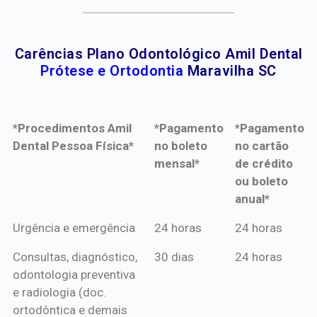
Carências Plano Odontológico Amil Dental
Prótese e Ortodontia
Maravilha SC
*Procedimentos Amil
*Pagamento
*Pagamento
Dental Pessoa Física*
no boleto
no cartão
mensal*
de crédito
ou boleto
anual*
*Procedimentos Amil
*Pagamento
*Pagamento
Urgência e emergência
24 horas
24 horas
Dental Pessoa Física*
no boleto
no cartão
Consultas, diagnóstico,
30 dias
24 horas
mensal*
de crédito
odontologia preventiva
ou boleto
e radiologia (doc.
anual*
ortodôntica e demais