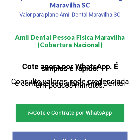
Maravilha SC
Valor para plano Amil Dental Maravilha SC
Amil Dental Pessoa Física Maravilha
(Cobertura Nacional)​
Cote agora por WhatsApp. É
simples e rápido!
Consulte valores, rede credenciada
e contrate seu plano Amil Dental
em poucos minutos.
Cote e Contrate por WhatsApp