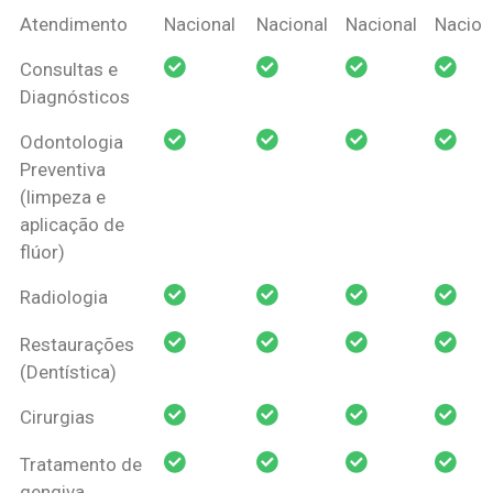
Coberturas
Nacional
Criança
Prótese
Ortodo
Atendimento
Nacional
Nacional
Nacional
Nacion
Amil Dental
Consultas e
Pessoa Física
Diagnósticos
Odontologia
Preventiva
(limpeza e
aplicação de
flúor)
Radiologia
Restaurações
(Dentística)
Cirurgias
Tratamento de
gengiva