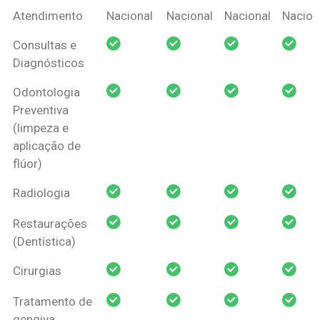
Coberturas
Nacional
Criança
Prótese
Ortodo
Atendimento
Nacional
Nacional
Nacional
Nacion
Amil Dental
Consultas e
Pessoa Física
Diagnósticos
Odontologia
Preventiva
(limpeza e
aplicação de
flúor)
Radiologia
Restaurações
(Dentística)
Cirurgias
Tratamento de
gengiva