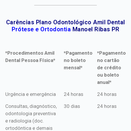
Carências Plano Odontológico Amil Dental
Prótese e Ortodontia
Manoel Ribas PR
*Procedimentos Amil
*Pagamento
*Pagamento
Dental Pessoa Física*
no boleto
no cartão
mensal*
de crédito
ou boleto
anual*
*Procedimentos Amil
*Pagamento
*Pagamento
Urgência e emergência
24 horas
24 horas
Dental Pessoa Física*
no boleto
no cartão
Consultas, diagnóstico,
30 dias
24 horas
mensal*
de crédito
odontologia preventiva
ou boleto
e radiologia (doc.
anual*
ortodôntica e demais