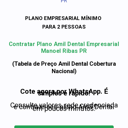
PR
PLANO EMPRESARIAL MÍNIMO
PARA 2 PESSOAS
Contratar Plano Amil Dental Empresarial
Manoel Ribas PR
(Tabela de Preço Amil Dental Cobertura
Nacional)
Cote agora por WhatsApp. É
simples e rápido!
Consulte valores, rede credenciada
e contrate seu plano Amil Dental
em poucos minutos.