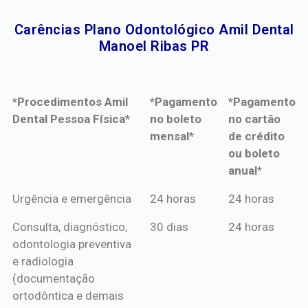
Carências Plano Odontológico Amil Dental
Manoel Ribas PR​
*Procedimentos Amil
*Pagamento
*Pagamento
Dental Pessoa Física*
no boleto
no cartão
mensal*
de crédito
ou boleto
anual*
*Procedimentos Amil
*Pagamento
*Pagamento
Urgência e emergência
24 horas
24 horas
Dental Pessoa Física*
no boleto
no cartão
Consulta, diagnóstico,
30 dias
24 horas
mensal*
de crédito
odontologia preventiva
ou boleto
e radiologia
anual*
(documentação
ortodôntica e demais