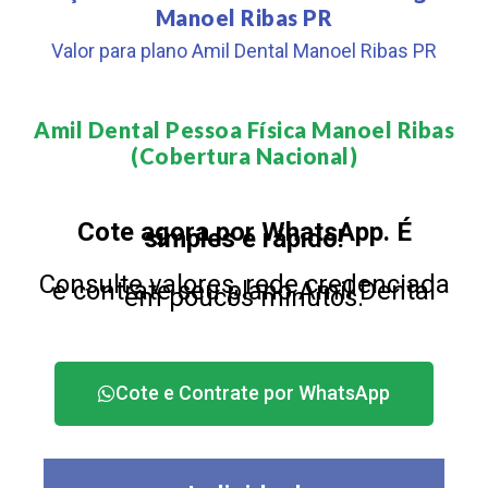
Manoel Ribas PR
Valor para plano Amil Dental Manoel Ribas PR
Amil Dental Pessoa Física Manoel Ribas
(Cobertura Nacional)​
Cote agora por WhatsApp. É
simples e rápido!
Consulte valores, rede credenciada
e contrate seu plano Amil Dental
em poucos minutos.
Cote e Contrate por WhatsApp