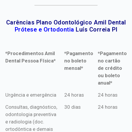
Carências Plano Odontológico Amil Dental
Prótese e Ortodontia
Luís Correia PI
*Procedimentos Amil
*Pagamento
*Pagamento
Dental Pessoa Física*
no boleto
no cartão
mensal*
de crédito
ou boleto
anual*
*Procedimentos Amil
*Pagamento
*Pagamento
Urgência e emergência
24 horas
24 horas
Dental Pessoa Física*
no boleto
no cartão
Consultas, diagnóstico,
30 dias
24 horas
mensal*
de crédito
odontologia preventiva
ou boleto
e radiologia (doc.
anual*
ortodôntica e demais