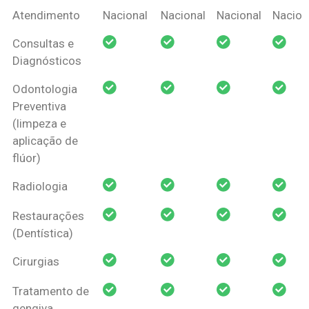
Coberturas
Nacional
Criança
Prótese
Ortodo
Atendimento
Nacional
Nacional
Nacional
Nacion
Amil Dental
Consultas e
Pessoa Física
Diagnósticos
Odontologia
Preventiva
(limpeza e
aplicação de
flúor)
Radiologia
Restaurações
(Dentística)
Cirurgias
Tratamento de
gengiva