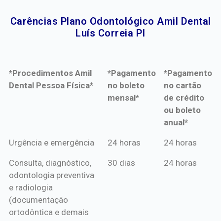
Carências Plano Odontológico Amil Dental
Luís Correia PI​
*Procedimentos Amil
*Pagamento
*Pagamento
Dental Pessoa Física*
no boleto
no cartão
mensal*
de crédito
ou boleto
anual*
*Procedimentos Amil
*Pagamento
*Pagamento
Urgência e emergência
24 horas
24 horas
Dental Pessoa Física*
no boleto
no cartão
Consulta, diagnóstico,
30 dias
24 horas
mensal*
de crédito
odontologia preventiva
ou boleto
e radiologia
anual*
(documentação
ortodôntica e demais