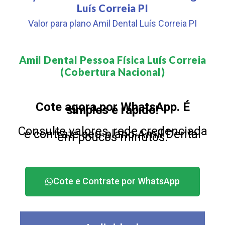
Luís Correia PI
Valor para plano Amil Dental Luís Correia PI
Amil Dental Pessoa Física Luís Correia
(Cobertura Nacional)​
Cote agora por WhatsApp. É
simples e rápido!
Consulte valores, rede credenciada
e contrate seu plano Amil Dental
em poucos minutos.
Cote e Contrate por WhatsApp