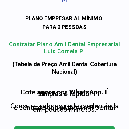
PI
PLANO EMPRESARIAL MÍNIMO
PARA 2 PESSOAS
Contratar Plano Amil Dental Empresarial
Luís Correia PI
(Tabela de Preço Amil Dental Cobertura
Nacional)
Cote agora por WhatsApp. É
simples e rápido!
Consulte valores, rede credenciada
e contrate seu plano Amil Dental
em poucos minutos.