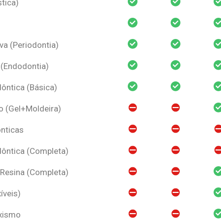
tica)
va (Periodontia)
 (Endodontia)
ntica (Básica)
o (Gel+Moldeira)
nticas
ôntica (Completa)
 Resina (Completa)
íveis)
uxismo