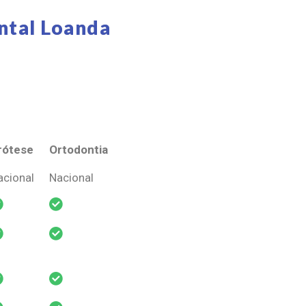
ntal Loanda
rótese
Ortodontia
rótese
Ortodontia
acional
Nacional