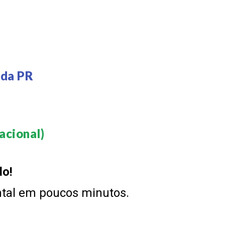
nda PR
cional)​
do!
ntal em poucos minutos.