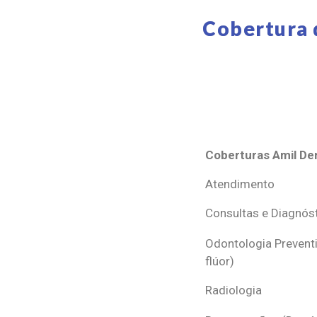
Cobertura 
Coberturas Amil Den
Coberturas Amil Den
Atendimento
Consultas e Diagnós
Odontologia Preventi
flúor)
Radiologia