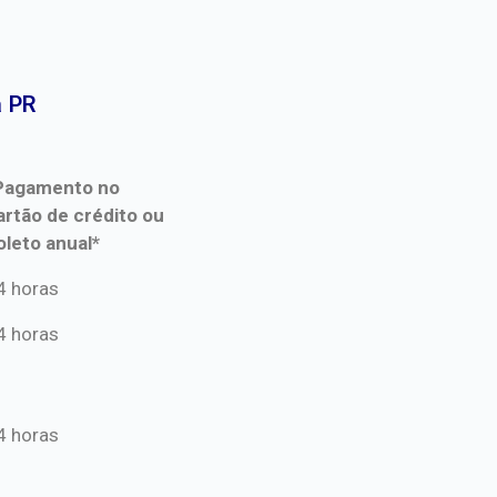
 PR​
Pagamento no
artão de crédito ou
oleto anual*
Pagamento no
4 horas
artão de crédito ou
4 horas
oleto anual*
4 horas