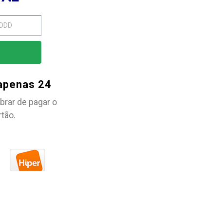
 apenas 24
brar de pagar o
rtão.