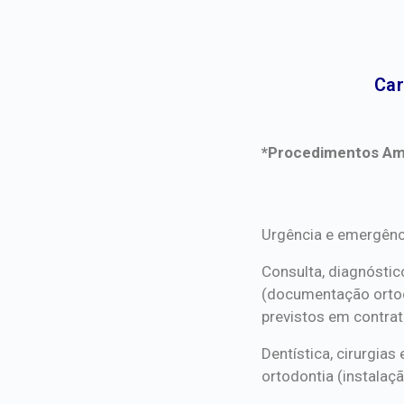
Car
*Procedimentos Ami
*Procedimentos Ami
Urgência e emergênc
Consulta, diagnóstic
(documentação orto
previstos em contrat
Dentística, cirurgia
ortodontia (instalaçã