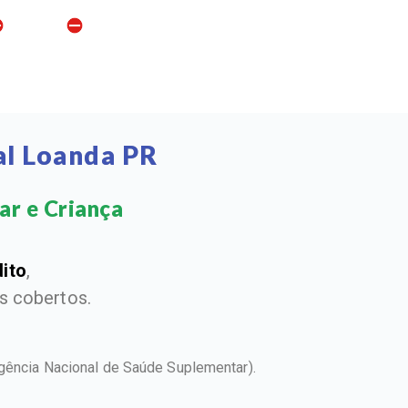
al Loanda PR
ar e Criança​
dito
,
 cobertos.
gência Nacional de Saúde Suplementar).