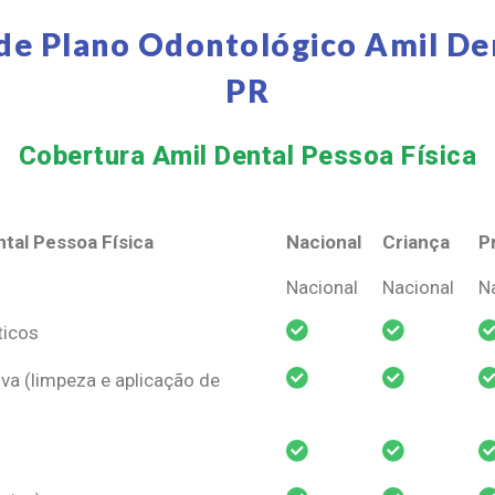
de Plano Odontológico Amil De
PR
Cobertura Amil Dental Pessoa Física​
tal Pessoa Física
Nacional
Criança
P
tal Pessoa Física
Nacional
Criança
P
Nacional
Nacional
N
ticos
va (limpeza e aplicação de