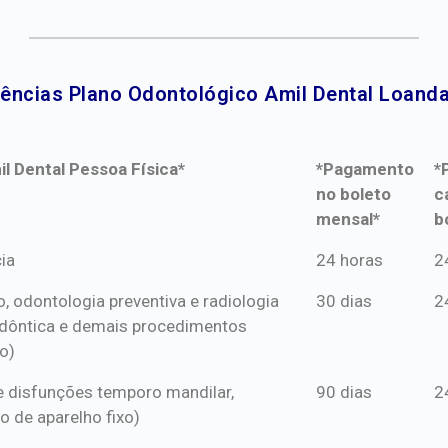
ências Plano Odontológico Amil Dental Loanda
l Dental Pessoa Física*
*Pagamento
*
no boleto
c
mensal*
b
l Dental Pessoa Física*
*Pagamento
*
ia
24 horas
2
no boleto
c
o, odontologia preventiva e radiologia
30 dias
2
mensal*
b
dôntica e demais procedimentos
o)
s e disfunções temporo mandilar,
90 dias
2
o de aparelho fixo)