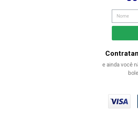
Contrata
e ainda você n
bole