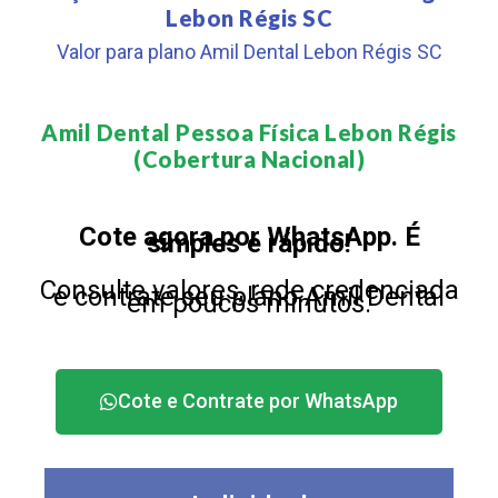
Lebon Régis SC
Valor para plano Amil Dental Lebon Régis SC
Amil Dental Pessoa Física Lebon Régis
(Cobertura Nacional)​
Cote agora por WhatsApp. É
simples e rápido!
Consulte valores, rede credenciada
e contrate seu plano Amil Dental
em poucos minutos.
Cote e Contrate por WhatsApp