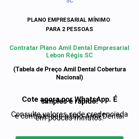
SC
PLANO EMPRESARIAL MÍNIMO
PARA 2 PESSOAS
Contratar Plano Amil Dental Empresarial
Lebon Régis SC
(Tabela de Preço Amil Dental Cobertura
Nacional)
Cote agora por WhatsApp. É
simples e rápido!
Consulte valores, rede credenciada
e contrate seu plano Amil Dental
em poucos minutos.