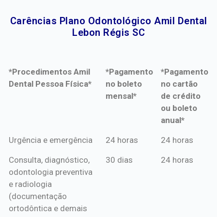
Carências Plano Odontológico Amil Dental
Lebon Régis SC​
*Procedimentos Amil
*Pagamento
*Pagamento
Dental Pessoa Física*
no boleto
no cartão
mensal*
de crédito
ou boleto
anual*
*Procedimentos Amil
*Pagamento
*Pagamento
Urgência e emergência
24 horas
24 horas
Dental Pessoa Física*
no boleto
no cartão
Consulta, diagnóstico,
30 dias
24 horas
mensal*
de crédito
odontologia preventiva
ou boleto
e radiologia
anual*
(documentação
ortodôntica e demais