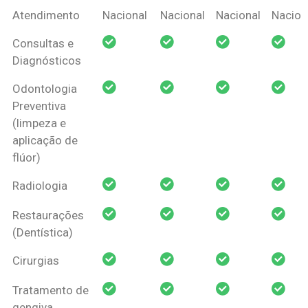
Coberturas
Nacional
Criança
Prótese
Ortodo
Atendimento
Nacional
Nacional
Nacional
Nacion
Amil Dental
Consultas e
Pessoa Física
Diagnósticos
Odontologia
Preventiva
(limpeza e
aplicação de
flúor)
Radiologia
Restaurações
(Dentística)
Cirurgias
Tratamento de
gengiva