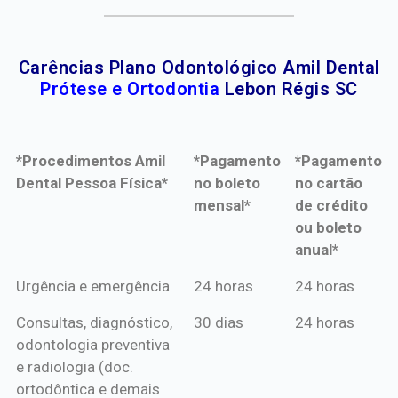
Carências Plano Odontológico Amil Dental
Prótese e Ortodontia
Lebon Régis SC
*Procedimentos Amil
*Pagamento
*Pagamento
Dental Pessoa Física*
no boleto
no cartão
mensal*
de crédito
ou boleto
anual*
*Procedimentos Amil
*Pagamento
*Pagamento
Urgência e emergência
24 horas
24 horas
Dental Pessoa Física*
no boleto
no cartão
Consultas, diagnóstico,
30 dias
24 horas
mensal*
de crédito
odontologia preventiva
ou boleto
e radiologia (doc.
anual*
ortodôntica e demais