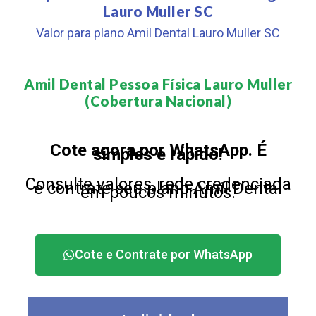
Lauro Muller SC
Valor para plano Amil Dental Lauro Muller SC
Amil Dental Pessoa Física Lauro Muller
(Cobertura Nacional)​
Cote agora por WhatsApp. É
simples e rápido!
Consulte valores, rede credenciada
e contrate seu plano Amil Dental
em poucos minutos.
Cote e Contrate por WhatsApp