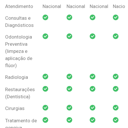
Coberturas
Nacional
Criança
Prótese
Ortodo
Atendimento
Nacional
Nacional
Nacional
Nacion
Amil Dental
Consultas e
Pessoa Física
Diagnósticos
Odontologia
Preventiva
(limpeza e
aplicação de
flúor)
Radiologia
Restaurações
(Dentística)
Cirurgias
Tratamento de
gengiva