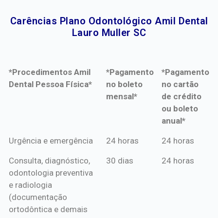
Carências Plano Odontológico Amil Dental
Lauro Muller SC​
*Procedimentos Amil
*Pagamento
*Pagamento
Dental Pessoa Física*
no boleto
no cartão
mensal*
de crédito
ou boleto
anual*
*Procedimentos Amil
*Pagamento
*Pagamento
Urgência e emergência
24 horas
24 horas
Dental Pessoa Física*
no boleto
no cartão
Consulta, diagnóstico,
30 dias
24 horas
mensal*
de crédito
odontologia preventiva
ou boleto
e radiologia
anual*
(documentação
ortodôntica e demais