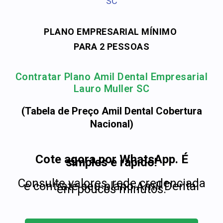
SC
PLANO EMPRESARIAL MÍNIMO
PARA 2 PESSOAS
Contratar Plano Amil Dental Empresarial
Lauro Muller SC
(Tabela de Preço Amil Dental Cobertura
Nacional)
Cote agora por WhatsApp. É
simples e rápido!
Consulte valores, rede credenciada
e contrate seu plano Amil Dental
em poucos minutos.