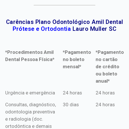
Carências Plano Odontológico Amil Dental
Prótese e Ortodontia
Lauro Muller SC
*Procedimentos Amil
*Pagamento
*Pagamento
Dental Pessoa Física*
no boleto
no cartão
mensal*
de crédito
ou boleto
anual*
*Procedimentos Amil
*Pagamento
*Pagamento
Urgência e emergência
24 horas
24 horas
Dental Pessoa Física*
no boleto
no cartão
Consultas, diagnóstico,
30 dias
24 horas
mensal*
de crédito
odontologia preventiva
ou boleto
e radiologia (doc.
anual*
ortodôntica e demais