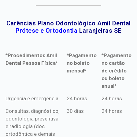
Carências Plano Odontológico Amil Dental
Prótese e Ortodontia
Laranjeiras SE
*Procedimentos Amil
*Pagamento
*Pagamento
Dental Pessoa Física*
no boleto
no cartão
mensal*
de crédito
ou boleto
anual*
*Procedimentos Amil
*Pagamento
*Pagamento
Urgência e emergência
24 horas
24 horas
Dental Pessoa Física*
no boleto
no cartão
Consultas, diagnóstico,
30 dias
24 horas
mensal*
de crédito
odontologia preventiva
ou boleto
e radiologia (doc.
anual*
ortodôntica e demais