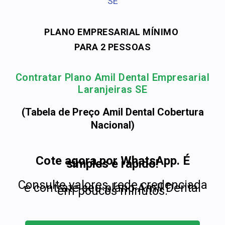
SE
PLANO EMPRESARIAL MÍNIMO
PARA 2 PESSOAS
Contratar Plano Amil Dental Empresarial
Laranjeiras SE
(Tabela de Preço Amil Dental Cobertura
Nacional)
Cote agora por WhatsApp. É
simples e rápido!
Consulte valores, rede credenciada
e contrate seu plano Amil Dental
em poucos minutos.