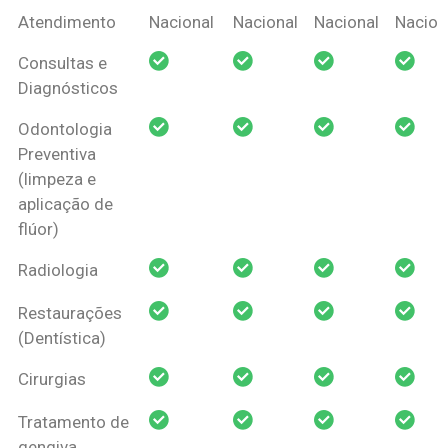
Coberturas
Nacional
Criança
Prótese
Ortodo
Atendimento
Nacional
Nacional
Nacional
Nacion
Amil Dental
Consultas e
Pessoa Física
Diagnósticos
Odontologia
Preventiva
(limpeza e
aplicação de
flúor)
Radiologia
Restaurações
(Dentística)
Cirurgias
Tratamento de
gengiva