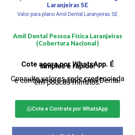
Laranjeiras SE
Valor para plano Amil Dental Laranjeiras SE
Amil Dental Pessoa Física Laranjeiras
(Cobertura Nacional)​
Cote agora por WhatsApp. É
simples e rápido!
Consulte valores, rede credenciada
e contrate seu plano Amil Dental
em poucos minutos.
Cote e Contrate por WhatsApp