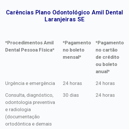
Carências Plano Odontológico Amil Dental
Laranjeiras SE​
*Procedimentos Amil
*Pagamento
*Pagamento
Dental Pessoa Física*
no boleto
no cartão
mensal*
de crédito
ou boleto
anual*
*Procedimentos Amil
*Pagamento
*Pagamento
Urgência e emergência
24 horas
24 horas
Dental Pessoa Física*
no boleto
no cartão
Consulta, diagnóstico,
30 dias
24 horas
mensal*
de crédito
odontologia preventiva
ou boleto
e radiologia
anual*
(documentação
ortodôntica e demais