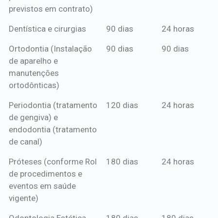
previstos em contrato)
Dentística e cirurgias
90 dias
24 horas
Ortodontia (Instalação
90 dias
90 dias
de aparelho e
manutenções
ortodônticas)
Periodontia (tratamento
120 dias
24 horas
de gengiva) e
endodontia (tratamento
de canal)
Próteses (conforme Rol
180 dias
24 horas
de procedimentos e
eventos em saúde
vigente)
Odontologia Estética
180 dias
180 dias