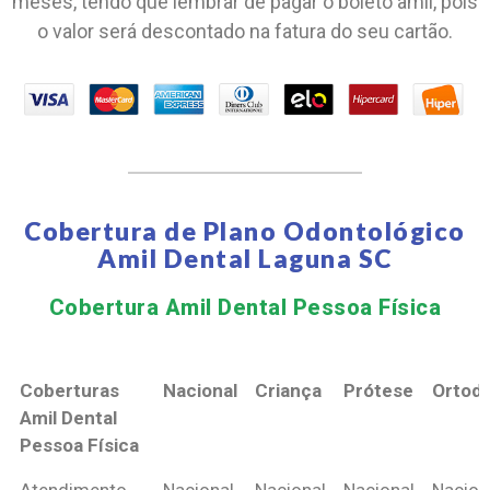
meses, tendo que lembrar de pagar o boleto amil, pois
o valor será descontado na fatura do seu cartão.
Cobertura de Plano Odontológico
Amil Dental Laguna SC
Cobertura Amil Dental Pessoa Física​
Coberturas
Nacional
Criança
Prótese
Ortodo
Amil Dental
Pessoa Física
Coberturas
Nacional
Criança
Prótese
Ortodo
Atendimento
Nacional
Nacional
Nacional
Nacion