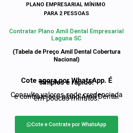
PLANO EMPRESARIAL MÍNIMO
PARA 2 PESSOAS
Contratar Plano Amil Dental Empresarial
Laguna SC
(Tabela de Preço Amil Dental Cobertura
Nacional)
Cote agora por WhatsApp. É
simples e rápido!
Consulte valores, rede credenciada
e contrate seu plano Amil Dental
em poucos minutos.
Cote e Contrate por WhatsApp