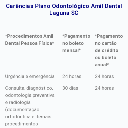
Carências Plano Odontológico Amil Dental
Laguna SC​
*Procedimentos Amil
*Pagamento
*Pagamento
Dental Pessoa Física*
no boleto
no cartão
mensal*
de crédito
ou boleto
anual*
*Procedimentos Amil
*Pagamento
*Pagamento
Urgência e emergência
24 horas
24 horas
Dental Pessoa Física*
no boleto
no cartão
Consulta, diagnóstico,
30 dias
24 horas
mensal*
de crédito
odontologia preventiva
ou boleto
e radiologia
anual*
(documentação
ortodôntica e demais
procedimentos