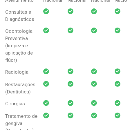
Amil Dental
Consultas e
Pessoa Física
Diagnósticos
Odontologia
Preventiva
(limpeza e
aplicação de
flúor)
Radiologia
Restaurações
(Dentística)
Cirurgias
Tratamento de
gengiva