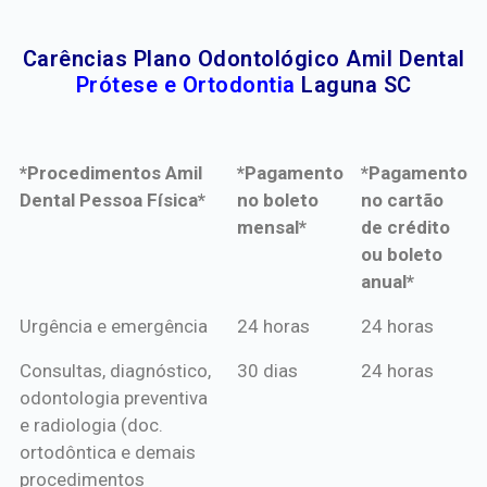
Carências Plano Odontológico Amil Dental
Prótese e Ortodontia
Laguna SC
*Procedimentos Amil
*Pagamento
*Pagamento
Dental Pessoa Física*
no boleto
no cartão
mensal*
de crédito
ou boleto
anual*
*Procedimentos Amil
*Pagamento
*Pagamento
Urgência e emergência
24 horas
24 horas
Dental Pessoa Física*
no boleto
no cartão
Consultas, diagnóstico,
30 dias
24 horas
mensal*
de crédito
odontologia preventiva
ou boleto
e radiologia (doc.
anual*
ortodôntica e demais
procedimentos