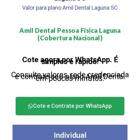
Valor para plano Amil Dental Laguna SC
Amil Dental Pessoa Física Laguna
(Cobertura Nacional)​
Cote agora por WhatsApp. É
simples e rápido!
Consulte valores, rede credenciada
e contrate seu plano Amil Dental
em poucos minutos.
Cote e Contrate por WhatsApp
Individual