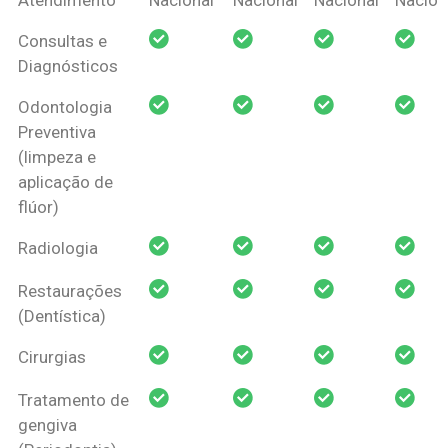
Amil Dental
Consultas e
Pessoa Física
Diagnósticos
Odontologia
Preventiva
(limpeza e
aplicação de
flúor)
Radiologia
Restaurações
(Dentística)
Cirurgias
Tratamento de
gengiva