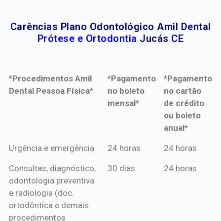
Carências Plano Odontológico Amil Dental
Prótese e Ortodontia
Jucás CE
*Procedimentos Amil
*Pagamento
*Pagamento
Dental Pessoa Física*
no boleto
no cartão
mensal*
de crédito
ou boleto
anual*
*Procedimentos Amil
*Pagamento
*Pagamento
Urgência e emergência
24 horas
24 horas
Dental Pessoa Física*
no boleto
no cartão
Consultas, diagnóstico,
30 dias
24 horas
mensal*
de crédito
odontologia preventiva
ou boleto
e radiologia (doc.
anual*
ortodôntica e demais
procedimentos