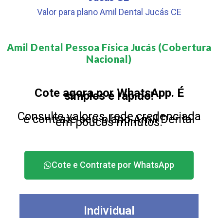
Valor para plano Amil Dental Jucás CE
Amil Dental Pessoa Física Jucás (Cobertura
Nacional)​
Cote agora por WhatsApp. É
simples e rápido!
Consulte valores, rede credenciada
e contrate seu plano Amil Dental
em poucos minutos.
Cote e Contrate por WhatsApp
Individual