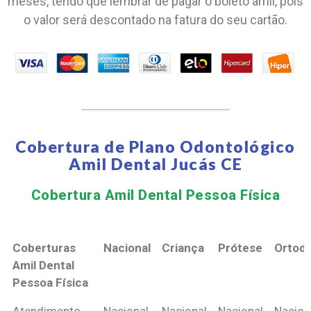
meses, tendo que lembrar de pagar o boleto amil, pois
o valor será descontado na fatura do seu cartão.
Cobertura de Plano Odontológico
Amil Dental Jucás CE
Cobertura Amil Dental Pessoa Física​
Coberturas
Nacional
Criança
Prótese
Ortodo
Amil Dental
Pessoa Física
Coberturas
Nacional
Criança
Prótese
Ortodo
Atendimento
Nacional
Nacional
Nacional
Nacion