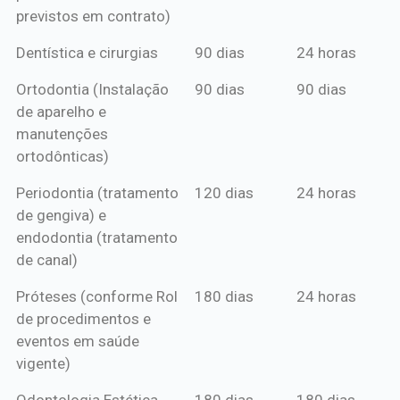
previstos em contrato)
Dentística e cirurgias
90 dias
24 horas
Ortodontia (Instalação
90 dias
90 dias
de aparelho e
manutenções
ortodônticas)
Periodontia (tratamento
120 dias
24 horas
de gengiva) e
endodontia (tratamento
de canal)
Próteses (conforme Rol
180 dias
24 horas
de procedimentos e
eventos em saúde
vigente)
Odontologia Estética
180 dias
180 dias