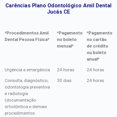
Carências Plano Odontológico Amil Dental
Jucás CE​
*Procedimentos Amil
*Pagamento
*Pagamento
Dental Pessoa Física*
no boleto
no cartão
mensal*
de crédito
ou boleto
anual*
*Procedimentos Amil
*Pagamento
*Pagamento
Urgência e emergência
24 horas
24 horas
Dental Pessoa Física*
no boleto
no cartão
Consulta, diagnóstico,
30 dias
24 horas
mensal*
de crédito
odontologia preventiva
ou boleto
e radiologia
anual*
(documentação
ortodôntica e demais
procedimentos