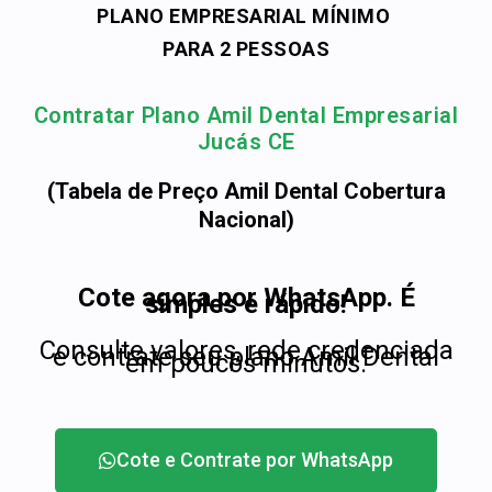
PLANO EMPRESARIAL MÍNIMO
PARA 2 PESSOAS
Contratar Plano Amil Dental Empresarial
Jucás CE
(Tabela de Preço Amil Dental Cobertura
Nacional)
Cote agora por WhatsApp. É
simples e rápido!
Consulte valores, rede credenciada
e contrate seu plano Amil Dental
em poucos minutos.
Cote e Contrate por WhatsApp