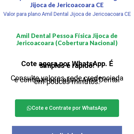
Jijoca de Jericoacoara CE
Valor para plano Amil Dental Jijoca de Jericoacoara CE
Amil Dental Pessoa Física Jijoca de
Jericoacoara (Cobertura Nacional)​
Cote agora por WhatsApp. É
simples e rápido!
Consulte valores, rede credenciada
e contrate seu plano Amil Dental
em poucos minutos.
Cote e Contrate por WhatsApp