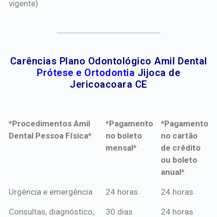
vigente)
Carências Plano Odontológico Amil Dental
Prótese e Ortodontia
Jijoca de
Jericoacoara CE
*Procedimentos Amil
*Pagamento
*Pagamento
Dental Pessoa Física*
no boleto
no cartão
mensal*
de crédito
ou boleto
anual*
*Procedimentos Amil
*Pagamento
*Pagamento
Urgência e emergência
24 horas
24 horas
Dental Pessoa Física*
no boleto
no cartão
Consultas, diagnóstico,
30 dias
24 horas
mensal*
de crédito