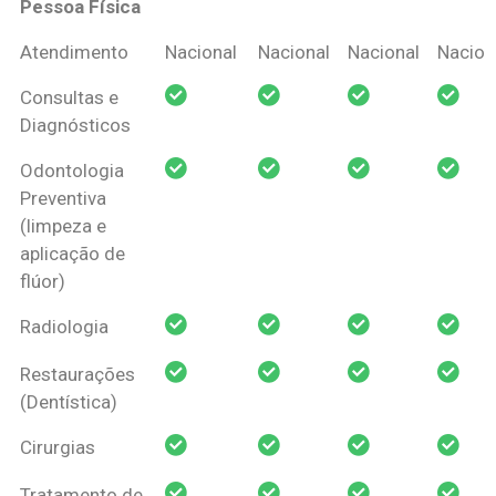
Pessoa Física
Coberturas
Nacional
Criança
Prótese
Ortodo
Atendimento
Nacional
Nacional
Nacional
Nacion
Amil Dental
Consultas e
Pessoa Física
Diagnósticos
Odontologia
Preventiva
(limpeza e
aplicação de
flúor)
Radiologia
Restaurações
(Dentística)
Cirurgias
Tratamento de