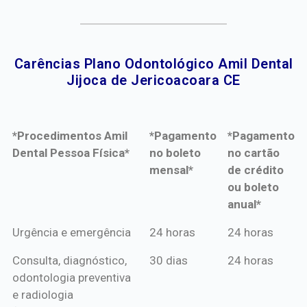
Carências Plano Odontológico Amil Dental
Jijoca de Jericoacoara CE​
*Procedimentos Amil
*Pagamento
*Pagamento
Dental Pessoa Física*
no boleto
no cartão
mensal*
de crédito
ou boleto
anual*
*Procedimentos Amil
*Pagamento
*Pagamento
Urgência e emergência
24 horas
24 horas
Dental Pessoa Física*
no boleto
no cartão
Consulta, diagnóstico,
30 dias
24 horas
mensal*
de crédito
odontologia preventiva
ou boleto
e radiologia
anual*