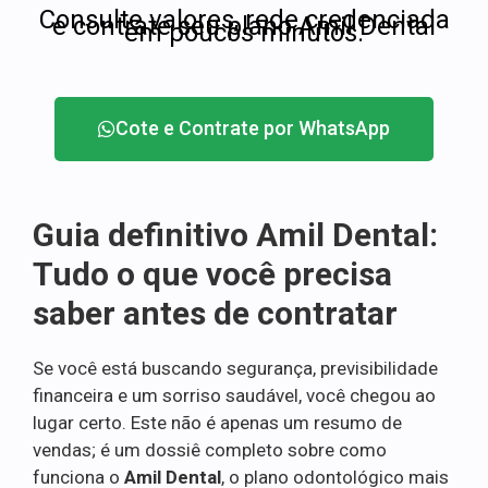
Consulte valores, rede credenciada
e contrate seu plano Amil Dental
em poucos minutos.
Cote e Contrate por WhatsApp
Guia definitivo Amil Dental:
Tudo o que você precisa
saber antes de contratar
Se você está buscando segurança, previsibilidade
financeira e um sorriso saudável, você chegou ao
lugar certo. Este não é apenas um resumo de
vendas; é um dossiê completo sobre como
funciona o
Amil Dental
, o plano odontológico mais