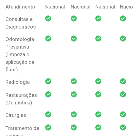
Coberturas
Nacional
Criança
Prótese
Ortodo
Atendimento
Nacional
Nacional
Nacional
Nacion
Amil Dental
Consultas e
Pessoa Física
Diagnósticos
Odontologia
Preventiva
(limpeza e
aplicação de
flúor)
Radiologia
Restaurações
(Dentística)
Cirurgias
Tratamento de
gengiva