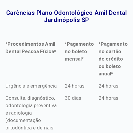
Carências Plano Odontológico Amil Dental
Jardinópolis SP​
*Procedimentos Amil
*Pagamento
*Pagamento
Dental Pessoa Física*
no boleto
no cartão
mensal*
de crédito
ou boleto
anual*
*Procedimentos Amil
*Pagamento
*Pagamento
Urgência e emergência
24 horas
24 horas
Dental Pessoa Física*
no boleto
no cartão
Consulta, diagnóstico,
30 dias
24 horas
mensal*
de crédito
odontologia preventiva
ou boleto
e radiologia
anual*
(documentação
ortodôntica e demais