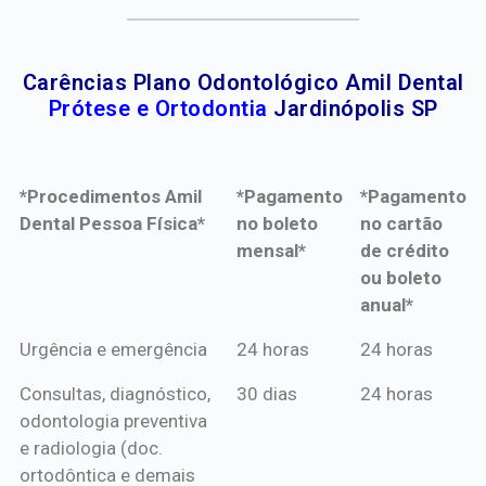
Carências Plano Odontológico Amil Dental
Prótese e Ortodontia
Jardinópolis SP
*Procedimentos Amil
*Pagamento
*Pagamento
Dental Pessoa Física*
no boleto
no cartão
mensal*
de crédito
ou boleto
anual*
*Procedimentos Amil
*Pagamento
*Pagamento
Urgência e emergência
24 horas
24 horas
Dental Pessoa Física*
no boleto
no cartão
Consultas, diagnóstico,
30 dias
24 horas
mensal*
de crédito
odontologia preventiva
ou boleto
e radiologia (doc.
anual*
ortodôntica e demais