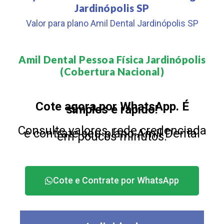
Jardinópolis SP
Valor para plano Amil Dental Jardinópolis SP
Amil Dental Pessoa Física Jardinópolis
(Cobertura Nacional)​
Cote agora por WhatsApp. É
simples e rápido!
Consulte valores, rede credenciada
e contrate seu plano Amil Dental
em poucos minutos.
Cote e Contrate por WhatsApp