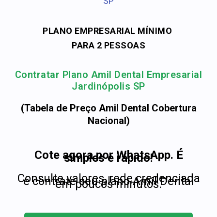
SP
PLANO EMPRESARIAL MÍNIMO
PARA 2 PESSOAS
Contratar Plano Amil Dental Empresarial
Jardinópolis SP
(Tabela de Preço Amil Dental Cobertura
Nacional)
Cote agora por WhatsApp. É
simples e rápido!
Consulte valores, rede credenciada
e contrate seu plano Amil Dental
em poucos minutos.