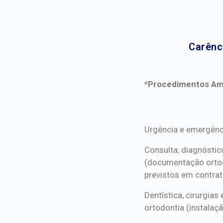
Carênc
*Procedimentos Ami
*Procedimentos Ami
Urgência e emergênc
Consulta, diagnóstic
(documentação orto
previstos em contrat
Dentística, cirurgia
ortodontia (instalaçã