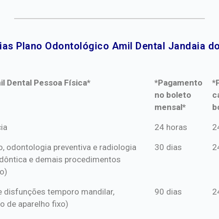
ias Plano Odontológico Amil Dental Jandaia do 
l Dental Pessoa Física*
*Pagamento
*
no boleto
c
mensal*
b
l Dental Pessoa Física*
*Pagamento
*
ia
24 horas
2
no boleto
c
o, odontologia preventiva e radiologia
30 dias
2
mensal*
b
dôntica e demais procedimentos
o)
s e disfunções temporo mandilar,
90 dias
2
o de aparelho fixo)