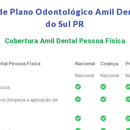
de Plano Odontológico Amil Den
do Sul PR
Cobertura Amil Dental Pessoa Física​
tal Pessoa Física
Nacional
Criança
P
tal Pessoa Física
Nacional
Criança
P
Nacional
Nacional
N
ticos
va (limpeza e aplicação de