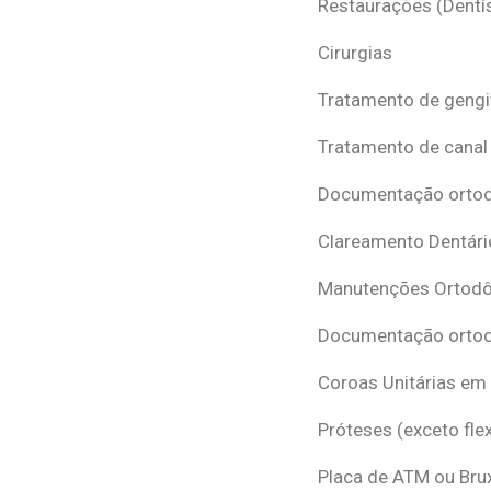
Restaurações (Dentís
Cirurgias
Tratamento de gengi
Tratamento de canal
Documentação ortodô
Clareamento Dentári
Manutenções Ortodô
Documentação ortod
Coroas Unitárias em
Próteses (exceto flex
Placa de ATM ou Br