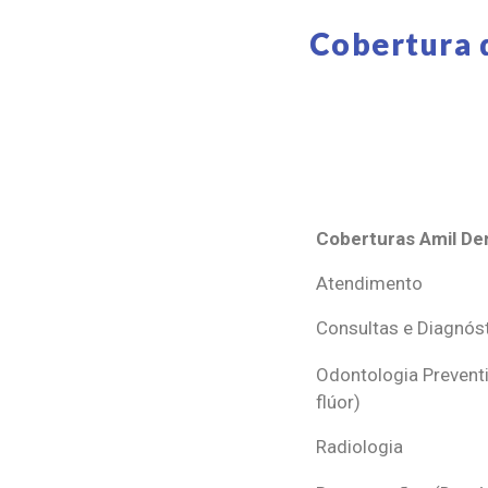
Cobertura 
Coberturas Amil Den
Coberturas Amil Den
Atendimento
Consultas e Diagnós
Odontologia Preventi
flúor)
Radiologia