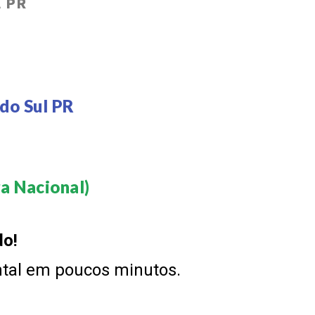
l PR
do Sul PR
a Nacional)​
do!
ntal em poucos minutos.