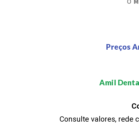
O
M
Preços A
Amil Dental
Co
Consulte valores, rede