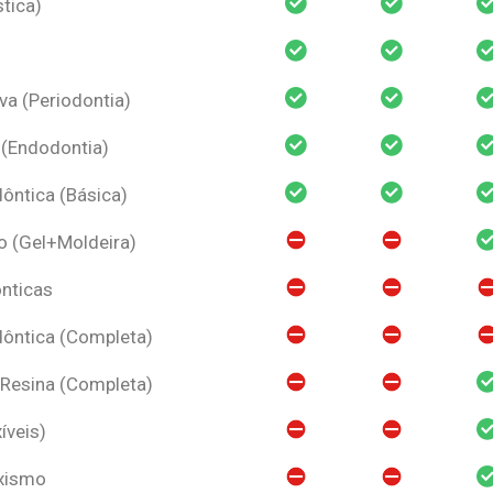
tica)
va (Periodontia)
 (Endodontia)
ntica (Básica)
o (Gel+Moldeira)
nticas
ôntica (Completa)
 Resina (Completa)
íveis)
uxismo