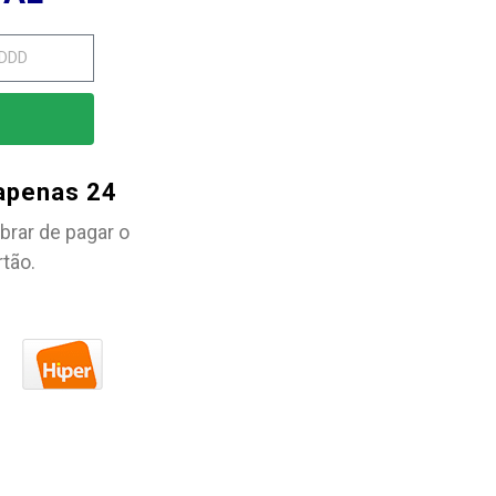
 apenas 24
brar de pagar o
rtão.