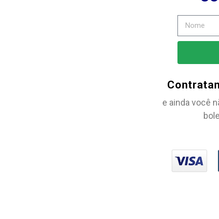
Contrata
e ainda você n
bole