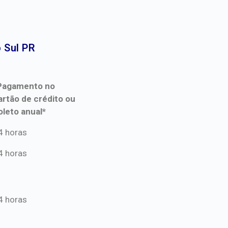
Sul PR​
Pagamento no
artão de crédito ou
oleto anual*
Pagamento no
4 horas
artão de crédito ou
4 horas
oleto anual*
4 horas