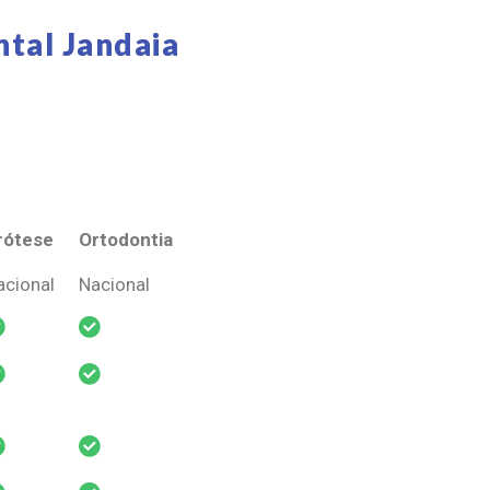
tal Jandaia
rótese
Ortodontia
rótese
Ortodontia
acional
Nacional