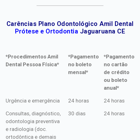
Carências Plano Odontológico Amil Dental
Prótese e Ortodontia
Jaguaruana CE
*Procedimentos Amil
*Pagamento
*Pagamento
Dental Pessoa Física*
no boleto
no cartão
mensal*
de crédito
ou boleto
anual*
*Procedimentos Amil
*Pagamento
*Pagamento
Urgência e emergência
24 horas
24 horas
Dental Pessoa Física*
no boleto
no cartão
Consultas, diagnóstico,
30 dias
24 horas
mensal*
de crédito
odontologia preventiva
ou boleto
e radiologia (doc.
anual*
ortodôntica e demais