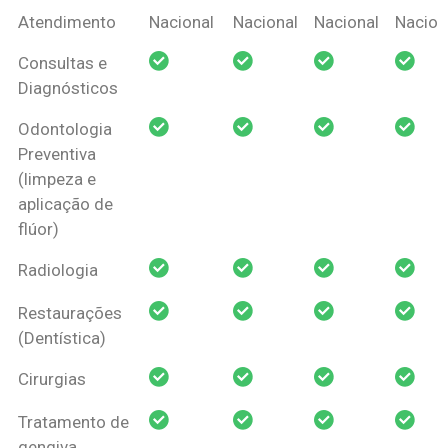
Coberturas
Nacional
Criança
Prótese
Ortodo
Atendimento
Nacional
Nacional
Nacional
Nacion
Amil Dental
Consultas e
Pessoa Física
Diagnósticos
Odontologia
Preventiva
(limpeza e
aplicação de
flúor)
Radiologia
Restaurações
(Dentística)
Cirurgias
Tratamento de
gengiva