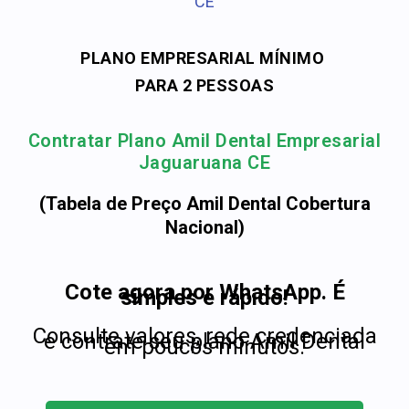
CE
PLANO EMPRESARIAL MÍNIMO
PARA 2 PESSOAS
Contratar Plano Amil Dental Empresarial
Jaguaruana CE
(Tabela de Preço Amil Dental Cobertura
Nacional)
Cote agora por WhatsApp. É
simples e rápido!
Consulte valores, rede credenciada
e contrate seu plano Amil Dental
em poucos minutos.