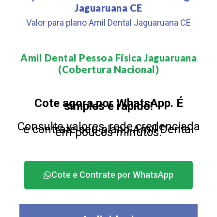
Jaguaruana CE
Valor para plano Amil Dental Jaguaruana CE
Amil Dental Pessoa Física Jaguaruana
(Cobertura Nacional)​
Cote agora por WhatsApp. É
simples e rápido!
Consulte valores, rede credenciada
e contrate seu plano Amil Dental
em poucos minutos.
Cote e Contrate por WhatsApp