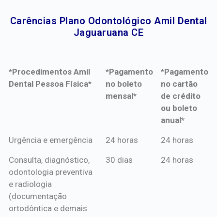
Carências Plano Odontológico Amil Dental
Jaguaruana CE​
*Procedimentos Amil
*Pagamento
*Pagamento
Dental Pessoa Física*
no boleto
no cartão
mensal*
de crédito
ou boleto
anual*
*Procedimentos Amil
*Pagamento
*Pagamento
Urgência e emergência
24 horas
24 horas
Dental Pessoa Física*
no boleto
no cartão
Consulta, diagnóstico,
30 dias
24 horas
mensal*
de crédito
odontologia preventiva
ou boleto
e radiologia
anual*
(documentação
ortodôntica e demais