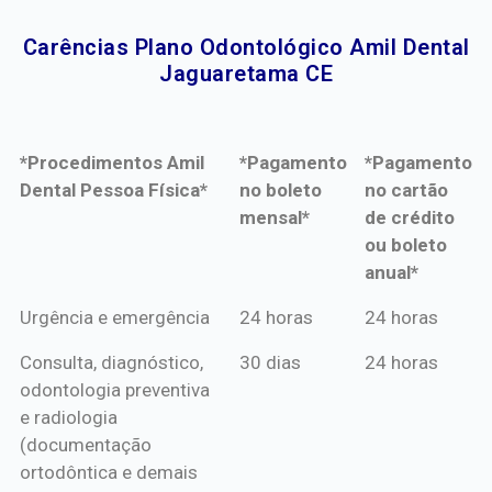
Carências Plano Odontológico Amil Dental
Jaguaretama CE​
*Procedimentos Amil
*Pagamento
*Pagamento
Dental Pessoa Física*
no boleto
no cartão
mensal*
de crédito
ou boleto
anual*
*Procedimentos Amil
*Pagamento
*Pagamento
Urgência e emergência
24 horas
24 horas
Dental Pessoa Física*
no boleto
no cartão
Consulta, diagnóstico,
30 dias
24 horas
mensal*
de crédito
odontologia preventiva
ou boleto
e radiologia
anual*
(documentação
ortodôntica e demais