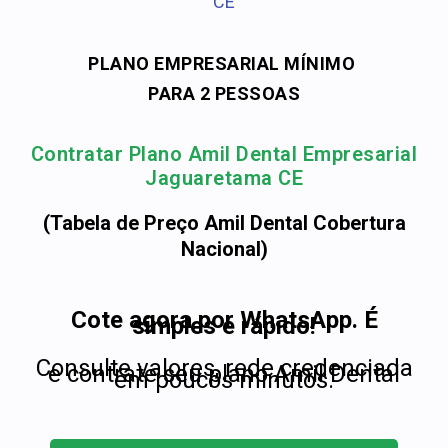
CE
PLANO EMPRESARIAL MÍNIMO
PARA 2 PESSOAS
Contratar Plano Amil Dental Empresarial
Jaguaretama CE
(Tabela de Preço Amil Dental Cobertura
Nacional)
Cote agora por WhatsApp. É
simples e rápido!
Consulte valores, rede credenciada
e contrate seu plano Amil Dental
em poucos minutos.