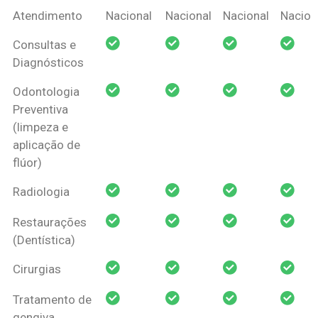
Coberturas
Nacional
Criança
Prótese
Ortodo
Atendimento
Nacional
Nacional
Nacional
Nacion
Amil Dental
Consultas e
Pessoa Física
Diagnósticos
Odontologia
Preventiva
(limpeza e
aplicação de
flúor)
Radiologia
Restaurações
(Dentística)
Cirurgias
Tratamento de
gengiva