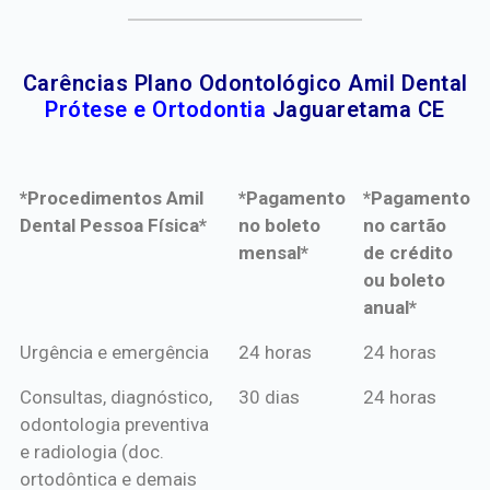
Carências Plano Odontológico Amil Dental
Prótese e Ortodontia
Jaguaretama CE
*Procedimentos Amil
*Pagamento
*Pagamento
Dental Pessoa Física*
no boleto
no cartão
mensal*
de crédito
ou boleto
anual*
*Procedimentos Amil
*Pagamento
*Pagamento
Urgência e emergência
24 horas
24 horas
Dental Pessoa Física*
no boleto
no cartão
Consultas, diagnóstico,
30 dias
24 horas
mensal*
de crédito
odontologia preventiva
ou boleto
e radiologia (doc.
anual*
ortodôntica e demais