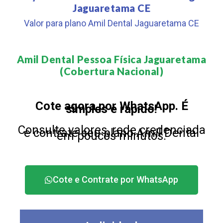
Jaguaretama CE
Valor para plano Amil Dental Jaguaretama CE
Amil Dental Pessoa Física Jaguaretama
(Cobertura Nacional)​
Cote agora por WhatsApp. É
simples e rápido!
Consulte valores, rede credenciada
e contrate seu plano Amil Dental
em poucos minutos.
Cote e Contrate por WhatsApp