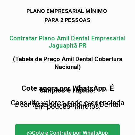
PLANO EMPRESARIAL MÍNIMO
PARA 2 PESSOAS
Contratar Plano Amil Dental Empresarial
Jaguapitã PR
(Tabela de Preço Amil Dental Cobertura
Nacional)
Cote agora por WhatsApp. É
simples e rápido!
Consulte valores, rede credenciada
e contrate seu plano Amil Dental
em poucos minutos.
Cote e Contrate por WhatsApp