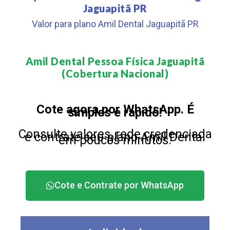
Jaguapitã PR
Valor para plano Amil Dental Jaguapitã PR
Amil Dental Pessoa Física Jaguapitã
(Cobertura Nacional)​
Cote agora por WhatsApp. É
simples e rápido!
Consulte valores, rede credenciada
e contrate seu plano Amil Dental
em poucos minutos.
Cote e Contrate por WhatsApp