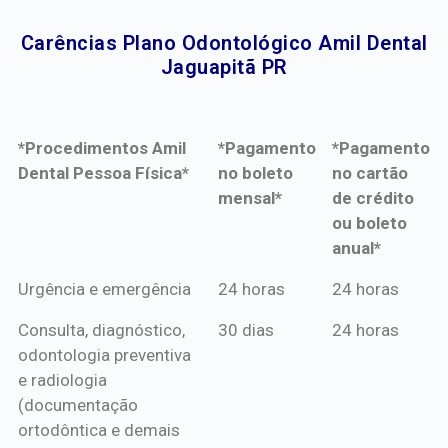
Carências Plano Odontológico Amil Dental
Jaguapitã PR​
*Procedimentos Amil
*Pagamento
*Pagamento
Dental Pessoa Física*
no boleto
no cartão
mensal*
de crédito
ou boleto
anual*
*Procedimentos Amil
*Pagamento
*Pagamento
Urgência e emergência
24 horas
24 horas
Dental Pessoa Física*
no boleto
no cartão
Consulta, diagnóstico,
30 dias
24 horas
mensal*
de crédito
odontologia preventiva
ou boleto
e radiologia
anual*
(documentação
ortodôntica e demais