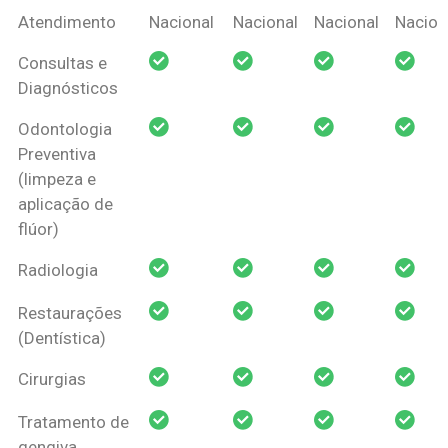
Coberturas
Nacional
Criança
Prótese
Ortodo
Atendimento
Nacional
Nacional
Nacional
Nacion
Amil Dental
Consultas e
Pessoa Física
Diagnósticos
Odontologia
Preventiva
(limpeza e
aplicação de
flúor)
Radiologia
Restaurações
(Dentística)
Cirurgias
Tratamento de
gengiva