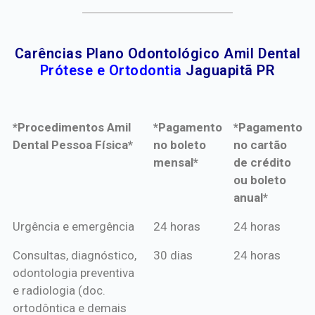
Carências Plano Odontológico Amil Dental
Prótese e Ortodontia
Jaguapitã PR
*Procedimentos Amil
*Pagamento
*Pagamento
Dental Pessoa Física*
no boleto
no cartão
mensal*
de crédito
ou boleto
anual*
*Procedimentos Amil
*Pagamento
*Pagamento
Urgência e emergência
24 horas
24 horas
Dental Pessoa Física*
no boleto
no cartão
Consultas, diagnóstico,
30 dias
24 horas
mensal*
de crédito
odontologia preventiva
ou boleto
e radiologia (doc.
anual*
ortodôntica e demais