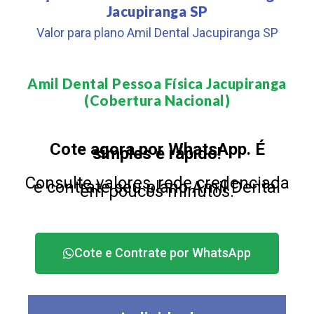
Jacupiranga SP
Valor para plano Amil Dental Jacupiranga SP
Amil Dental Pessoa Física Jacupiranga
(Cobertura Nacional)​
Cote agora por WhatsApp. É
simples e rápido!
Consulte valores, rede credenciada
e contrate seu plano Amil Dental
em poucos minutos.
Cote e Contrate por WhatsApp