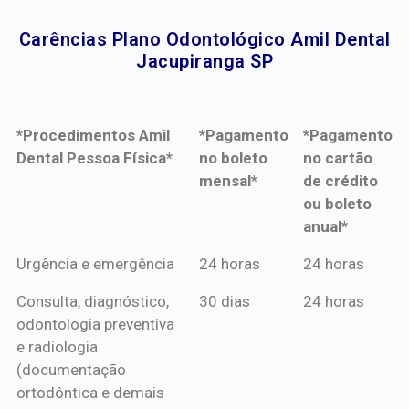
Carências Plano Odontológico Amil Dental
Jacupiranga SP​
*Procedimentos Amil
*Pagamento
*Pagamento
Dental Pessoa Física*
no boleto
no cartão
mensal*
de crédito
ou boleto
anual*
*Procedimentos Amil
*Pagamento
*Pagamento
Urgência e emergência
24 horas
24 horas
Dental Pessoa Física*
no boleto
no cartão
Consulta, diagnóstico,
30 dias
24 horas
mensal*
de crédito
odontologia preventiva
ou boleto
e radiologia
anual*
(documentação
ortodôntica e demais