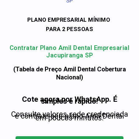
SP
PLANO EMPRESARIAL MÍNIMO
PARA 2 PESSOAS
Contratar Plano Amil Dental Empresarial
Jacupiranga SP
(Tabela de Preço Amil Dental Cobertura
Nacional)
Cote agora por WhatsApp. É
simples e rápido!
Consulte valores, rede credenciada
e contrate seu plano Amil Dental
em poucos minutos.