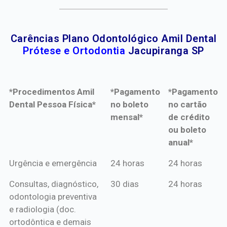
Carências Plano Odontológico Amil Dental
Prótese e Ortodontia
Jacupiranga SP
*Procedimentos Amil
*Pagamento
*Pagamento
Dental Pessoa Física*
no boleto
no cartão
mensal*
de crédito
ou boleto
anual*
*Procedimentos Amil
*Pagamento
*Pagamento
Urgência e emergência
24 horas
24 horas
Dental Pessoa Física*
no boleto
no cartão
Consultas, diagnóstico,
30 dias
24 horas
mensal*
de crédito
odontologia preventiva
ou boleto
e radiologia (doc.
anual*
ortodôntica e demais