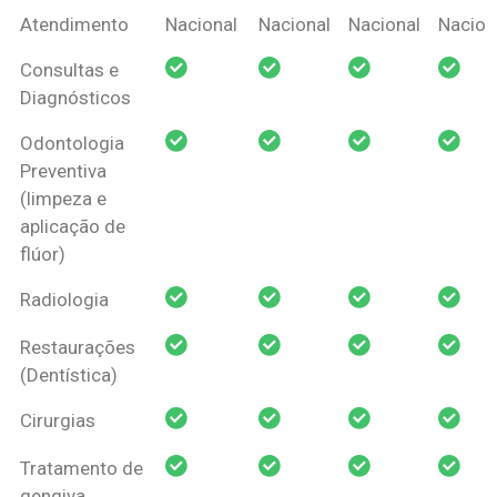
Coberturas
Nacional
Criança
Prótese
Ortodo
Atendimento
Nacional
Nacional
Nacional
Nacion
Amil Dental
Consultas e
Pessoa Física
Diagnósticos
Odontologia
Preventiva
(limpeza e
aplicação de
flúor)
Radiologia
Restaurações
(Dentística)
Cirurgias
Tratamento de
gengiva