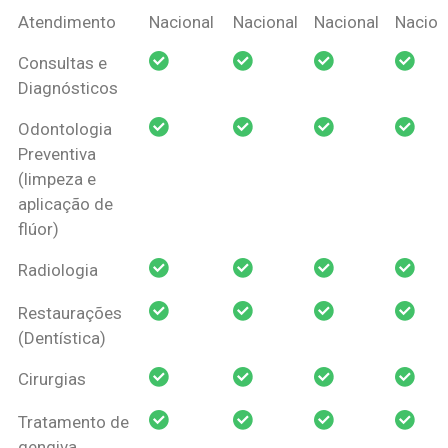
Coberturas
Nacional
Criança
Prótese
Ortodo
Atendimento
Nacional
Nacional
Nacional
Nacion
Amil Dental
Consultas e
Pessoa Física
Diagnósticos
Odontologia
Preventiva
(limpeza e
aplicação de
flúor)
Radiologia
Restaurações
(Dentística)
Cirurgias
Tratamento de
gengiva