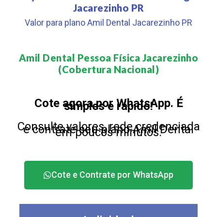
Jacarezinho PR
Valor para plano Amil Dental Jacarezinho PR
Amil Dental Pessoa Física Jacarezinho
(Cobertura Nacional)​
Cote agora por WhatsApp. É
simples e rápido!
Consulte valores, rede credenciada
e contrate seu plano Amil Dental
em poucos minutos.
Cote e Contrate por WhatsApp