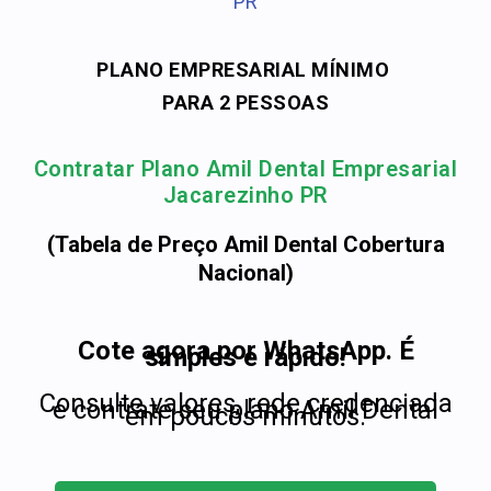
PR
PLANO EMPRESARIAL MÍNIMO
PARA 2 PESSOAS
Contratar Plano Amil Dental Empresarial
Jacarezinho PR
(Tabela de Preço Amil Dental Cobertura
Nacional)
Cote agora por WhatsApp. É
simples e rápido!
Consulte valores, rede credenciada
e contrate seu plano Amil Dental
em poucos minutos.