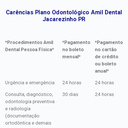
Carências Plano Odontológico Amil Dental
Jacarezinho PR​
*Procedimentos Amil
*Pagamento
*Pagamento
Dental Pessoa Física*
no boleto
no cartão
mensal*
de crédito
ou boleto
anual*
*Procedimentos Amil
*Pagamento
*Pagamento
Urgência e emergência
24 horas
24 horas
Dental Pessoa Física*
no boleto
no cartão
Consulta, diagnóstico,
30 dias
24 horas
mensal*
de crédito
odontologia preventiva
ou boleto
e radiologia
anual*
(documentação
ortodôntica e demais