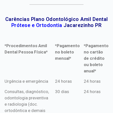
Carências Plano Odontológico Amil Dental
Prótese e Ortodontia
Jacarezinho PR
*Procedimentos Amil
*Pagamento
*Pagamento
Dental Pessoa Física*
no boleto
no cartão
mensal*
de crédito
ou boleto
anual*
*Procedimentos Amil
*Pagamento
*Pagamento
Urgência e emergência
24 horas
24 horas
Dental Pessoa Física*
no boleto
no cartão
Consultas, diagnóstico,
30 dias
24 horas
mensal*
de crédito
odontologia preventiva
ou boleto
e radiologia (doc.
anual*
ortodôntica e demais