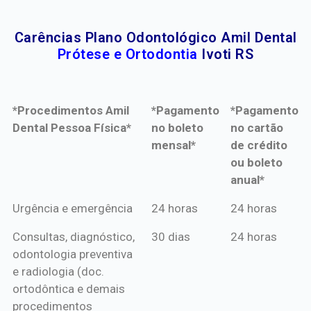
Carências Plano Odontológico Amil Dental
Prótese e Ortodontia
Ivoti RS
*Procedimentos Amil
*Pagamento
*Pagamento
Dental Pessoa Física*
no boleto
no cartão
mensal*
de crédito
ou boleto
anual*
*Procedimentos Amil
*Pagamento
*Pagamento
Urgência e emergência
24 horas
24 horas
Dental Pessoa Física*
no boleto
no cartão
Consultas, diagnóstico,
30 dias
24 horas
mensal*
de crédito
odontologia preventiva
ou boleto
e radiologia (doc.
anual*
ortodôntica e demais
procedimentos