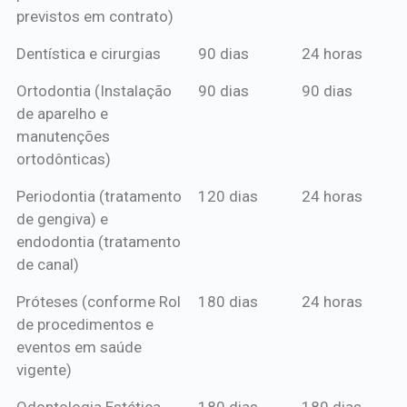
previstos em contrato)
Dentística e cirurgias
90 dias
24 horas
Ortodontia (Instalação
90 dias
90 dias
de aparelho e
manutenções
ortodônticas)
Periodontia (tratamento
120 dias
24 horas
de gengiva) e
endodontia (tratamento
de canal)
Próteses (conforme Rol
180 dias
24 horas
de procedimentos e
eventos em saúde
vigente)
Odontologia Estética
180 dias
180 dias