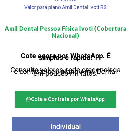
Valor para plano Amil Dental Ivoti RS
Amil Dental Pessoa Física Ivoti (Cobertura
Nacional)​
Cote agora por WhatsApp. É
simples e rápido!
Consulte valores, rede credenciada
e contrate seu plano Amil Dental
em poucos minutos.
Cote e Contrate por WhatsApp
Individual