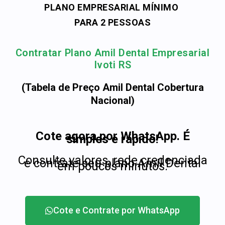
PLANO EMPRESARIAL MÍNIMO
PARA 2 PESSOAS
Contratar Plano Amil Dental Empresarial
Ivoti RS
(Tabela de Preço Amil Dental Cobertura
Nacional)
Cote agora por WhatsApp. É
simples e rápido!
Consulte valores, rede credenciada
e contrate seu plano Amil Dental
em poucos minutos.
Cote e Contrate por WhatsApp