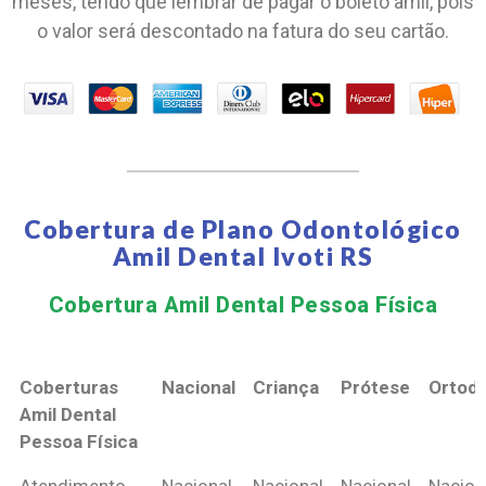
meses, tendo que lembrar de pagar o boleto amil, pois
o valor será descontado na fatura do seu cartão.
Cobertura de Plano Odontológico
Amil Dental Ivoti RS
Cobertura Amil Dental Pessoa Física​
Coberturas
Nacional
Criança
Prótese
Ortodo
Amil Dental
Pessoa Física
Coberturas
Nacional
Criança
Prótese
Ortodo
Atendimento
Nacional
Nacional
Nacional
Nacion