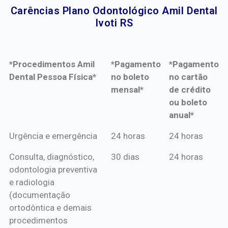
Carências Plano Odontológico Amil Dental
Ivoti RS​
*Procedimentos Amil
*Pagamento
*Pagamento
Dental Pessoa Física*
no boleto
no cartão
mensal*
de crédito
ou boleto
anual*
*Procedimentos Amil
*Pagamento
*Pagamento
Urgência e emergência
24 horas
24 horas
Dental Pessoa Física*
no boleto
no cartão
Consulta, diagnóstico,
30 dias
24 horas
mensal*
de crédito
odontologia preventiva
ou boleto
e radiologia
anual*
(documentação
ortodôntica e demais
procedimentos