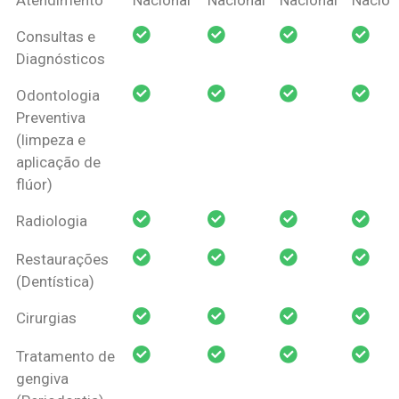
Amil Dental
Consultas e
Pessoa Física
Diagnósticos
Odontologia
Preventiva
(limpeza e
aplicação de
flúor)
Radiologia
Restaurações
(Dentística)
Cirurgias
Tratamento de
gengiva