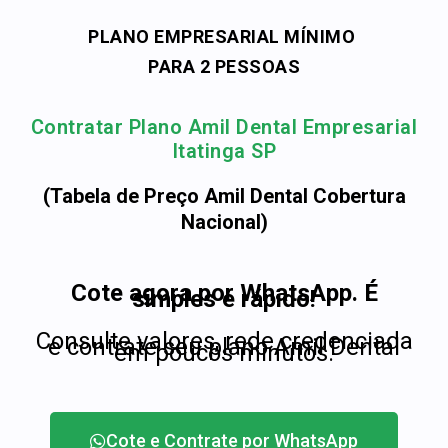
PLANO EMPRESARIAL MÍNIMO
PARA 2 PESSOAS
Contratar Plano Amil Dental Empresarial
Itatinga SP
(Tabela de Preço Amil Dental Cobertura
Nacional)
Cote agora por WhatsApp. É
simples e rápido!
Consulte valores, rede credenciada
e contrate seu plano Amil Dental
em poucos minutos.
Cote e Contrate por WhatsApp