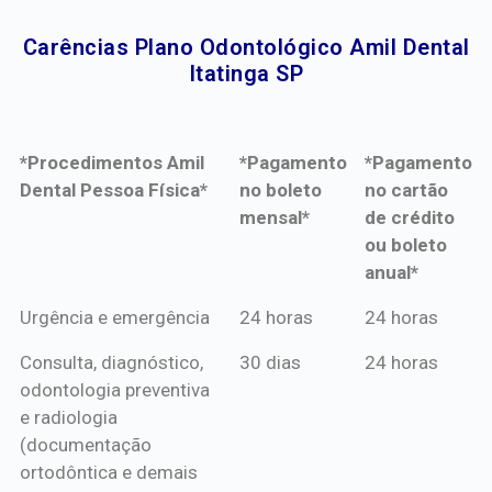
Carências Plano Odontológico Amil Dental
Itatinga SP​
*Procedimentos Amil
*Pagamento
*Pagamento
Dental Pessoa Física*
no boleto
no cartão
mensal*
de crédito
ou boleto
anual*
*Procedimentos Amil
*Pagamento
*Pagamento
Urgência e emergência
24 horas
24 horas
Dental Pessoa Física*
no boleto
no cartão
Consulta, diagnóstico,
30 dias
24 horas
mensal*
de crédito
odontologia preventiva
ou boleto
e radiologia
anual*
(documentação
ortodôntica e demais