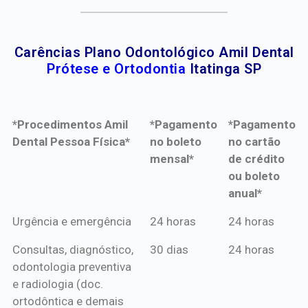
Carências Plano Odontológico Amil Dental
Prótese e Ortodontia
Itatinga SP
*Procedimentos Amil
*Pagamento
*Pagamento
Dental Pessoa Física*
no boleto
no cartão
mensal*
de crédito
ou boleto
anual*
*Procedimentos Amil
*Pagamento
*Pagamento
Urgência e emergência
24 horas
24 horas
Dental Pessoa Física*
no boleto
no cartão
Consultas, diagnóstico,
30 dias
24 horas
mensal*
de crédito
odontologia preventiva
ou boleto
e radiologia (doc.
anual*
ortodôntica e demais