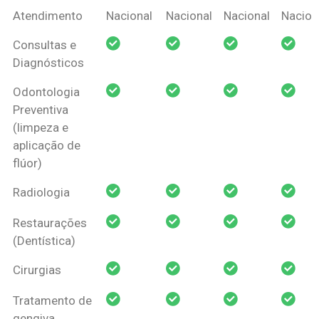
Coberturas
Nacional
Criança
Prótese
Ortodo
Atendimento
Nacional
Nacional
Nacional
Nacion
Amil Dental
Consultas e
Pessoa Física
Diagnósticos
Odontologia
Preventiva
(limpeza e
aplicação de
flúor)
Radiologia
Restaurações
(Dentística)
Cirurgias
Tratamento de
gengiva