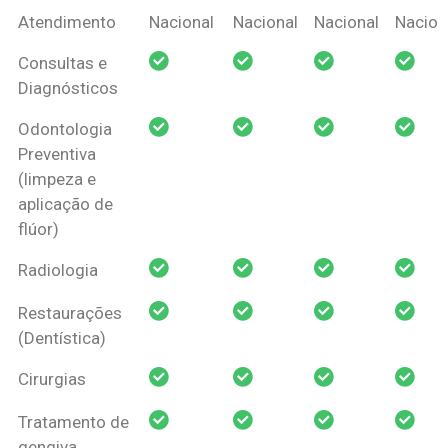
Coberturas
Nacional
Criança
Prótese
Ortodo
Atendimento
Nacional
Nacional
Nacional
Nacion
Amil Dental
Consultas e
Pessoa Física
Diagnósticos
Odontologia
Preventiva
(limpeza e
aplicação de
flúor)
Radiologia
Restaurações
(Dentística)
Cirurgias
Tratamento de
gengiva