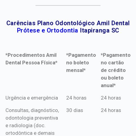
Carências Plano Odontológico Amil Dental
Prótese e Ortodontia
Itapiranga SC
*Procedimentos Amil
*Pagamento
*Pagamento
Dental Pessoa Física*
no boleto
no cartão
mensal*
de crédito
ou boleto
anual*
*Procedimentos Amil
*Pagamento
*Pagamento
Urgência e emergência
24 horas
24 horas
Dental Pessoa Física*
no boleto
no cartão
Consultas, diagnóstico,
30 dias
24 horas
mensal*
de crédito
odontologia preventiva
ou boleto
e radiologia (doc.
anual*
ortodôntica e demais