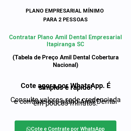
PLANO EMPRESARIAL MÍNIMO
PARA 2 PESSOAS
Contratar Plano Amil Dental Empresarial
Itapiranga SC
(Tabela de Preço Amil Dental Cobertura
Nacional)
Cote agora por WhatsApp. É
simples e rápido!
Consulte valores, rede credenciada
e contrate seu plano Amil Dental
em poucos minutos.
Cote e Contrate por WhatsApp