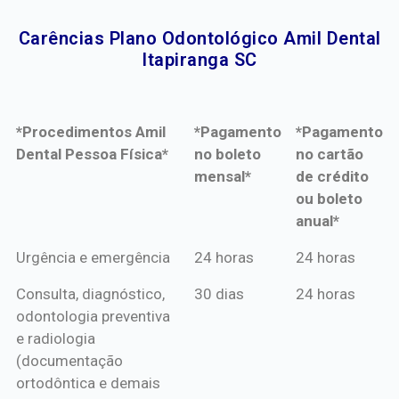
Carências Plano Odontológico Amil Dental
Itapiranga SC​
*Procedimentos Amil
*Pagamento
*Pagamento
Dental Pessoa Física*
no boleto
no cartão
mensal*
de crédito
ou boleto
anual*
*Procedimentos Amil
*Pagamento
*Pagamento
Urgência e emergência
24 horas
24 horas
Dental Pessoa Física*
no boleto
no cartão
Consulta, diagnóstico,
30 dias
24 horas
mensal*
de crédito
odontologia preventiva
ou boleto
e radiologia
anual*
(documentação
ortodôntica e demais