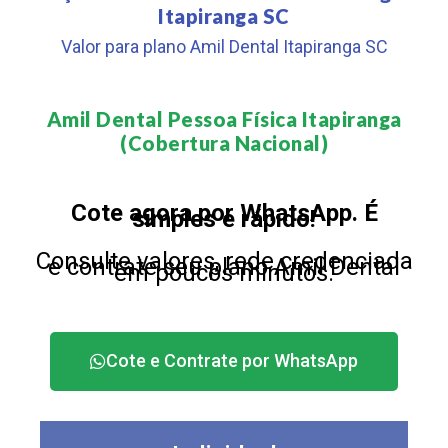
Itapiranga SC
Valor para plano Amil Dental Itapiranga SC
Amil Dental Pessoa Física Itapiranga
(Cobertura Nacional)​
Cote agora por WhatsApp. É
simples e rápido!
Consulte valores, rede credenciada
e contrate seu plano Amil Dental
em poucos minutos.
Cote e Contrate por WhatsApp