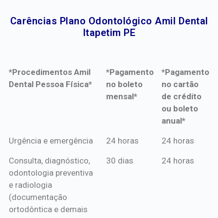
Carências Plano Odontológico Amil Dental
Itapetim PE​
*Procedimentos Amil
*Pagamento
*Pagamento
Dental Pessoa Física*
no boleto
no cartão
mensal*
de crédito
ou boleto
anual*
*Procedimentos Amil
*Pagamento
*Pagamento
Urgência e emergência
24 horas
24 horas
Dental Pessoa Física*
no boleto
no cartão
Consulta, diagnóstico,
30 dias
24 horas
mensal*
de crédito
odontologia preventiva
ou boleto
e radiologia
anual*
(documentação
ortodôntica e demais