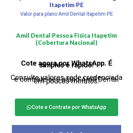
Itapetim PE
Valor para plano Amil Dental Itapetim PE
Amil Dental Pessoa Física Itapetim
(Cobertura Nacional)​
Cote agora por WhatsApp. É
simples e rápido!
Consulte valores, rede credenciada
e contrate seu plano Amil Dental
em poucos minutos.
Cote e Contrate por WhatsApp