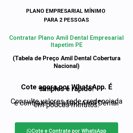
PLANO EMPRESARIAL MÍNIMO
PARA 2 PESSOAS
Contratar Plano Amil Dental Empresarial
Itapetim PE
(Tabela de Preço Amil Dental Cobertura
Nacional)
Cote agora por WhatsApp. É
simples e rápido!
Consulte valores, rede credenciada
e contrate seu plano Amil Dental
em poucos minutos.
Cote e Contrate por WhatsApp