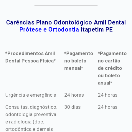
Carências Plano Odontológico Amil Dental
Prótese e Ortodontia
Itapetim PE
*Procedimentos Amil
*Pagamento
*Pagamento
Dental Pessoa Física*
no boleto
no cartão
mensal*
de crédito
ou boleto
anual*
*Procedimentos Amil
*Pagamento
*Pagamento
Urgência e emergência
24 horas
24 horas
Dental Pessoa Física*
no boleto
no cartão
Consultas, diagnóstico,
30 dias
24 horas
mensal*
de crédito
odontologia preventiva
ou boleto
e radiologia (doc.
anual*
ortodôntica e demais