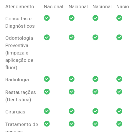
Coberturas
Nacional
Criança
Prótese
Ortodo
Atendimento
Nacional
Nacional
Nacional
Nacion
Amil Dental
Consultas e
Pessoa Física
Diagnósticos
Odontologia
Preventiva
(limpeza e
aplicação de
flúor)
Radiologia
Restaurações
(Dentística)
Cirurgias
Tratamento de
gengiva