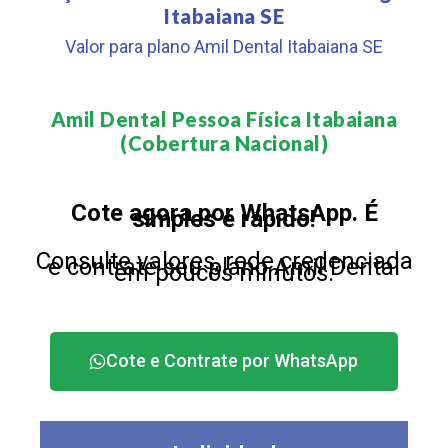
Itabaiana SE
Valor para plano Amil Dental Itabaiana SE
Amil Dental Pessoa Física Itabaiana
(Cobertura Nacional)​
Cote agora por WhatsApp. É
simples e rápido!
Consulte valores, rede credenciada
e contrate seu plano Amil Dental
em poucos minutos.
Cote e Contrate por WhatsApp