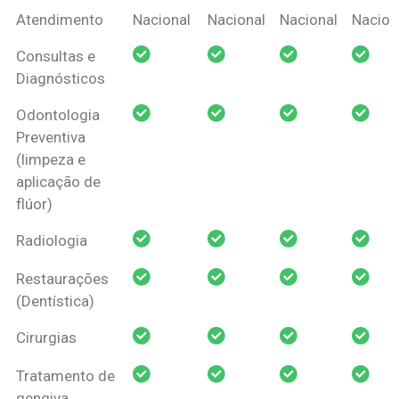
Coberturas
Nacional
Criança
Prótese
Ortodo
Atendimento
Nacional
Nacional
Nacional
Nacion
Amil Dental
Consultas e
Pessoa Física
Diagnósticos
Odontologia
Preventiva
(limpeza e
aplicação de
flúor)
Radiologia
Restaurações
(Dentística)
Cirurgias
Tratamento de
gengiva