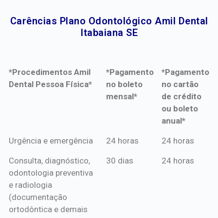
Carências Plano Odontológico Amil Dental
Itabaiana SE​
*Procedimentos Amil
*Pagamento
*Pagamento
Dental Pessoa Física*
no boleto
no cartão
mensal*
de crédito
ou boleto
anual*
*Procedimentos Amil
*Pagamento
*Pagamento
Urgência e emergência
24 horas
24 horas
Dental Pessoa Física*
no boleto
no cartão
Consulta, diagnóstico,
30 dias
24 horas
mensal*
de crédito
odontologia preventiva
ou boleto
e radiologia
anual*
(documentação
ortodôntica e demais