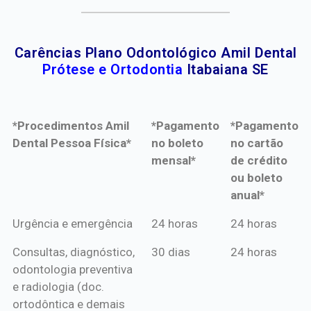
Carências Plano Odontológico Amil Dental
Prótese e Ortodontia
Itabaiana SE
*Procedimentos Amil
*Pagamento
*Pagamento
Dental Pessoa Física*
no boleto
no cartão
mensal*
de crédito
ou boleto
anual*
*Procedimentos Amil
*Pagamento
*Pagamento
Urgência e emergência
24 horas
24 horas
Dental Pessoa Física*
no boleto
no cartão
Consultas, diagnóstico,
30 dias
24 horas
mensal*
de crédito
odontologia preventiva
ou boleto
e radiologia (doc.
anual*
ortodôntica e demais