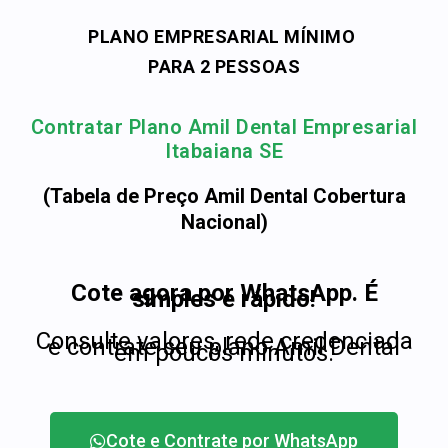
PLANO EMPRESARIAL MÍNIMO
PARA 2 PESSOAS
Contratar Plano Amil Dental Empresarial
Itabaiana SE
(Tabela de Preço Amil Dental Cobertura
Nacional)
Cote agora por WhatsApp. É
simples e rápido!
Consulte valores, rede credenciada
e contrate seu plano Amil Dental
em poucos minutos.
Cote e Contrate por WhatsApp