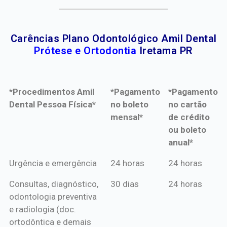
Carências Plano Odontológico Amil Dental
Prótese e Ortodontia
Iretama PR
*Procedimentos Amil
*Pagamento
*Pagamento
Dental Pessoa Física*
no boleto
no cartão
mensal*
de crédito
ou boleto
anual*
*Procedimentos Amil
*Pagamento
*Pagamento
Urgência e emergência
24 horas
24 horas
Dental Pessoa Física*
no boleto
no cartão
Consultas, diagnóstico,
30 dias
24 horas
mensal*
de crédito
odontologia preventiva
ou boleto
e radiologia (doc.
anual*
ortodôntica e demais