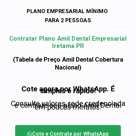
PLANO EMPRESARIAL MÍNIMO
PARA 2 PESSOAS
Contratar Plano Amil Dental Empresarial
Iretama PR
(Tabela de Preço Amil Dental Cobertura
Nacional)
Cote agora por WhatsApp. É
simples e rápido!
Consulte valores, rede credenciada
e contrate seu plano Amil Dental
em poucos minutos.
Cote e Contrate por WhatsApp