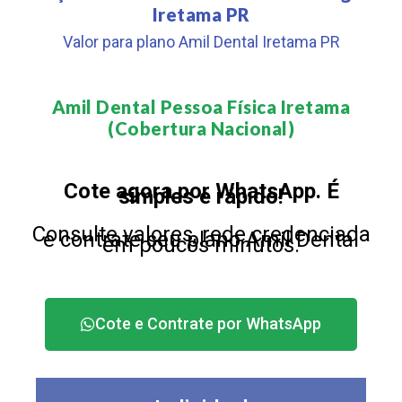
Iretama PR
Valor para plano Amil Dental Iretama PR
Amil Dental Pessoa Física Iretama
(Cobertura Nacional)​
Cote agora por WhatsApp. É
simples e rápido!
Consulte valores, rede credenciada
e contrate seu plano Amil Dental
em poucos minutos.
Cote e Contrate por WhatsApp