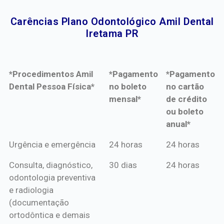
Carências Plano Odontológico Amil Dental
Iretama PR​
*Procedimentos Amil
*Pagamento
*Pagamento
Dental Pessoa Física*
no boleto
no cartão
mensal*
de crédito
ou boleto
anual*
*Procedimentos Amil
*Pagamento
*Pagamento
Urgência e emergência
24 horas
24 horas
Dental Pessoa Física*
no boleto
no cartão
Consulta, diagnóstico,
30 dias
24 horas
mensal*
de crédito
odontologia preventiva
ou boleto
e radiologia
anual*
(documentação
ortodôntica e demais