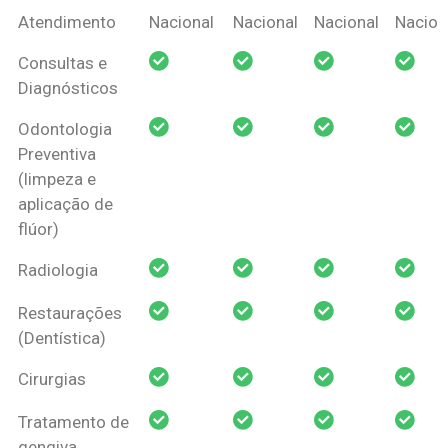
Coberturas
Nacional
Criança
Prótese
Ortodo
Atendimento
Nacional
Nacional
Nacional
Nacion
Amil Dental
Consultas e
Pessoa Física
Diagnósticos
Odontologia
Preventiva
(limpeza e
aplicação de
flúor)
Radiologia
Restaurações
(Dentística)
Cirurgias
Tratamento de
gengiva