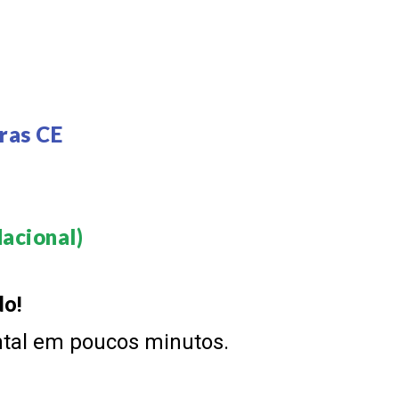
E
ras CE
acional)​
do!
ntal em poucos minutos.