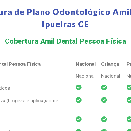
ura de Plano Odontológico Amil
Ipueiras CE
Cobertura Amil Dental Pessoa Física​
tal Pessoa Física
Nacional
Criança
P
tal Pessoa Física
Nacional
Criança
P
Nacional
Nacional
N
ticos
va (limpeza e aplicação de