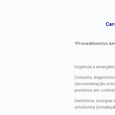
Car
*Procedimentos Ami
*Procedimentos Ami
Urgência e emergênc
Consulta, diagnóstic
(documentação orto
previstos em contrat
Dentística, cirurgia
ortodontia (instalaçã