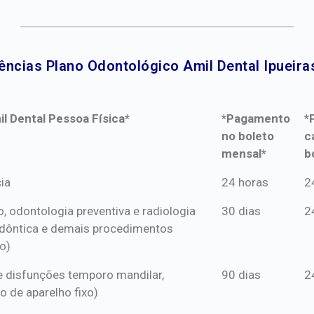
ências Plano Odontológico Amil Dental Ipueiras
l Dental Pessoa Física*
*Pagamento
*
no boleto
c
mensal*
b
l Dental Pessoa Física*
*Pagamento
*
ia
24 horas
2
no boleto
c
o, odontologia preventiva e radiologia
30 dias
2
mensal*
b
dôntica e demais procedimentos
o)
s e disfunções temporo mandilar,
90 dias
2
o de aparelho fixo)