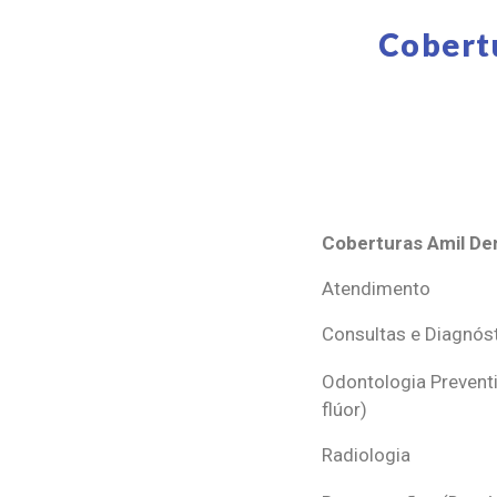
Cobert
Coberturas Amil Den
Coberturas Amil Den
Atendimento
Consultas e Diagnós
Odontologia Preventi
flúor)
Radiologia