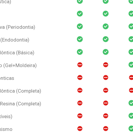
tica)
va (Periodontia)
 (Endodontia)
ntica (Básica)
o (Gel+Moldeira)
nticas
ôntica (Completa)
 Resina (Completa)
íveis)
uxismo