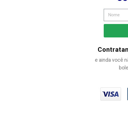
Contrata
e ainda você n
bole