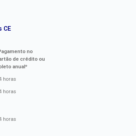
 CE​
Pagamento no
artão de crédito ou
oleto anual*
Pagamento no
4 horas
artão de crédito ou
4 horas
oleto anual*
4 horas