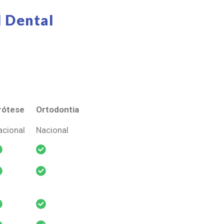
 Dental
rótese
Ortodontia
rótese
Ortodontia
acional
Nacional