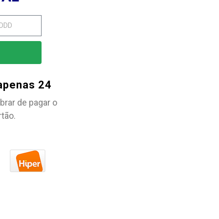
 apenas 24
brar de pagar o
rtão.