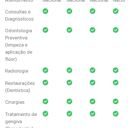
Amil Dental
Consultas e
Pessoa Física
Diagnósticos
Odontologia
Preventiva
(limpeza e
aplicação de
flúor)
Radiologia
Restaurações
(Dentística)
Cirurgias
Tratamento de
gengiva