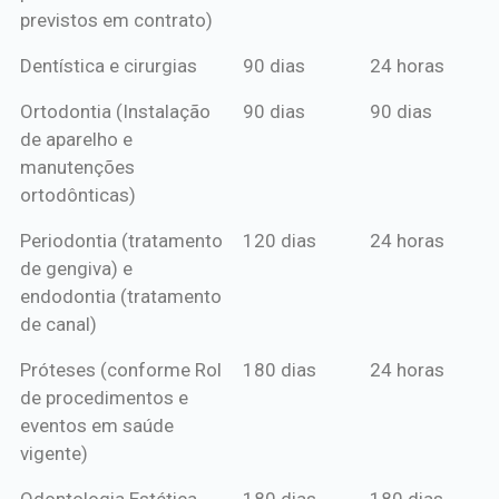
previstos em contrato)
Dentística e cirurgias
90 dias
24 horas
Ortodontia (Instalação
90 dias
90 dias
de aparelho e
manutenções
ortodônticas)
Periodontia (tratamento
120 dias
24 horas
de gengiva) e
endodontia (tratamento
de canal)
Próteses (conforme Rol
180 dias
24 horas
de procedimentos e
eventos em saúde
vigente)
Odontologia Estética
180 dias
180 dias