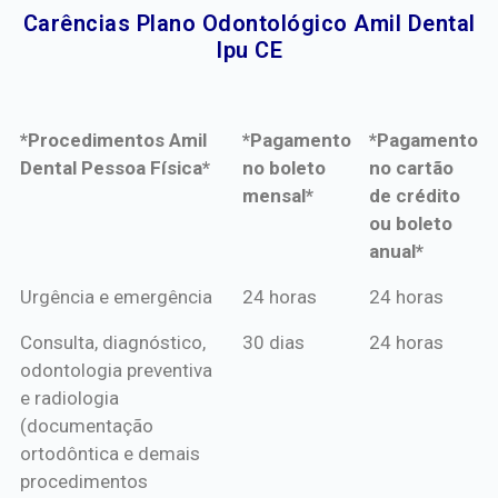
Carências Plano Odontológico Amil Dental
Ipu CE​
*Procedimentos Amil
*Pagamento
*Pagamento
Dental Pessoa Física*
no boleto
no cartão
mensal*
de crédito
ou boleto
anual*
*Procedimentos Amil
*Pagamento
*Pagamento
Urgência e emergência
24 horas
24 horas
Dental Pessoa Física*
no boleto
no cartão
Consulta, diagnóstico,
30 dias
24 horas
mensal*
de crédito
odontologia preventiva
ou boleto
e radiologia
anual*
(documentação
ortodôntica e demais
procedimentos