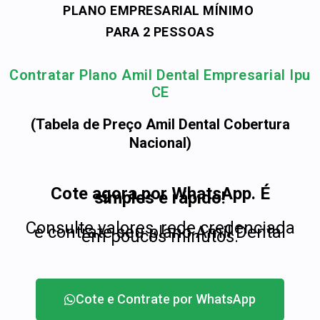
PLANO EMPRESARIAL MÍNIMO
PARA 2 PESSOAS
Contratar Plano Amil Dental Empresarial Ipu
CE
(Tabela de Preço Amil Dental Cobertura
Nacional)
Cote agora por WhatsApp. É
simples e rápido!
Consulte valores, rede credenciada
e contrate seu plano Amil Dental
em poucos minutos.
Cote e Contrate por WhatsApp