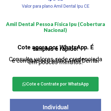
Valor para plano Amil Dental Ipu CE
Amil Dental Pessoa Física Ipu (Cobertura
Nacional)​
Cote agora por WhatsApp. É
simples e rápido!
Consulte valores, rede credenciada
e contrate seu plano Amil Dental
em poucos minutos.
Cote e Contrate por WhatsApp
Individual