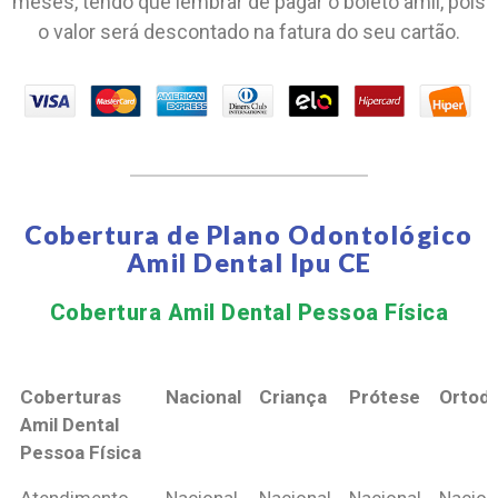
meses, tendo que lembrar de pagar o boleto amil, pois
o valor será descontado na fatura do seu cartão.
Cobertura de Plano Odontológico
Amil Dental Ipu CE
Cobertura Amil Dental Pessoa Física​
Coberturas
Nacional
Criança
Prótese
Ortodo
Amil Dental
Pessoa Física
Coberturas
Nacional
Criança
Prótese
Ortodo
Atendimento
Nacional
Nacional
Nacional
Nacion