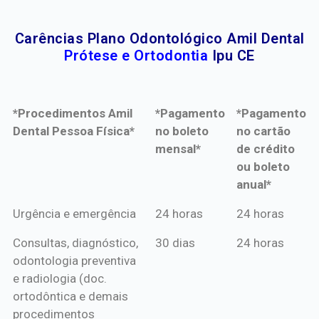
Carências Plano Odontológico Amil Dental
Prótese e Ortodontia
Ipu CE
*Procedimentos Amil
*Pagamento
*Pagamento
Dental Pessoa Física*
no boleto
no cartão
mensal*
de crédito
ou boleto
anual*
*Procedimentos Amil
*Pagamento
*Pagamento
Urgência e emergência
24 horas
24 horas
Dental Pessoa Física*
no boleto
no cartão
Consultas, diagnóstico,
30 dias
24 horas
mensal*
de crédito
odontologia preventiva
ou boleto
e radiologia (doc.
anual*
ortodôntica e demais
procedimentos