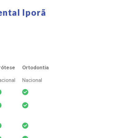
ntal Iporã
rótese
Ortodontia
rótese
Ortodontia
acional
Nacional