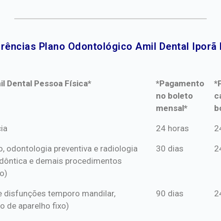
rências Plano Odontológico Amil Dental Iporã 
l Dental Pessoa Física*
*Pagamento
*
no boleto
c
mensal*
b
l Dental Pessoa Física*
*Pagamento
*
ia
24 horas
2
no boleto
c
o, odontologia preventiva e radiologia
30 dias
2
mensal*
b
dôntica e demais procedimentos
o)
s e disfunções temporo mandilar,
90 dias
2
o de aparelho fixo)