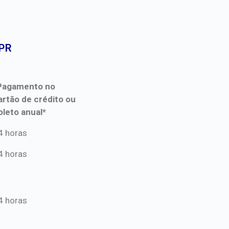
PR​
Pagamento no
artão de crédito ou
oleto anual*
Pagamento no
4 horas
artão de crédito ou
4 horas
oleto anual*
4 horas