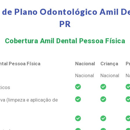
 de Plano Odontológico Amil De
PR
Cobertura Amil Dental Pessoa Física​
tal Pessoa Física
Nacional
Criança
P
tal Pessoa Física
Nacional
Criança
P
Nacional
Nacional
N
ticos
va (limpeza e aplicação de