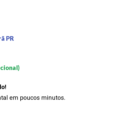
rã PR
ional)​
do!
ntal em poucos minutos.