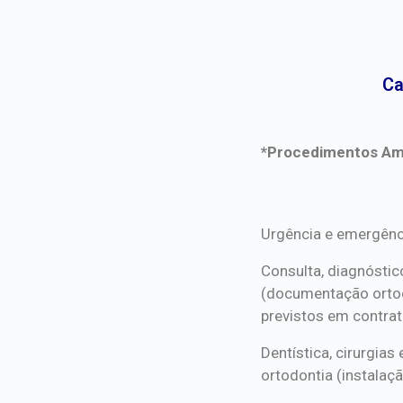
Ca
*Procedimentos Ami
*Procedimentos Ami
Urgência e emergênc
Consulta, diagnóstic
(documentação orto
previstos em contrat
Dentística, cirurgia
ortodontia (instalaçã