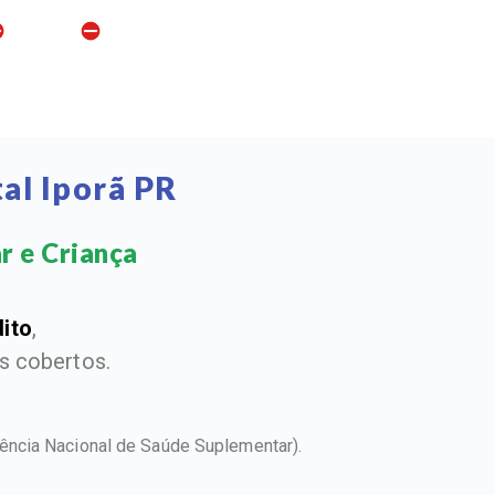
al Iporã PR
r e Criança​
dito
,
 cobertos.
ência Nacional de Saúde Suplementar).