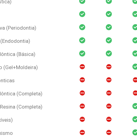
tica)
va (Periodontia)
 (Endodontia)
ntica (Básica)
o (Gel+Moldeira)
nticas
ôntica (Completa)
 Resina (Completa)
íveis)
uxismo