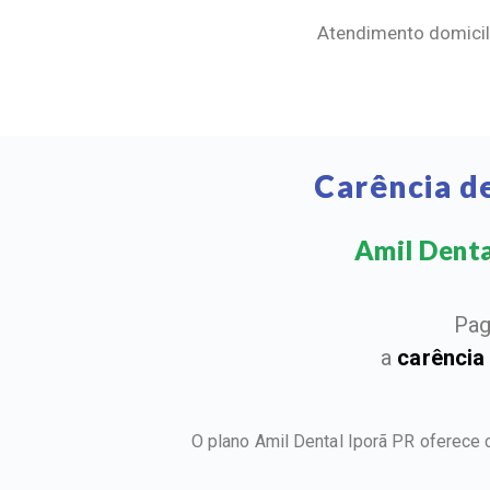
Atendimento domicili
Carência d
Amil Dental
Pag
a
carência
O plano Amil Dental Iporã PR oferece