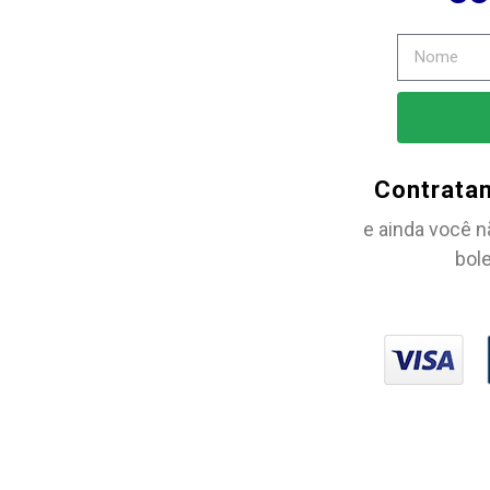
Contrata
e ainda você n
bole