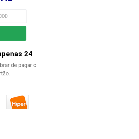
 apenas 24
brar de pagar o
rtão.