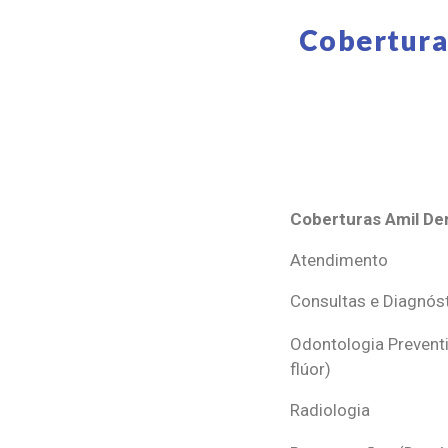
Cobertura
Coberturas Amil Den
Coberturas Amil Den
Atendimento
Consultas e Diagnós
Odontologia Preventi
flúor)
Radiologia