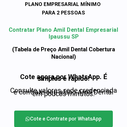
PLANO EMPRESARIAL MÍNIMO
PARA 2 PESSOAS
Contratar Plano Amil Dental Empresarial
Ipaussu SP
(Tabela de Preço Amil Dental Cobertura
Nacional)
Cote agora por WhatsApp. É
simples e rápido!
Consulte valores, rede credenciada
e contrate seu plano Amil Dental
em poucos minutos.
Cote e Contrate por WhatsApp