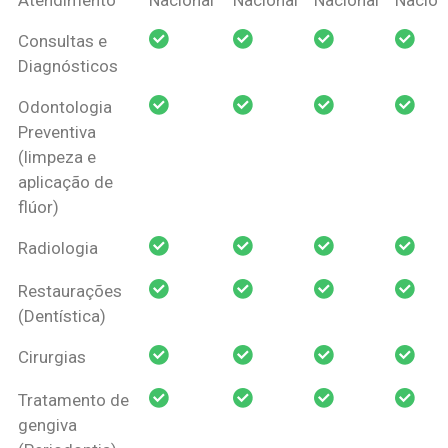
Amil Dental
Consultas e
Pessoa Física
Diagnósticos
Odontologia
Preventiva
(limpeza e
aplicação de
flúor)
Radiologia
Restaurações
(Dentística)
Cirurgias
Tratamento de
gengiva