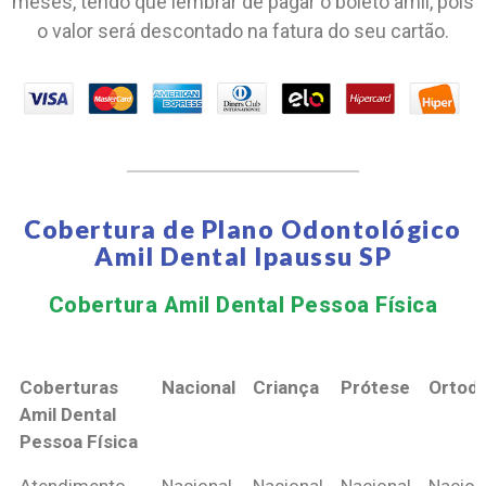
meses, tendo que lembrar de pagar o boleto amil, pois
o valor será descontado na fatura do seu cartão.
Cobertura de Plano Odontológico
Amil Dental Ipaussu SP
Cobertura Amil Dental Pessoa Física​
Coberturas
Nacional
Criança
Prótese
Ortodo
Amil Dental
Pessoa Física
Coberturas
Nacional
Criança
Prótese
Ortodo
Atendimento
Nacional
Nacional
Nacional
Nacion