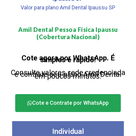
Valor para plano Amil Dental Ipaussu SP
Amil Dental Pessoa Física Ipaussu
(Cobertura Nacional)​
Cote agora por WhatsApp. É
simples e rápido!
Consulte valores, rede credenciada
e contrate seu plano Amil Dental
em poucos minutos.
Cote e Contrate por WhatsApp
Individual