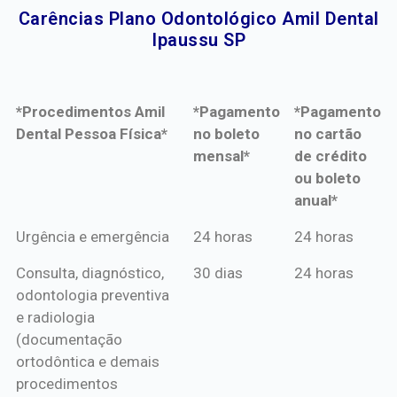
Carências Plano Odontológico Amil Dental
Ipaussu SP​
*Procedimentos Amil
*Pagamento
*Pagamento
Dental Pessoa Física*
no boleto
no cartão
mensal*
de crédito
ou boleto
anual*
*Procedimentos Amil
*Pagamento
*Pagamento
Urgência e emergência
24 horas
24 horas
Dental Pessoa Física*
no boleto
no cartão
Consulta, diagnóstico,
30 dias
24 horas
mensal*
de crédito
odontologia preventiva
ou boleto
e radiologia
anual*
(documentação
ortodôntica e demais
procedimentos