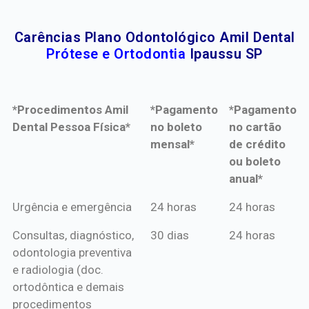
Carências Plano Odontológico Amil Dental
Prótese e Ortodontia
Ipaussu SP
*Procedimentos Amil
*Pagamento
*Pagamento
Dental Pessoa Física*
no boleto
no cartão
mensal*
de crédito
ou boleto
anual*
*Procedimentos Amil
*Pagamento
*Pagamento
Urgência e emergência
24 horas
24 horas
Dental Pessoa Física*
no boleto
no cartão
Consultas, diagnóstico,
30 dias
24 horas
mensal*
de crédito
odontologia preventiva
ou boleto
e radiologia (doc.
anual*
ortodôntica e demais
procedimentos