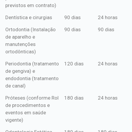
previstos em contrato)
Dentística e cirurgias
90 dias
24 horas
Ortodontia (Instalação
90 dias
90 dias
de aparelho e
manutenções
ortodônticas)
Periodontia (tratamento
120 dias
24 horas
de gengiva) e
endodontia (tratamento
de canal)
Próteses (conforme Rol
180 dias
24 horas
de procedimentos e
eventos em saúde
vigente)
Odontologia Estética
180 dias
180 dias