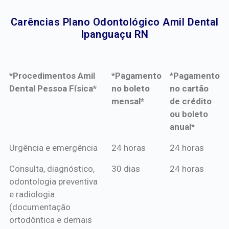
Carências Plano Odontológico Amil Dental
Ipanguaçu RN​
*Procedimentos Amil
*Pagamento
*Pagamento
Dental Pessoa Física*
no boleto
no cartão
mensal*
de crédito
ou boleto
anual*
*Procedimentos Amil
*Pagamento
*Pagamento
Urgência e emergência
24 horas
24 horas
Dental Pessoa Física*
no boleto
no cartão
Consulta, diagnóstico,
30 dias
24 horas
mensal*
de crédito
odontologia preventiva
ou boleto
e radiologia
anual*
(documentação
ortodôntica e demais