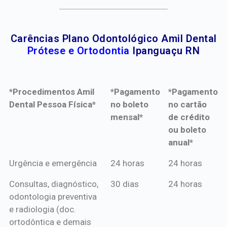
Carências Plano Odontológico Amil Dental
Prótese e Ortodontia
Ipanguaçu RN
*Procedimentos Amil
*Pagamento
*Pagamento
Dental Pessoa Física*
no boleto
no cartão
mensal*
de crédito
ou boleto
anual*
*Procedimentos Amil
*Pagamento
*Pagamento
Urgência e emergência
24 horas
24 horas
Dental Pessoa Física*
no boleto
no cartão
Consultas, diagnóstico,
30 dias
24 horas
mensal*
de crédito
odontologia preventiva
ou boleto
e radiologia (doc.
anual*
ortodôntica e demais