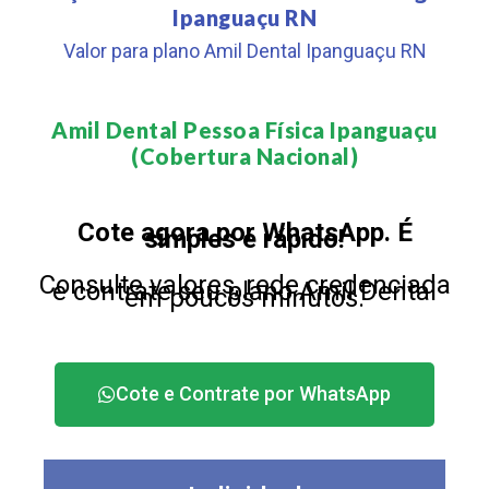
Ipanguaçu RN
Valor para plano Amil Dental Ipanguaçu RN
Amil Dental Pessoa Física Ipanguaçu
(Cobertura Nacional)​
Cote agora por WhatsApp. É
simples e rápido!
Consulte valores, rede credenciada
e contrate seu plano Amil Dental
em poucos minutos.
Cote e Contrate por WhatsApp