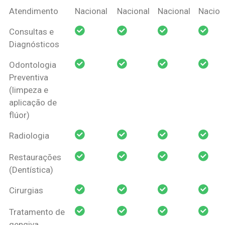
Coberturas
Nacional
Criança
Prótese
Ortodo
Atendimento
Nacional
Nacional
Nacional
Nacion
Amil Dental
Consultas e
Pessoa Física
Diagnósticos
Odontologia
Preventiva
(limpeza e
aplicação de
flúor)
Radiologia
Restaurações
(Dentística)
Cirurgias
Tratamento de
gengiva