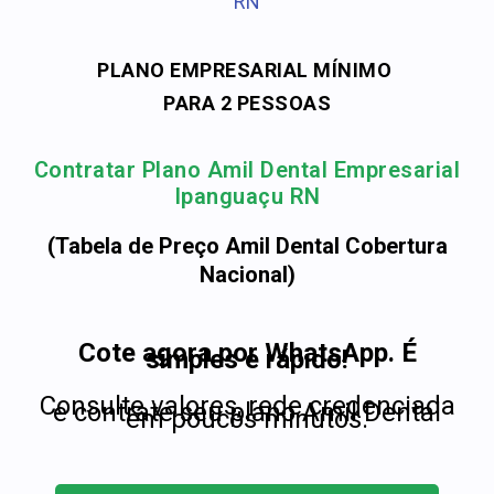
RN
PLANO EMPRESARIAL MÍNIMO
PARA 2 PESSOAS
Contratar Plano Amil Dental Empresarial
Ipanguaçu RN
(Tabela de Preço Amil Dental Cobertura
Nacional)
Cote agora por WhatsApp. É
simples e rápido!
Consulte valores, rede credenciada
e contrate seu plano Amil Dental
em poucos minutos.