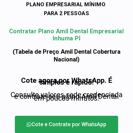
PLANO EMPRESARIAL MÍNIMO
PARA 2 PESSOAS
Contratar Plano Amil Dental Empresarial
Inhuma PI
(Tabela de Preço Amil Dental Cobertura
Nacional)
Cote agora por WhatsApp. É
simples e rápido!
Consulte valores, rede credenciada
e contrate seu plano Amil Dental
em poucos minutos.
Cote e Contrate por WhatsApp