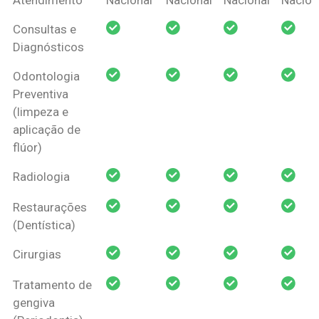
Amil Dental
Consultas e
Pessoa Física
Diagnósticos
Odontologia
Preventiva
(limpeza e
aplicação de
flúor)
Radiologia
Restaurações
(Dentística)
Cirurgias
Tratamento de
gengiva