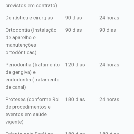
previstos em contrato)
Dentística e cirurgias
90 dias
24 horas
Ortodontia (Instalação
90 dias
90 dias
de aparelho e
manutenções
ortodônticas)
Periodontia (tratamento
120 dias
24 horas
de gengiva) e
endodontia (tratamento
de canal)
Próteses (conforme Rol
180 dias
24 horas
de procedimentos e
eventos em saúde
vigente)
Odontologia Estética
180 dias
180 dias