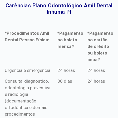
Carências Plano Odontológico Amil Dental
Inhuma PI​
*Procedimentos Amil
*Pagamento
*Pagamento
Dental Pessoa Física*
no boleto
no cartão
mensal*
de crédito
ou boleto
anual*
*Procedimentos Amil
*Pagamento
*Pagamento
Urgência e emergência
24 horas
24 horas
Dental Pessoa Física*
no boleto
no cartão
Consulta, diagnóstico,
30 dias
24 horas
mensal*
de crédito
odontologia preventiva
ou boleto
e radiologia
anual*
(documentação
ortodôntica e demais
procedimentos