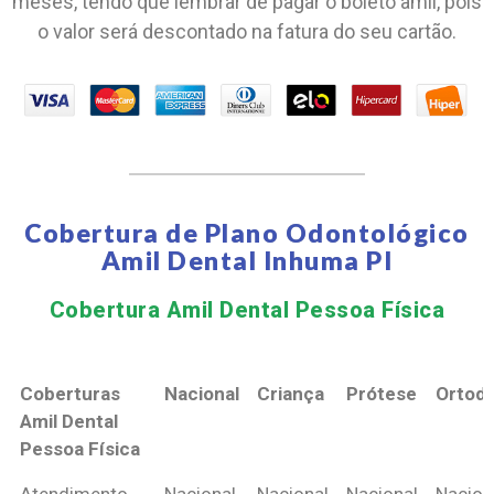
meses, tendo que lembrar de pagar o boleto amil, pois
o valor será descontado na fatura do seu cartão.
Cobertura de Plano Odontológico
Amil Dental Inhuma PI
Cobertura Amil Dental Pessoa Física​
Coberturas
Nacional
Criança
Prótese
Ortodo
Amil Dental
Pessoa Física
Coberturas
Nacional
Criança
Prótese
Ortodo
Atendimento
Nacional
Nacional
Nacional
Nacion