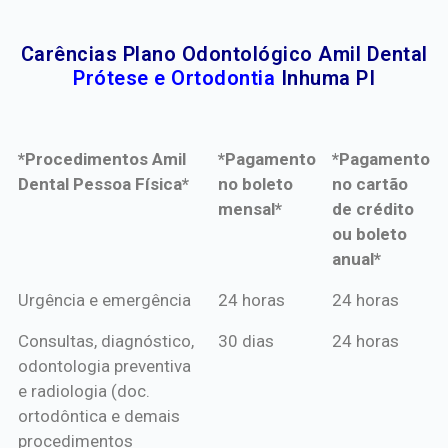
Carências Plano Odontológico Amil Dental
Prótese e Ortodontia
Inhuma PI
*Procedimentos Amil
*Pagamento
*Pagamento
Dental Pessoa Física*
no boleto
no cartão
mensal*
de crédito
ou boleto
anual*
*Procedimentos Amil
*Pagamento
*Pagamento
Urgência e emergência
24 horas
24 horas
Dental Pessoa Física*
no boleto
no cartão
Consultas, diagnóstico,
30 dias
24 horas
mensal*
de crédito
odontologia preventiva
ou boleto
e radiologia (doc.
anual*
ortodôntica e demais
procedimentos