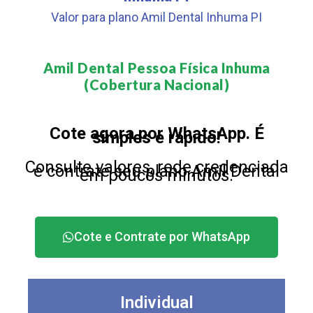
Valor para plano Amil Dental Inhuma PI
Amil Dental Pessoa Física Inhuma
(Cobertura Nacional)​
Cote agora por WhatsApp. É
simples e rápido!
Consulte valores, rede credenciada
e contrate seu plano Amil Dental
em poucos minutos.
Cote e Contrate por WhatsApp
Individual