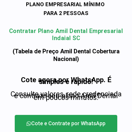
PLANO EMPRESARIAL MÍNIMO
PARA 2 PESSOAS
Contratar Plano Amil Dental Empresarial
Indaial SC
(Tabela de Preço Amil Dental Cobertura
Nacional)
Cote agora por WhatsApp. É
simples e rápido!
Consulte valores, rede credenciada
e contrate seu plano Amil Dental
em poucos minutos.
Cote e Contrate por WhatsApp