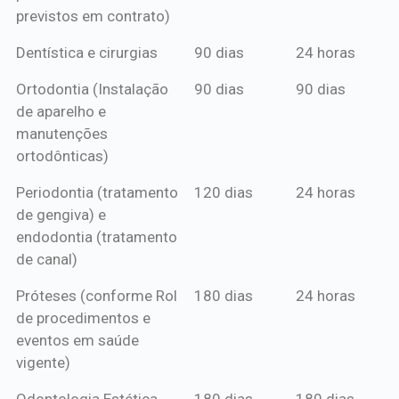
previstos em contrato)
Dentística e cirurgias
90 dias
24 horas
Ortodontia (Instalação
90 dias
90 dias
de aparelho e
manutenções
ortodônticas)
Periodontia (tratamento
120 dias
24 horas
de gengiva) e
endodontia (tratamento
de canal)
Próteses (conforme Rol
180 dias
24 horas
de procedimentos e
eventos em saúde
vigente)
Odontologia Estética
180 dias
180 dias