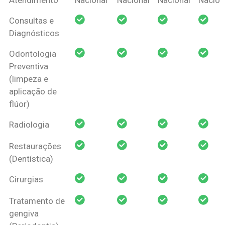
Amil Dental
Consultas e
Pessoa Física
Diagnósticos
Odontologia
Preventiva
(limpeza e
aplicação de
flúor)
Radiologia
Restaurações
(Dentística)
Cirurgias
Tratamento de
gengiva