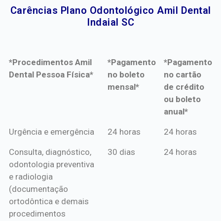
Carências Plano Odontológico Amil Dental
Indaial SC​
*Procedimentos Amil
*Pagamento
*Pagamento
Dental Pessoa Física*
no boleto
no cartão
mensal*
de crédito
ou boleto
anual*
*Procedimentos Amil
*Pagamento
*Pagamento
Urgência e emergência
24 horas
24 horas
Dental Pessoa Física*
no boleto
no cartão
Consulta, diagnóstico,
30 dias
24 horas
mensal*
de crédito
odontologia preventiva
ou boleto
e radiologia
anual*
(documentação
ortodôntica e demais
procedimentos