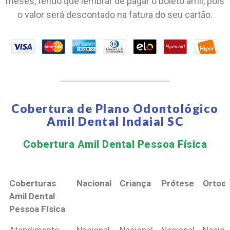
meses, tendo que lembrar de pagar o boleto amil, pois
o valor será descontado na fatura do seu cartão.
Cobertura de Plano Odontológico
Amil Dental Indaial SC
Cobertura Amil Dental Pessoa Física​
Coberturas
Nacional
Criança
Prótese
Ortodo
Amil Dental
Pessoa Física
Coberturas
Nacional
Criança
Prótese
Ortodo
Atendimento
Nacional
Nacional
Nacional
Nacion