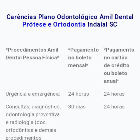
Carências Plano Odontológico Amil Dental
Prótese e Ortodontia
Indaial SC
*Procedimentos Amil
*Pagamento
*Pagamento
Dental Pessoa Física*
no boleto
no cartão
mensal*
de crédito
ou boleto
anual*
*Procedimentos Amil
*Pagamento
*Pagamento
Urgência e emergência
24 horas
24 horas
Dental Pessoa Física*
no boleto
no cartão
Consultas, diagnóstico,
30 dias
24 horas
mensal*
de crédito
odontologia preventiva
ou boleto
e radiologia (doc.
anual*
ortodôntica e demais
procedimentos