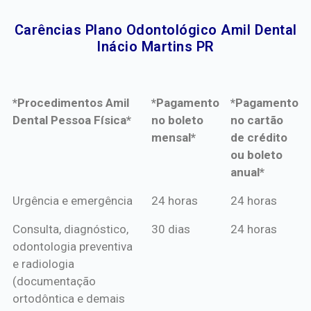
Carências Plano Odontológico Amil Dental
Inácio Martins PR​
*Procedimentos Amil
*Pagamento
*Pagamento
Dental Pessoa Física*
no boleto
no cartão
mensal*
de crédito
ou boleto
anual*
*Procedimentos Amil
*Pagamento
*Pagamento
Urgência e emergência
24 horas
24 horas
Dental Pessoa Física*
no boleto
no cartão
Consulta, diagnóstico,
30 dias
24 horas
mensal*
de crédito
odontologia preventiva
ou boleto
e radiologia
anual*
(documentação
ortodôntica e demais