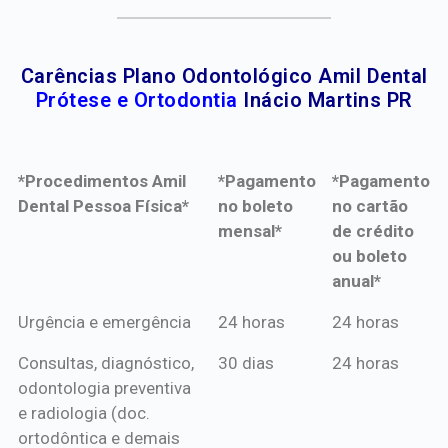
Carências Plano Odontológico Amil Dental
Prótese e Ortodontia
Inácio Martins PR
*Procedimentos Amil
*Pagamento
*Pagamento
Dental Pessoa Física*
no boleto
no cartão
mensal*
de crédito
ou boleto
anual*
*Procedimentos Amil
*Pagamento
*Pagamento
Urgência e emergência
24 horas
24 horas
Dental Pessoa Física*
no boleto
no cartão
Consultas, diagnóstico,
30 dias
24 horas
mensal*
de crédito
odontologia preventiva
ou boleto
e radiologia (doc.
anual*
ortodôntica e demais