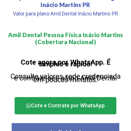
Inácio Martins PR
Valor para plano Amil Dental Inácio Martins PR
Amil Dental Pessoa Física Inácio Martins
(Cobertura Nacional)​
Cote agora por WhatsApp. É
simples e rápido!
Consulte valores, rede credenciada
e contrate seu plano Amil Dental
em poucos minutos.
Cote e Contrate por WhatsApp