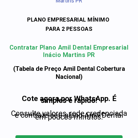
Martins PR
PLANO EMPRESARIAL MÍNIMO
PARA 2 PESSOAS
Contratar Plano Amil Dental Empresarial
Inácio Martins PR
(Tabela de Preço Amil Dental Cobertura
Nacional)
Cote agora por WhatsApp. É
simples e rápido!
Consulte valores, rede credenciada
e contrate seu plano Amil Dental
em poucos minutos.