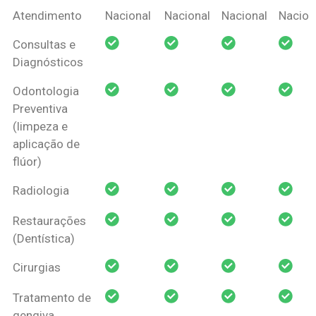
Coberturas
Nacional
Criança
Prótese
Ortodo
Atendimento
Nacional
Nacional
Nacional
Nacion
Amil Dental
Consultas e
Pessoa Física
Diagnósticos
Odontologia
Preventiva
(limpeza e
aplicação de
flúor)
Radiologia
Restaurações
(Dentística)
Cirurgias
Tratamento de
gengiva