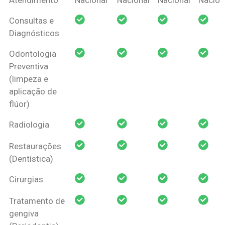
Amil Dental
Consultas e
Pessoa Física
Diagnósticos
Odontologia
Preventiva
(limpeza e
aplicação de
flúor)
Radiologia
Restaurações
(Dentística)
Cirurgias
Tratamento de
gengiva