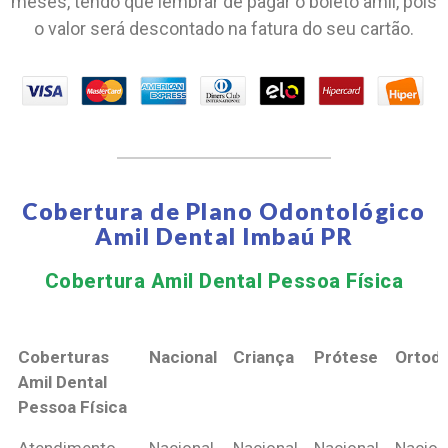
meses, tendo que lembrar de pagar o boleto amil, pois
o valor será descontado na fatura do seu cartão.
Cobertura de Plano Odontológico
Amil Dental Imbaú PR
Cobertura Amil Dental Pessoa Física​
Coberturas
Nacional
Criança
Prótese
Ortodo
Amil Dental
Pessoa Física
Coberturas
Nacional
Criança
Prótese
Ortodo
Atendimento
Nacional
Nacional
Nacional
Nacion