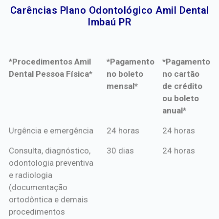
Carências Plano Odontológico Amil Dental
Imbaú PR​
*Procedimentos Amil
*Pagamento
*Pagamento
Dental Pessoa Física*
no boleto
no cartão
mensal*
de crédito
ou boleto
anual*
*Procedimentos Amil
*Pagamento
*Pagamento
Urgência e emergência
24 horas
24 horas
Dental Pessoa Física*
no boleto
no cartão
Consulta, diagnóstico,
30 dias
24 horas
mensal*
de crédito
odontologia preventiva
ou boleto
e radiologia
anual*
(documentação
ortodôntica e demais
procedimentos