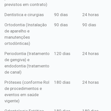
previstos em contrato)
Dentística e cirurgias
90 dias
24 horas
Ortodontia (Instalação
90 dias
90 dias
de aparelho e
manutenções
ortodônticas)
Periodontia (tratamento
120 dias
24 horas
de gengiva) e
endodontia (tratamento
de canal)
Próteses (conforme Rol
180 dias
24 horas
de procedimentos e
eventos em saúde
vigente)
Odontologia Estética
180 dias
180 dias