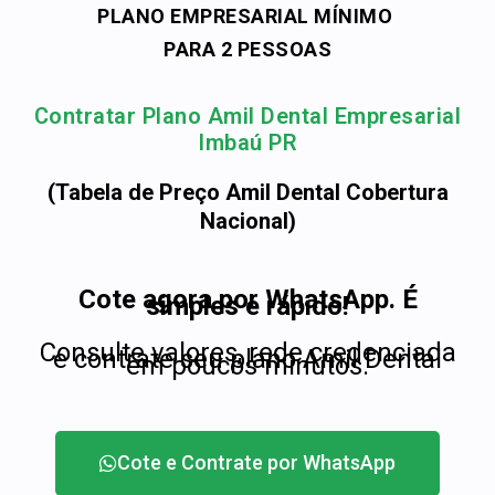
PLANO EMPRESARIAL MÍNIMO
PARA 2 PESSOAS
Contratar Plano Amil Dental Empresarial
Imbaú PR
(Tabela de Preço Amil Dental Cobertura
Nacional)
Cote agora por WhatsApp. É
simples e rápido!
Consulte valores, rede credenciada
e contrate seu plano Amil Dental
em poucos minutos.
Cote e Contrate por WhatsApp