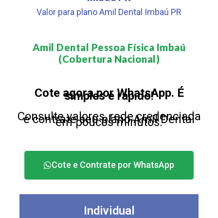
Valor para plano Amil Dental Imbaú PR
Amil Dental Pessoa Física Imbaú
(Cobertura Nacional)​
Cote agora por WhatsApp. É
simples e rápido!
Consulte valores, rede credenciada
e contrate seu plano Amil Dental
em poucos minutos.
Cote e Contrate por WhatsApp
Individual