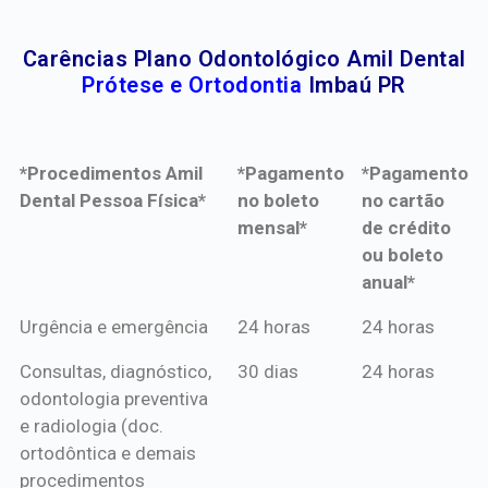
Carências Plano Odontológico Amil Dental
Prótese e Ortodontia
Imbaú PR
*Procedimentos Amil
*Pagamento
*Pagamento
Dental Pessoa Física*
no boleto
no cartão
mensal*
de crédito
ou boleto
anual*
*Procedimentos Amil
*Pagamento
*Pagamento
Urgência e emergência
24 horas
24 horas
Dental Pessoa Física*
no boleto
no cartão
Consultas, diagnóstico,
30 dias
24 horas
mensal*
de crédito
odontologia preventiva
ou boleto
e radiologia (doc.
anual*
ortodôntica e demais
procedimentos