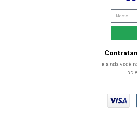
Contrata
e ainda você n
bole