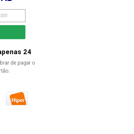
 apenas 24
brar de pagar o
rtão.