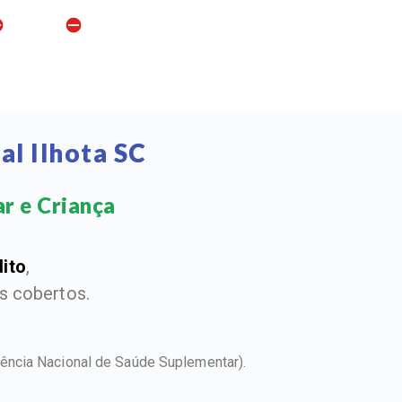
l Ilhota SC
r e Criança​
dito
,
 cobertos.
ência Nacional de Saúde Suplementar).