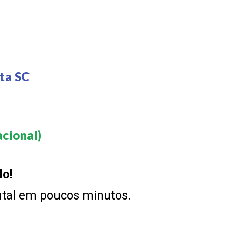
ta SC
cional)​
do!
ntal em poucos minutos.