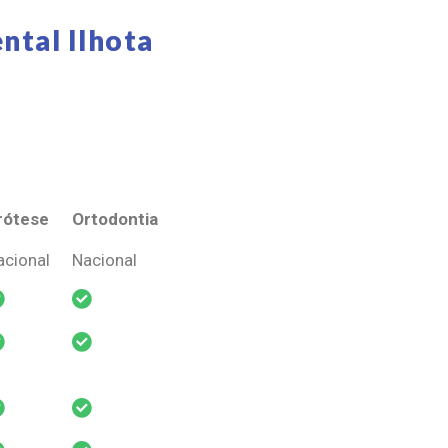
ntal Ilhota
rótese
Ortodontia
rótese
Ortodontia
acional
Nacional