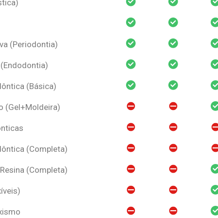
tica)
va (Periodontia)
 (Endodontia)
ntica (Básica)
o (Gel+Moldeira)
nticas
ôntica (Completa)
 Resina (Completa)
íveis)
uxismo