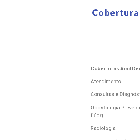
Cobertura 
Coberturas Amil Den
Coberturas Amil Den
Atendimento
Consultas e Diagnós
Odontologia Preventi
flúor)
Radiologia