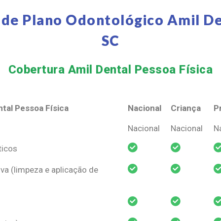
de Plano Odontológico Amil De
SC
Cobertura Amil Dental Pessoa Física​
tal Pessoa Física
Nacional
Criança
P
tal Pessoa Física
Nacional
Criança
P
Nacional
Nacional
N
ticos
va (limpeza e aplicação de