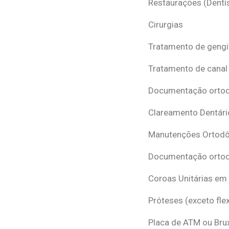
Restaurações (Dentís
Cirurgias
Tratamento de gengi
Tratamento de canal
Documentação ortodô
Clareamento Dentári
Manutenções Ortodô
Documentação ortod
Coroas Unitárias em
Próteses (exceto flex
Placa de ATM ou Br