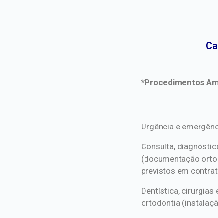
Ca
*Procedimentos Ami
*Procedimentos Ami
Urgência e emergênc
Consulta, diagnóstic
(documentação orto
previstos em contrat
Dentística, cirurgia
ortodontia (instalaçã