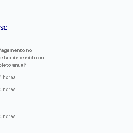
SC​
Pagamento no
artão de crédito ou
oleto anual*
Pagamento no
4 horas
artão de crédito ou
4 horas
oleto anual*
4 horas