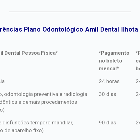
rências Plano Odontológico Amil Dental Ilhota 
l Dental Pessoa Física*
*Pagamento
*
no boleto
c
mensal*
b
l Dental Pessoa Física*
*Pagamento
*
ia
24 horas
2
no boleto
c
o, odontologia preventiva e radiologia
30 dias
2
mensal*
b
dôntica e demais procedimentos
o)
s e disfunções temporo mandilar,
90 dias
2
o de aparelho fixo)