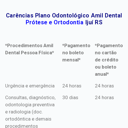
Carências Plano Odontológico Amil Dental
Prótese e Ortodontia
Ijuí RS
*Procedimentos Amil
*Pagamento
*Pagamento
Dental Pessoa Física*
no boleto
no cartão
mensal*
de crédito
ou boleto
anual*
*Procedimentos Amil
*Pagamento
*Pagamento
Urgência e emergência
24 horas
24 horas
Dental Pessoa Física*
no boleto
no cartão
Consultas, diagnóstico,
30 dias
24 horas
mensal*
de crédito
odontologia preventiva
ou boleto
e radiologia (doc.
anual*
ortodôntica e demais
procedimentos