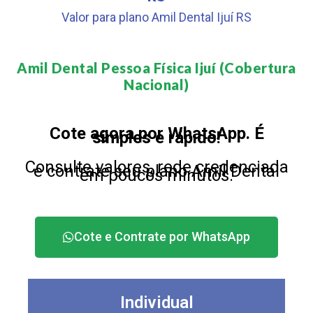
Valor para plano Amil Dental Ijuí RS
Amil Dental Pessoa Física Ijuí (Cobertura
Nacional)​
Cote agora por WhatsApp. É
simples e rápido!
Consulte valores, rede credenciada
e contrate seu plano Amil Dental
em poucos minutos.
Cote e Contrate por WhatsApp
Individual