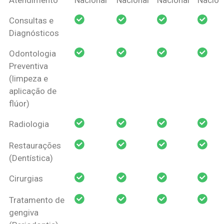
Amil Dental
Consultas e
Pessoa Física
Diagnósticos
Odontologia
Preventiva
(limpeza e
aplicação de
flúor)
Radiologia
Restaurações
(Dentística)
Cirurgias
Tratamento de
gengiva