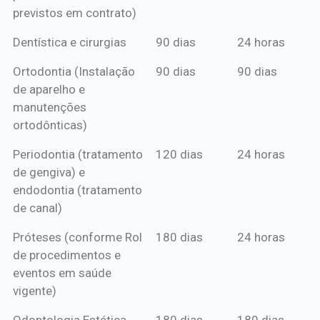
previstos em contrato)
Dentística e cirurgias
90 dias
24 horas
Ortodontia (Instalação
90 dias
90 dias
de aparelho e
manutenções
ortodônticas)
Periodontia (tratamento
120 dias
24 horas
de gengiva) e
endodontia (tratamento
de canal)
Próteses (conforme Rol
180 dias
24 horas
de procedimentos e
eventos em saúde
vigente)
Odontologia Estética
180 dias
180 dias