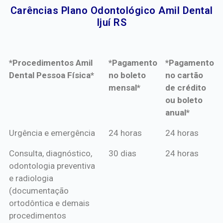
Carências Plano Odontológico Amil Dental
Ijuí RS​
*Procedimentos Amil
*Pagamento
*Pagamento
Dental Pessoa Física*
no boleto
no cartão
mensal*
de crédito
ou boleto
anual*
*Procedimentos Amil
*Pagamento
*Pagamento
Urgência e emergência
24 horas
24 horas
Dental Pessoa Física*
no boleto
no cartão
Consulta, diagnóstico,
30 dias
24 horas
mensal*
de crédito
odontologia preventiva
ou boleto
e radiologia
anual*
(documentação
ortodôntica e demais
procedimentos