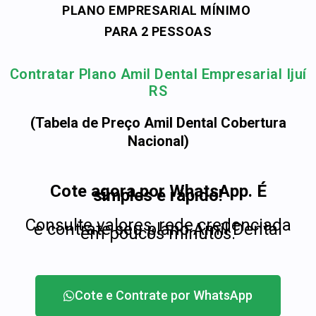
PLANO EMPRESARIAL MÍNIMO
PARA 2 PESSOAS
Contratar Plano Amil Dental Empresarial Ijuí
RS
(Tabela de Preço Amil Dental Cobertura
Nacional)
Cote agora por WhatsApp. É
simples e rápido!
Consulte valores, rede credenciada
e contrate seu plano Amil Dental
em poucos minutos.
Cote e Contrate por WhatsApp