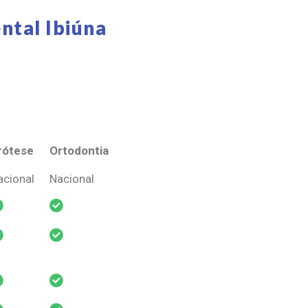
ntal Ibiúna
rótese
Ortodontia
rótese
Ortodontia
acional
Nacional