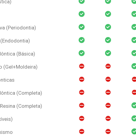
tica)
va (Periodontia)
 (Endodontia)
ntica (Básica)
o (Gel+Moldeira)
nticas
ôntica (Completa)
 Resina (Completa)
íveis)
uxismo