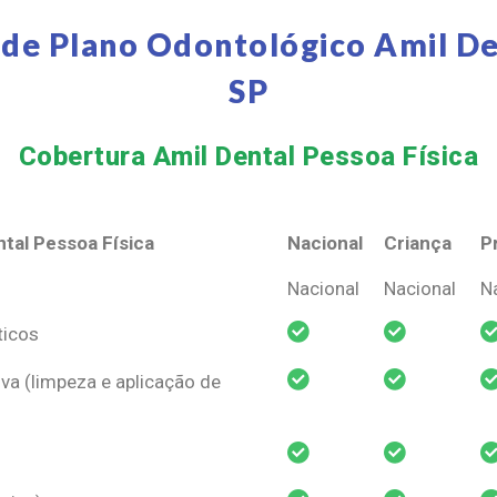
de Plano Odontológico Amil De
SP
Cobertura Amil Dental Pessoa Física​
tal Pessoa Física
Nacional
Criança
P
tal Pessoa Física
Nacional
Criança
P
Nacional
Nacional
N
ticos
va (limpeza e aplicação de