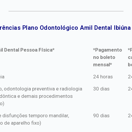
rências Plano Odontológico Amil Dental Ibiúna 
l Dental Pessoa Física*
*Pagamento
*
no boleto
c
mensal*
b
l Dental Pessoa Física*
*Pagamento
*
ia
24 horas
2
no boleto
c
o, odontologia preventiva e radiologia
30 dias
2
mensal*
b
dôntica e demais procedimentos
o)
s e disfunções temporo mandilar,
90 dias
2
o de aparelho fixo)