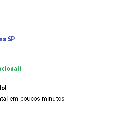
na SP
cional)​
do!
ntal em poucos minutos.