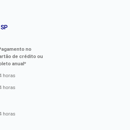
SP​
Pagamento no
artão de crédito ou
oleto anual*
Pagamento no
4 horas
artão de crédito ou
4 horas
oleto anual*
4 horas