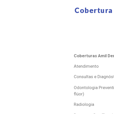
Cobertura 
Coberturas Amil Den
Coberturas Amil Den
Atendimento
Consultas e Diagnós
Odontologia Preventi
flúor)
Radiologia