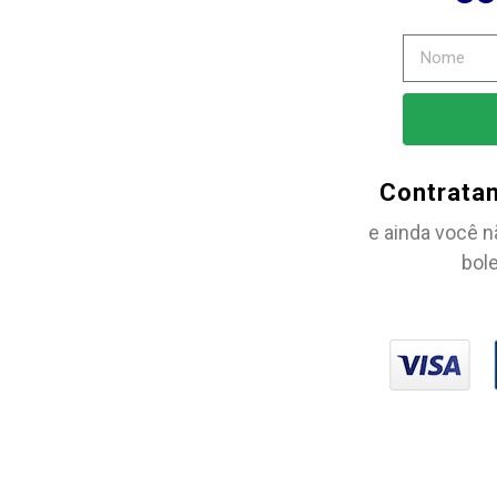
Contrata
e ainda você n
bole