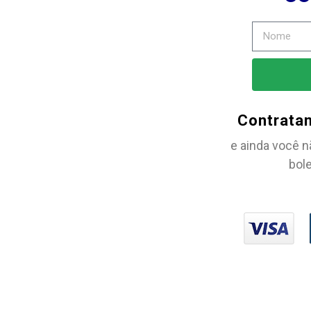
Contrata
e ainda você n
bole