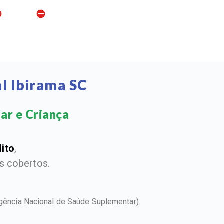
l Ibirama SC
ar e Criança​
dito
,
 cobertos.
gência Nacional de Saúde Suplementar).