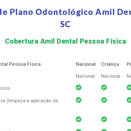
de Plano Odontológico Amil Den
SC
Cobertura Amil Dental Pessoa Física​
tal Pessoa Física
Nacional
Criança
P
tal Pessoa Física
Nacional
Criança
P
Nacional
Nacional
N
ticos
va (limpeza e aplicação de