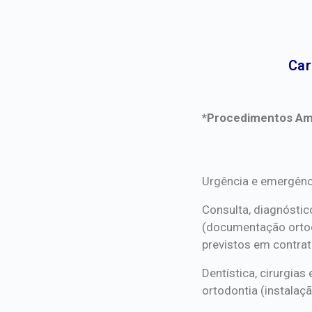
Car
*Procedimentos Ami
*Procedimentos Ami
Urgência e emergênc
Consulta, diagnóstic
(documentação orto
previstos em contrat
Dentística, cirurgia
ortodontia (instalaçã