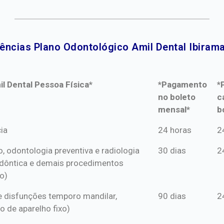
ências Plano Odontológico Amil Dental Ibirama
l Dental Pessoa Física*
*Pagamento
*
no boleto
c
mensal*
b
l Dental Pessoa Física*
*Pagamento
*
ia
24 horas
2
no boleto
c
o, odontologia preventiva e radiologia
30 dias
2
mensal*
b
dôntica e demais procedimentos
o)
s e disfunções temporo mandilar,
90 dias
2
o de aparelho fixo)