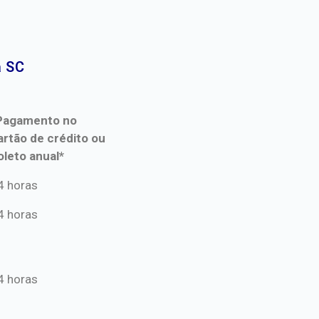
 SC​
Pagamento no
artão de crédito ou
oleto anual*
Pagamento no
4 horas
artão de crédito ou
4 horas
oleto anual*
4 horas