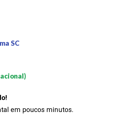
ama SC
cional)​
do!
ntal em poucos minutos.