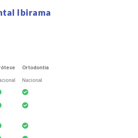
tal Ibirama
rótese
Ortodontia
rótese
Ortodontia
acional
Nacional