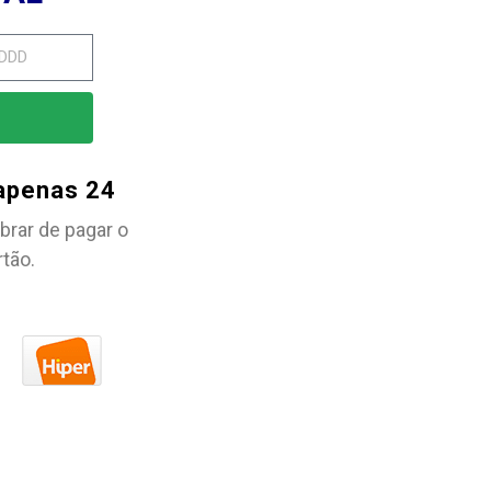
 apenas 24
brar de pagar o
rtão.