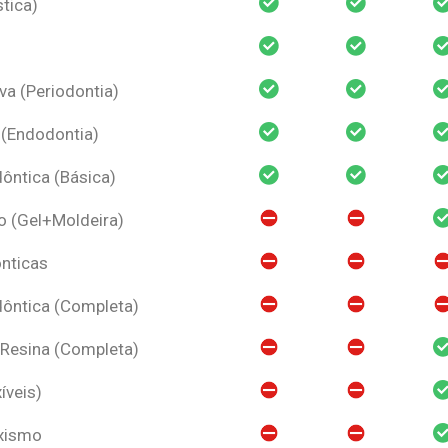
tica)
va (Periodontia)
 (Endodontia)
ntica (Básica)
o (Gel+Moldeira)
nticas
ôntica (Completa)
 Resina (Completa)
íveis)
uxismo