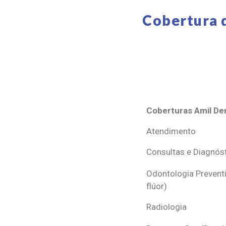
Cobertura 
Coberturas Amil Den
Coberturas Amil Den
Atendimento
Consultas e Diagnós
Odontologia Preventi
flúor)
Radiologia