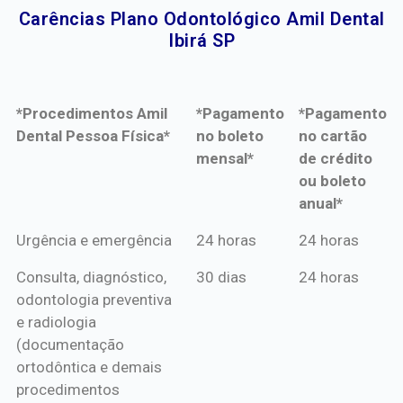
Carências Plano Odontológico Amil Dental
Ibirá SP​
*Procedimentos Amil
*Pagamento
*Pagamento
Dental Pessoa Física*
no boleto
no cartão
mensal*
de crédito
ou boleto
anual*
*Procedimentos Amil
*Pagamento
*Pagamento
Urgência e emergência
24 horas
24 horas
Dental Pessoa Física*
no boleto
no cartão
Consulta, diagnóstico,
30 dias
24 horas
mensal*
de crédito
odontologia preventiva
ou boleto
e radiologia
anual*
(documentação
ortodôntica e demais
procedimentos