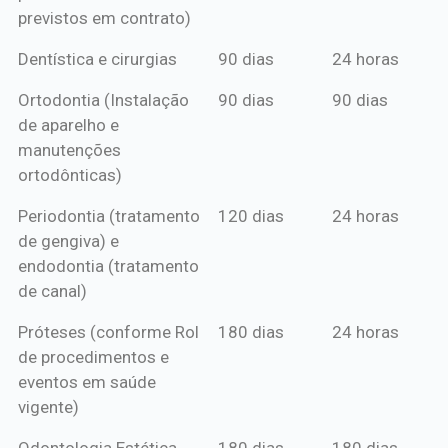
previstos em contrato)
Dentística e cirurgias
90 dias
24 horas
Ortodontia (Instalação
90 dias
90 dias
de aparelho e
manutenções
ortodônticas)
Periodontia (tratamento
120 dias
24 horas
de gengiva) e
endodontia (tratamento
de canal)
Próteses (conforme Rol
180 dias
24 horas
de procedimentos e
eventos em saúde
vigente)
Odontologia Estética
180 dias
180 dias