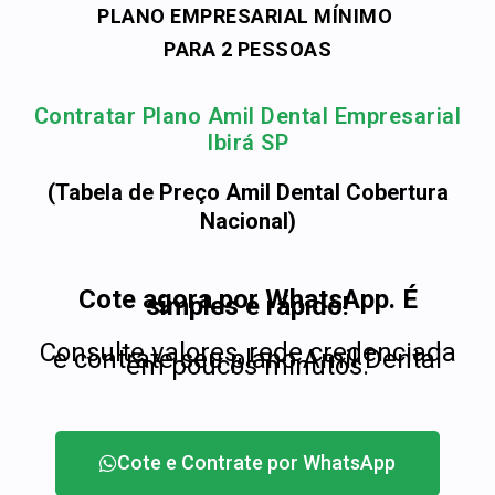
PLANO EMPRESARIAL MÍNIMO
PARA 2 PESSOAS
Contratar Plano Amil Dental Empresarial
Ibirá SP
(Tabela de Preço Amil Dental Cobertura
Nacional)
Cote agora por WhatsApp. É
simples e rápido!
Consulte valores, rede credenciada
e contrate seu plano Amil Dental
em poucos minutos.
Cote e Contrate por WhatsApp