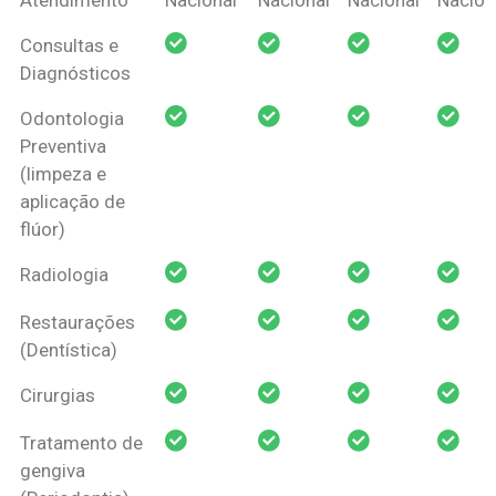
Amil Dental
Consultas e
Pessoa Física
Diagnósticos
Odontologia
Preventiva
(limpeza e
aplicação de
flúor)
Radiologia
Restaurações
(Dentística)
Cirurgias
Tratamento de
gengiva