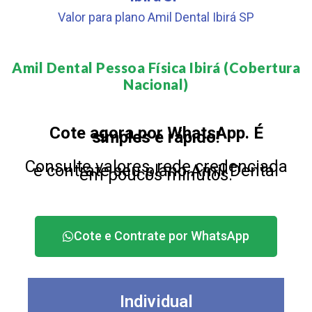
Valor para plano Amil Dental Ibirá SP
Amil Dental Pessoa Física Ibirá (Cobertura
Nacional)​
Cote agora por WhatsApp. É
simples e rápido!
Consulte valores, rede credenciada
e contrate seu plano Amil Dental
em poucos minutos.
Cote e Contrate por WhatsApp
Individual