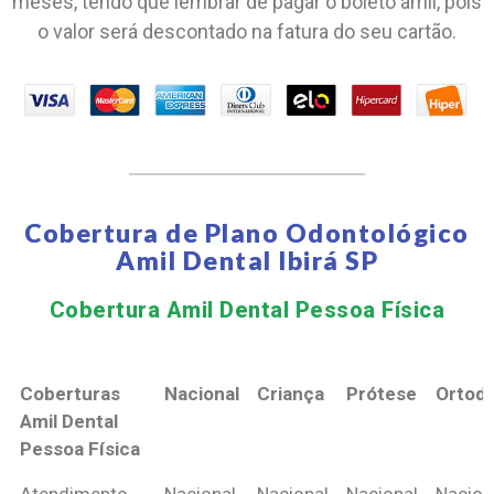
meses, tendo que lembrar de pagar o boleto amil, pois
o valor será descontado na fatura do seu cartão.
Cobertura de Plano Odontológico
Amil Dental Ibirá SP
Cobertura Amil Dental Pessoa Física​
Coberturas
Nacional
Criança
Prótese
Ortodo
Amil Dental
Pessoa Física
Coberturas
Nacional
Criança
Prótese
Ortodo
Atendimento
Nacional
Nacional
Nacional
Nacion