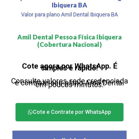
Ibiquera BA
Valor para plano Amil Dental Ibiquera BA
Amil Dental Pessoa Física Ibiquera
(Cobertura Nacional)​
Cote agora por WhatsApp. É
simples e rápido!
Consulte valores, rede credenciada
e contrate seu plano Amil Dental
em poucos minutos.
Cote e Contrate por WhatsApp