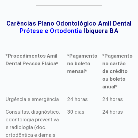
Carências Plano Odontológico Amil Dental
Prótese e Ortodontia
Ibiquera BA
*Procedimentos Amil
*Pagamento
*Pagamento
Dental Pessoa Física*
no boleto
no cartão
mensal*
de crédito
ou boleto
anual*
*Procedimentos Amil
*Pagamento
*Pagamento
Urgência e emergência
24 horas
24 horas
Dental Pessoa Física*
no boleto
no cartão
Consultas, diagnóstico,
30 dias
24 horas
mensal*
de crédito
odontologia preventiva
ou boleto
e radiologia (doc.
anual*
ortodôntica e demais