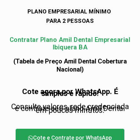
PLANO EMPRESARIAL MÍNIMO
PARA 2 PESSOAS
Contratar Plano Amil Dental Empresarial
Ibiquera BA
(Tabela de Preço Amil Dental Cobertura
Nacional)
Cote agora por WhatsApp. É
simples e rápido!
Consulte valores, rede credenciada
e contrate seu plano Amil Dental
em poucos minutos.
Cote e Contrate por WhatsApp