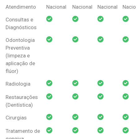
Coberturas
Nacional
Criança
Prótese
Ortodo
Atendimento
Nacional
Nacional
Nacional
Nacion
Amil Dental
Consultas e
Pessoa Física
Diagnósticos
Odontologia
Preventiva
(limpeza e
aplicação de
flúor)
Radiologia
Restaurações
(Dentística)
Cirurgias
Tratamento de
gengiva