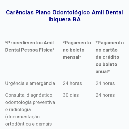
Carências Plano Odontológico Amil Dental
Ibiquera BA​
*Procedimentos Amil
*Pagamento
*Pagamento
Dental Pessoa Física*
no boleto
no cartão
mensal*
de crédito
ou boleto
anual*
*Procedimentos Amil
*Pagamento
*Pagamento
Urgência e emergência
24 horas
24 horas
Dental Pessoa Física*
no boleto
no cartão
Consulta, diagnóstico,
30 dias
24 horas
mensal*
de crédito
odontologia preventiva
ou boleto
e radiologia
anual*
(documentação
ortodôntica e demais