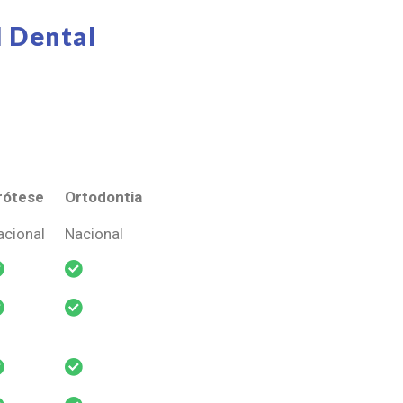
 Dental
rótese
Ortodontia
rótese
Ortodontia
acional
Nacional