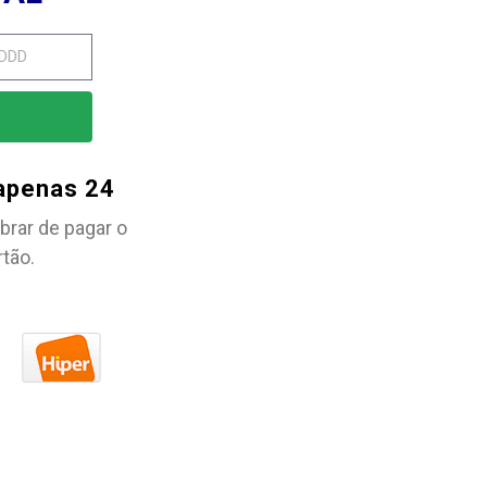
 apenas 24
brar de pagar o
rtão.