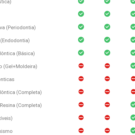
tica)
va (Periodontia)
 (Endodontia)
ntica (Básica)
o (Gel+Moldeira)
nticas
ôntica (Completa)
 Resina (Completa)
íveis)
uxismo