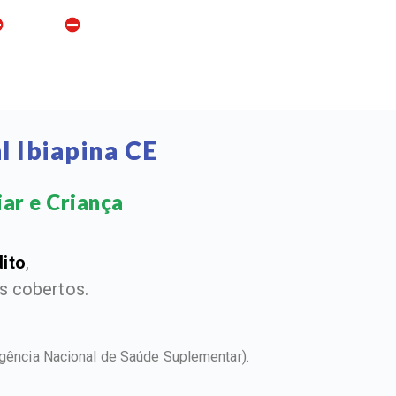
 Ibiapina CE
ar e Criança​
dito
,
 cobertos.
gência Nacional de Saúde Suplementar).