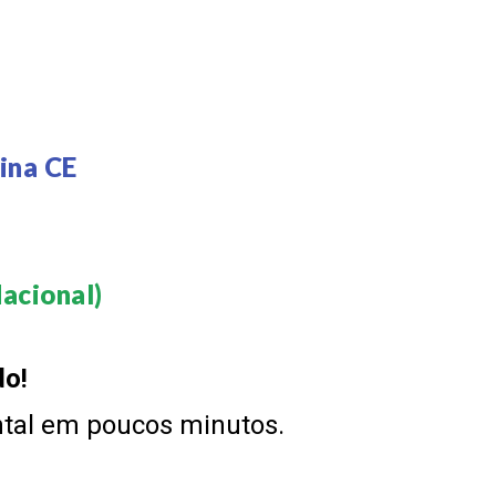
E
ina CE
acional)​
do!
ntal em poucos minutos.