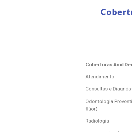
Cobert
Coberturas Amil Den
Coberturas Amil Den
Atendimento
Consultas e Diagnós
Odontologia Preventi
flúor)
Radiologia