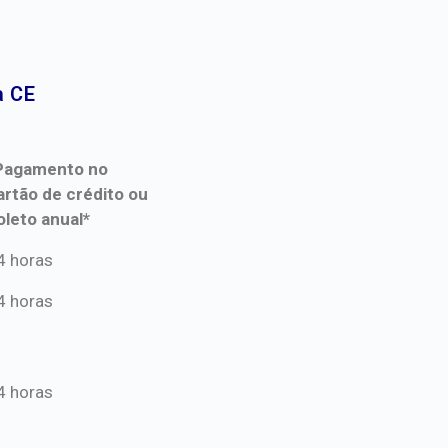
 CE​
Pagamento no
artão de crédito ou
oleto anual*
Pagamento no
4 horas
artão de crédito ou
4 horas
oleto anual*
4 horas