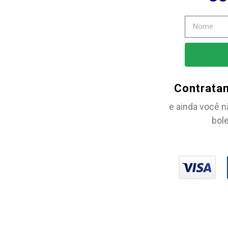
Contrata
e ainda você n
bole