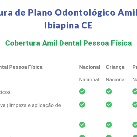
ura de Plano Odontológico Amil
Ibiapina CE
Cobertura Amil Dental Pessoa Física​
tal Pessoa Física
Nacional
Criança
P
tal Pessoa Física
Nacional
Criança
P
Nacional
Nacional
N
ticos
va (limpeza e aplicação de