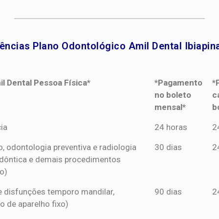
ências Plano Odontológico Amil Dental Ibiapina
l Dental Pessoa Física*
*Pagamento
*
no boleto
c
mensal*
b
l Dental Pessoa Física*
*Pagamento
*
ia
24 horas
2
no boleto
c
o, odontologia preventiva e radiologia
30 dias
2
mensal*
b
dôntica e demais procedimentos
o)
s e disfunções temporo mandilar,
90 dias
2
o de aparelho fixo)