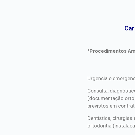
Car
*Procedimentos Ami
*Procedimentos Ami
Urgência e emergênc
Consulta, diagnóstic
(documentação orto
previstos em contrat
Dentística, cirurgia
ortodontia (instalaçã