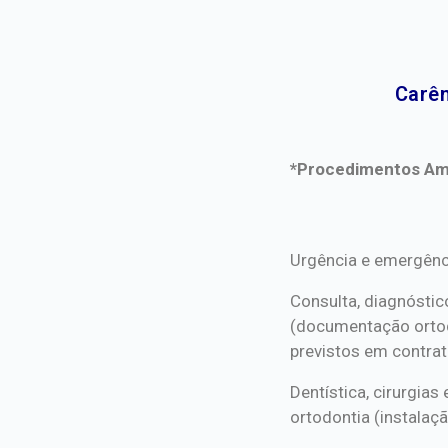
Carên
*Procedimentos Ami
*Procedimentos Ami
Urgência e emergênc
Consulta, diagnóstic
(documentação orto
previstos em contrat
Dentística, cirurgia
ortodontia (instalaçã