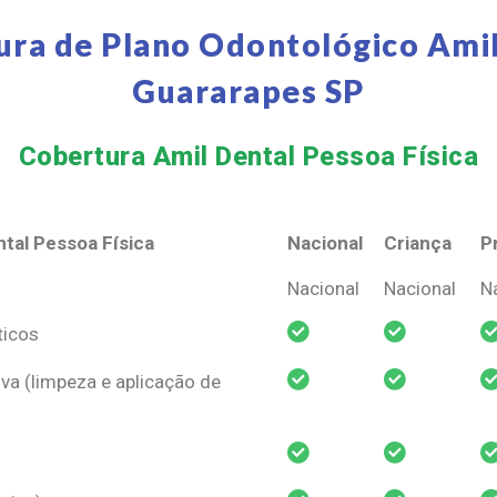
ura de Plano Odontológico Amil
Guararapes SP
Cobertura Amil Dental Pessoa Física​
tal Pessoa Física
Nacional
Criança
P
tal Pessoa Física
Nacional
Criança
P
Nacional
Nacional
N
ticos
va (limpeza e aplicação de