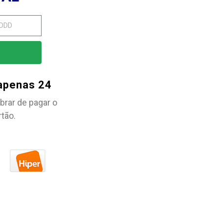
 apenas 24
brar de pagar o
rtão.