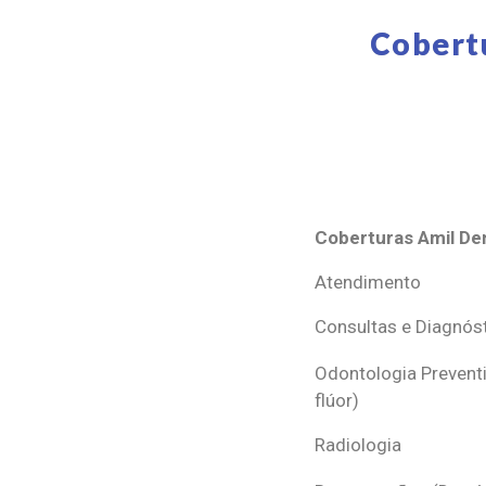
Cobert
Coberturas Amil Den
Coberturas Amil Den
Atendimento
Consultas e Diagnós
Odontologia Preventi
flúor)
Radiologia