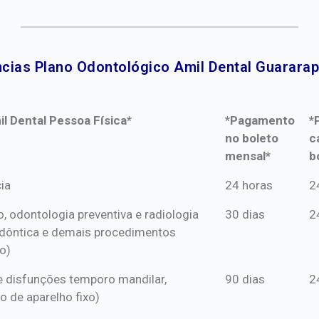
cias Plano Odontológico Amil Dental Guararap
l Dental Pessoa Física*
*Pagamento
*
no boleto
c
mensal*
b
l Dental Pessoa Física*
*Pagamento
*
ia
24 horas
2
no boleto
c
o, odontologia preventiva e radiologia
30 dias
2
mensal*
b
dôntica e demais procedimentos
o)
s e disfunções temporo mandilar,
90 dias
2
o de aparelho fixo)