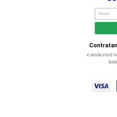
Contrata
e ainda você n
bole