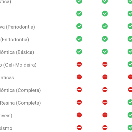
tica)
va (Periodontia)
 (Endodontia)
ntica (Básica)
o (Gel+Moldeira)
nticas
ôntica (Completa)
 Resina (Completa)
íveis)
uxismo