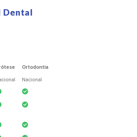
 Dental
rótese
Ortodontia
rótese
Ortodontia
acional
Nacional