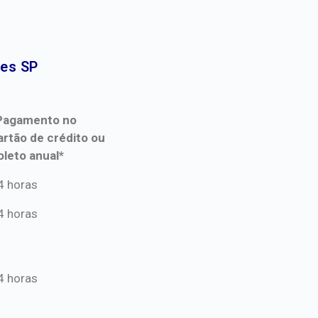
es SP​
Pagamento no
artão de crédito ou
oleto anual*
Pagamento no
4 horas
artão de crédito ou
4 horas
oleto anual*
4 horas