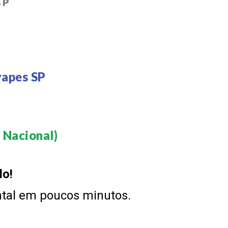
SP
rapes SP
Nacional)​
do!
ntal em poucos minutos.